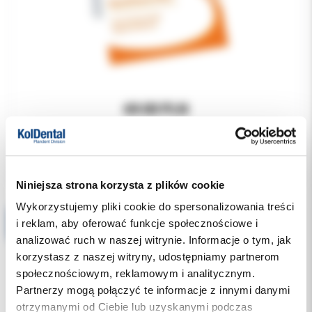
69.00 PLN
Niniejsza strona korzysta z plików cookie
Wykorzystujemy pliki cookie do spersonalizowania treści
DYNATHERM PLUS EUROFORM 16x22 UPPER 1 op 10 szt TERMALNE
i reklam, aby oferować funkcje społecznościowe i
analizować ruch w naszej witrynie. Informacje o tym, jak
korzystasz z naszej witryny, udostępniamy partnerom
społecznościowym, reklamowym i analitycznym.
Partnerzy mogą połączyć te informacje z innymi danymi
otrzymanymi od Ciebie lub uzyskanymi podczas