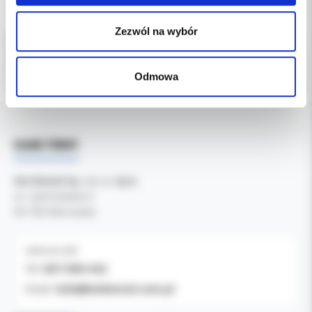
Zezwól na wybór
Odmowa
DANE FIRMY
Kol-Dental Sp. z o. o. Sp.k.
ul. Cylichowska 6
04-769 Warszawa
OBSŁUGA B2B
607-900-442
Tel:
b2b@koldental.com.pl
Email: