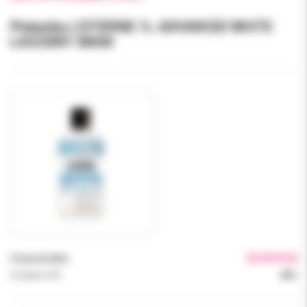
Płukanka LISTERINE 1L ADVANCED WHITE
ŁAGODNY SMAK
Cena brutto:
32.00 PLN
Podatek VAT:
23%