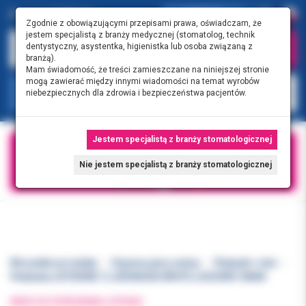
0.00 PLN
0
Zgodnie z obowiązującymi przepisami prawa, oświadczam, że
jestem specjalistą z branży medycznej (stomatolog, technik
dentystyczny, asystentka, higienistka lub osoba związaną z
branżą).
Mam świadomość, że treści zamieszczane na niniejszej stronie
mogą zawierać między innymi wiadomości na temat wyrobów
KATEGORIE
niebezpiecznych dla zdrowia i bezpieczeństwa pacjentów.
Jestem specjalistą z branży stomatologicznej
Nie jestem specjalistą z branży stomatologicznej
Wszystkie produkty
Higiena jamy ustnej
Płukanki i żele
Płukanka LISTERINE 1L ADVANCED WHITE ŁAGODNY SMAK
WRÓĆ DO POPRZEDNIEJ STRONY