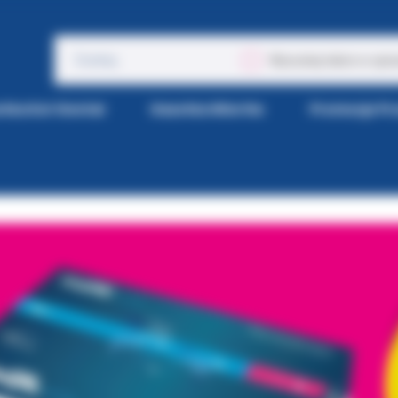
Wyszukaj także w opis
tka Kol-Dental
Gazetka Wiertła
Promocje P