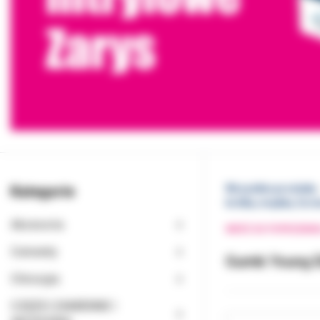
Kategorie
Wszystkie produkty
krótka, miękka, Scr
Akcesoria
WRÓĆ DO POPRZEDNI
Cementy
Gumki Young El
Chirurgia
CZĘŚCI ZAMIENNE I