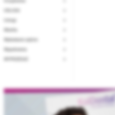
Urządzenia
USŁUGA
Usługi
Wiertła
Wybielanie zębów
Wypełnienia
WYPRZEDAŻ