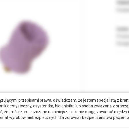
Cena 
Podate
Indeks
Produc
Dostęp
zującymi przepisami prawa, oświadczam, że jestem specjalistą z bra
hnik dentystyczny, asystentka, higienistka lub osoba związaną z branżą)
że treści zamieszczane na niniejszej stronie mogą zawierać między 
emat wyrobów niebezpiecznych dla zdrowia i bezpieczeństwa pacjentó
tkowe dokumenty