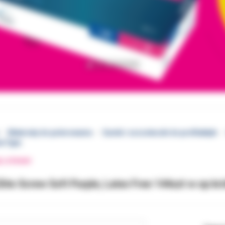
Materiały do polerowania
Gumki i szczoteczki do profilaktyki
ew Type
EJ STRONY
ite Screw Soft Purple, Latex Free 144szt w op kr