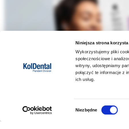
Niniejsza strona korzysta
Wykorzystujemy pliki cook
społecznościowe i analizo
witryny, udostępniamy pa
połączyć te informacje z 
ich usług.
DANE FIRMY
POMOC
Wybór
Niezbędne
zgody
Kol-Dental Sp. z o. o. Sp.k.
Formy płat
ul. Cylichowska 6