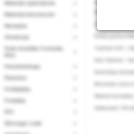
Materiały opatrunkowe
Delikatne i skuteczne
Materiały tymczasowe
Cechy produktu:
Narzędzia
Rodzaj: gumki profila
Ortodoncja
Paski, Kształtki, Formówki,
Twardość: Soft – mięk
Kliny
Kolor: fioletowe – ła
Periodontologia
Konstrukcja: wewnęt
Planmeca
Mocowanie: screw-in 
Profilaktyka
Materiał: bez lateks
Protetyka
Opakowanie: 144 szt
RTG
Ślinociągi i ssaki