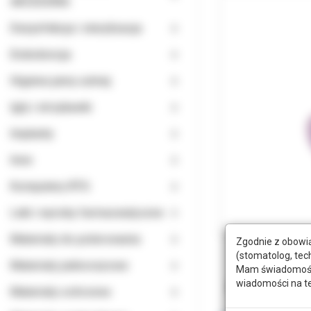
AKCESORIA
Dezynfekcja i sterylizacja
Endodoncja
Higiena jamy ustnej
Igły i strzykawki
Implanty
Inne
Komputery RTG
Leki i wyroby farmaceutyczne
Materiały do polerowania
Zgodnie z obowią
(stomatolog, tec
Materiały jednorazowe
Mam świadomość, 
wiadomości na t
Opis
Doda
Materiały ochronne