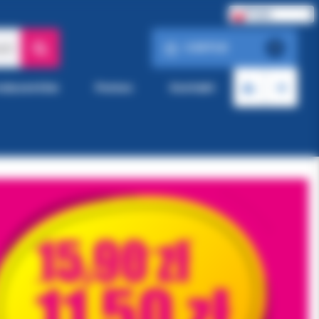
Polski
0.00 PLN
ach
0
roducentów
Pomoc
Kontakt