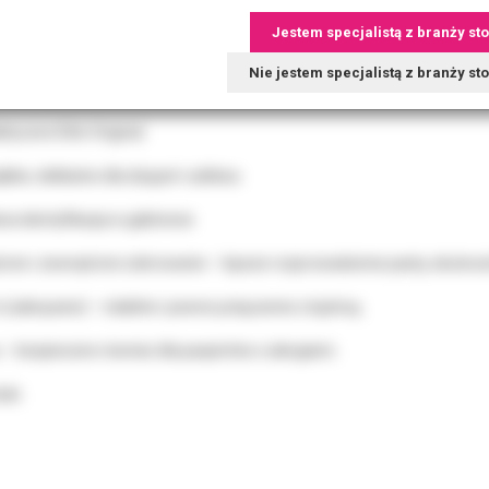
Jestem specjalistą z branży st
 gumki polerskie do profesjonalnej profilaktyki.
Nie jestem specjalistą z branży s
ktyczne Elite Original.
kie, delikatne dla dziąseł i szkliwa.
twa identyfikacja w gabinecie.
rzne i zewnętrzne żebrowanie – lepsze rozprowadzenie pasty, skuteczn
(zakręcane) – stabilne i pewne połączenie z kątnicą.
u – bezpieczne również dla pacjentów z alergiami.
uki.