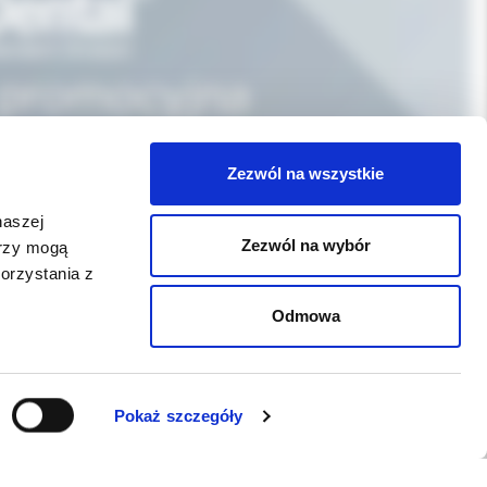
Zezwól na wszystkie
naszej
Zezwól na wybór
erzy mogą
orzystania z
Odmowa
WSPARCIE
Pokaż szczegóły
Jeśli zauważyli Państwo problem z
funkcjonowaniem serwisu: