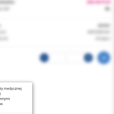
brutto:
260.00 PLN
k VAT:
8%
:
053901
ent:
MICROBRUSH
ność:
dostępny
nży medycznej
.
innymi
w.