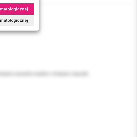
omatologicznej
tomatologicznej
iejsze usuwanie osadów i mniejsze rozpryski.