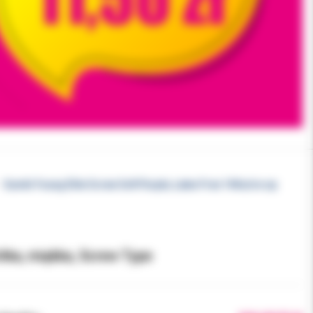
Gumki Young Elite Screw Soft Purple, Latex Free 144szt w op
ótka, miękka, Screw Type