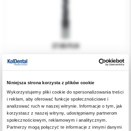
27.80 PLN
Niniejsza strona korzysta z plików cookie
Wykorzystujemy pliki cookie do spersonalizowania treści
Meisinger Black Cobra wiertła diamentowe B850.314.018
i reklam, aby oferować funkcje społecznościowe i
analizować ruch w naszej witrynie. Informacje o tym, jak
korzystasz z naszej witryny, udostępniamy partnerom
społecznościowym, reklamowym i analitycznym.
Partnerzy mogą połączyć te informacje z innymi danymi