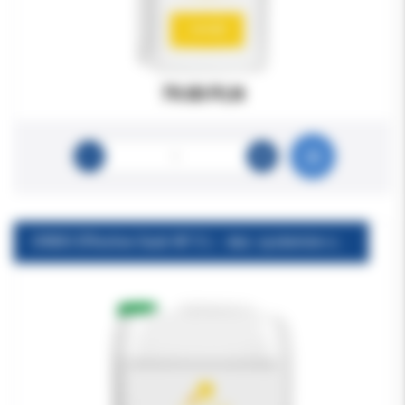
79.00 PLN
ORBIS Effective Suck NF 5 L - dez. systemów ssących