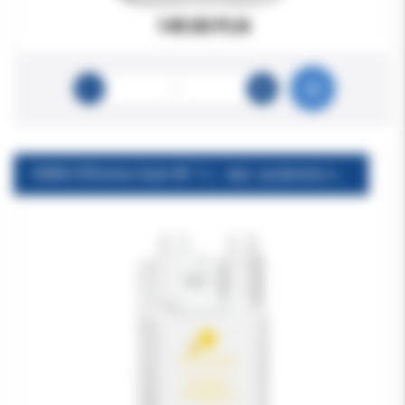
149.00 PLN
ORBIS Effective Suck NF 1 L - dez. systemów ssących