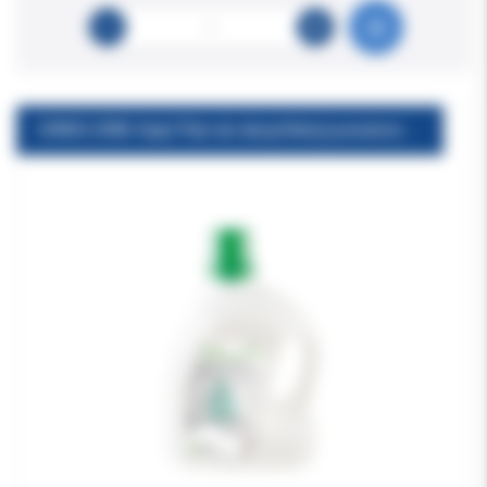
ORBIS ORBI-Sept Płyn do dezynfekcji powierzchni 2.5l