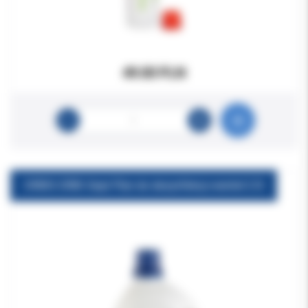
49.00 PLN
ORBIS ORBI-Sept Płyn do dezynfekcji wierteł 2.5l