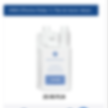
ORBIS Effective Rotary 1L Płyn do mycia i dezynfekcji wierteł
25.90 PLN