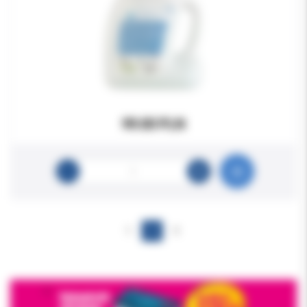
99.00 PLN
1
2
3