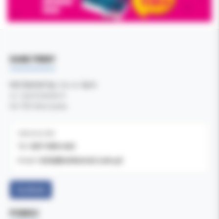
DANE FIRMY
Kol-Dental Sp. z o. o. Sp.k.
ul. Cylichowska 6
04-769 Warszawa
OBSŁUGA B2B
607-900-442
Tel:
b2b@koldental.com.pl
Email:
Facebook
POMOC