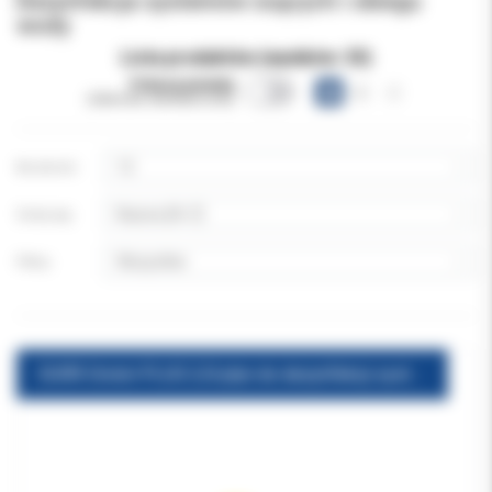
Dezynfekcja systemów ssących i obiegu
wody
Lista produktów (wyników:
33
)
Pokazuj warianty
(obecnie niewidoczne)
Na stronie:
Sortuj wg:
Filtruj:
DURR Orotol-PLUS 2,5l płyn do dezynfekcji systemów ssących