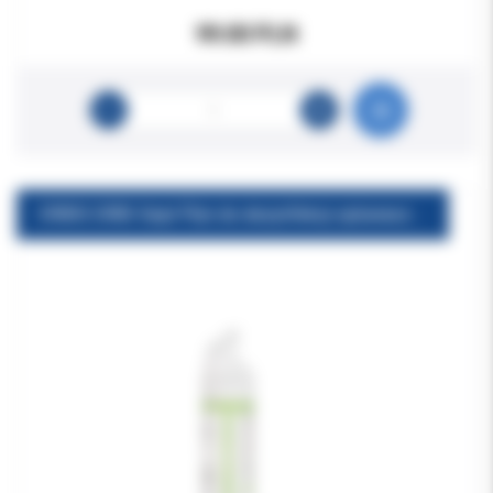
99.00 PLN
ORBIS ORBI-Sept Płyn do dezynfekcji spluwaczki 750ml