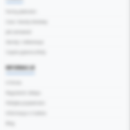
Formy płatności
Czas i koszty dostawy
Jak zamawiać
Zwroty i reklamacje
Częste pytania (FAQ)
INFORMACJE
O firmie
Regulamin sklepu
Polityka prywatności
Informacja o Cookies
Blog