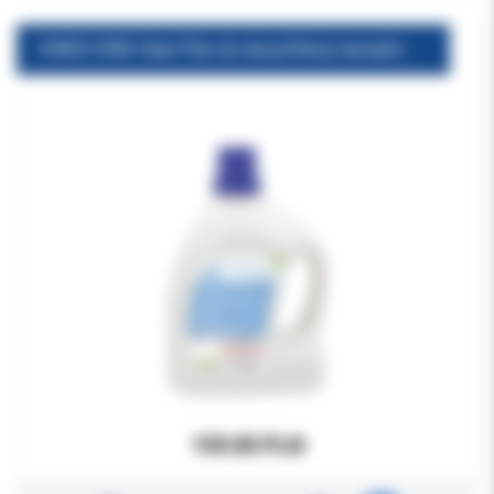
ORBIS ORBI-Sept Płyn do dezynfekcji narzędzi 2.5l
159.00 PLN