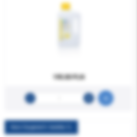
195.00 PLN
Kavo Oxygenal 6- butelka 1L