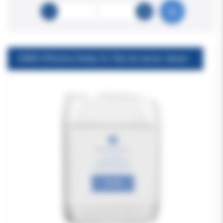
ORBIS Effective Rotary 5L Płyn do mycia i dezynfekcji wierteł