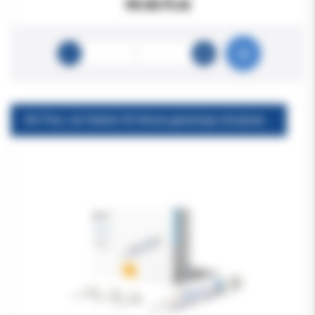
99.00 PLN
AH Plus Jet Starter Kit Nowa generacja strzykawka 15g + 20 końcówek