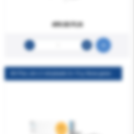
499.00 PLN
AH Plus Jet x 2 strzykawki 2x 15 g. Nowa generacja