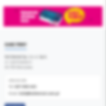
DANE FIRMY
Kol-Dental Sp. z o. o. Sp.k.
ul. Cylichowska 6
04-769 Warszawa
OBSŁUGA B2B
607-900-442
Tel:
b2b@koldental.com.pl
Email: