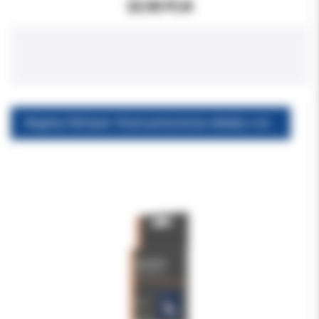
22.00 PLN
Angelus Reforpin 10szt pomocnicze wkłady z włókna szklanego