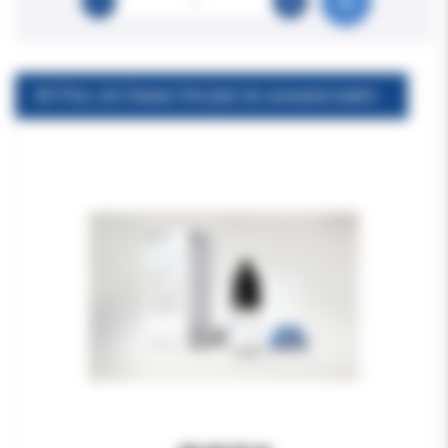
AH Plus Jet Cleaner 5ml płyn do usuwania nadmiaru pasty