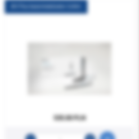
AH Plus baza+katalizator 2x4ml.
535.00 PLN