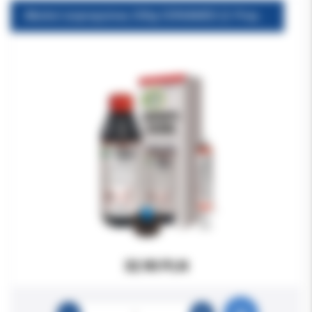
Alkohol izopropylowy 200g CERKAMED (2-Propanol cz.d.a.)
32.90 PLN