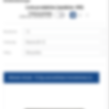
Endodoncja
Lista produktów (wyników:
493
)
Pokazuj warianty
(obecnie niewidoczne)
Na stronie:
Sortuj wg:
Filtruj:
Adseal strzyk. 13,5g uszczelniacz korzeniowy (ostateczny)