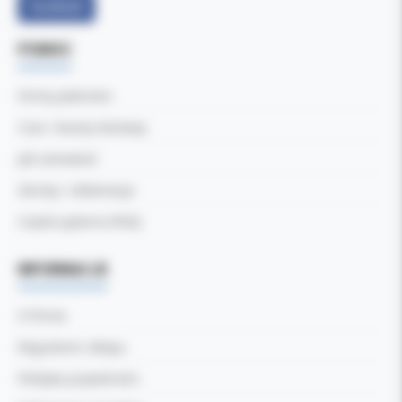
Facebook
POMOC
Formy płatności
Czas i koszty dostawy
Jak zamawiać
Zwroty i reklamacje
Częste pytania (FAQ)
INFORMACJE
O firmie
Regulamin sklepu
Polityka prywatności