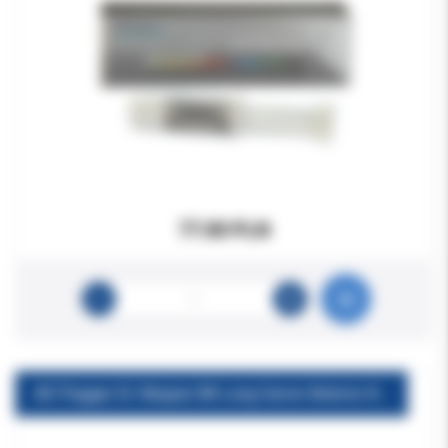
77.00 PLN
AE Plugger Dr. Mopper 8A Long Carver Anterior American Eagle