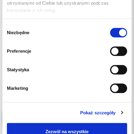
otrzymanymi od Ciebie lub uzyskanymi podczas
korzystania z ich usług.
Wybór
Niezbędne
zgody
Preferencje
635.00 PLN
Statystyka
Marketing
Pokaż szczegóły
AH Plus Jet-końcówki 40 szt
Zezwól na wszystkie