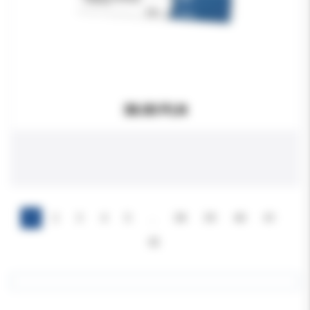
38.00 PLN
1
2
3
4
5
…
38
39
40
41
42