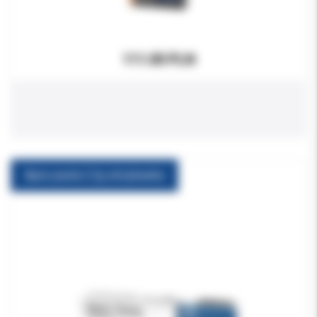
111.00 PLN
Apex pasta 2.2g strzykawka