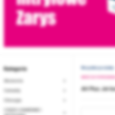
Kategorie
Wszystkie produkty
WRÓĆ DO POPRZEDNI
Akcesoria
AH Plus Jet-k
Cementy
Chirurgia
CZĘŚCI ZAMIENNE I