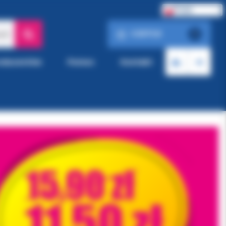
Polski
0.00 PLN
ach
0
roducentów
Pomoc
Kontakt