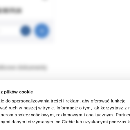
8.90 PLN
tkowe dokumenty
 i aplikacji materiału AH plus.
 z plików cookie
ka ułatwia bezpośrednie wprowadzanie materiału do kanału.
ie do spersonalizowania treści i reklam, aby oferować funkcje
k
wać ruch w naszej witrynie. Informacje o tym, jak korzystasz z 
rtnerom społecznościowym, reklamowym i analitycznym. Partn
innymi danymi otrzymanymi od Ciebie lub uzyskanymi podczas k