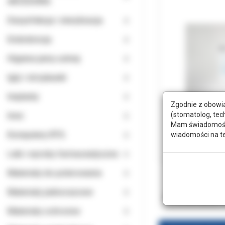
AKCESORIA
Dezynfekcja i sterylizacja
Endodoncja
Higiena jamy ustnej
Igły i strzykawki
Implanty
Zgodnie z obowią
(stomatolog, tec
Inne
Mam świadomość, 
Komputery RTG
wiadomości na t
Leki i wyroby farmaceutyczne
Materiały do polerowania
Materiały jednorazowe
Produkty po
Materiały ochronne