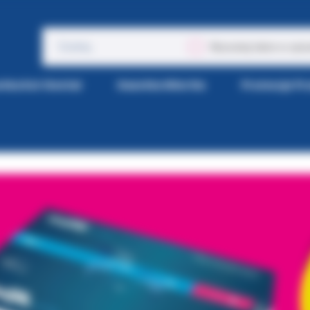
Wyszukaj także w opis
tka Kol-Dental
Gazetka Wiertła
Promocje P