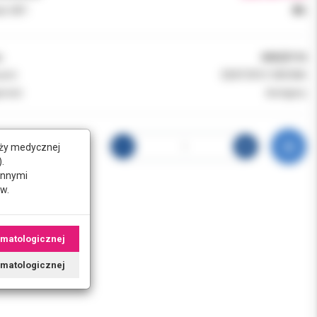
k VAT:
8%
:
60620116
ent:
DENTSPLY SIRONA
ność:
dostępny
nży medycznej
.
innymi
w.
omatologicznej
tomatologicznej