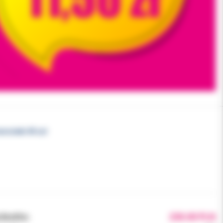
ońcówki 40 szt
brutto:
230.00 PLN