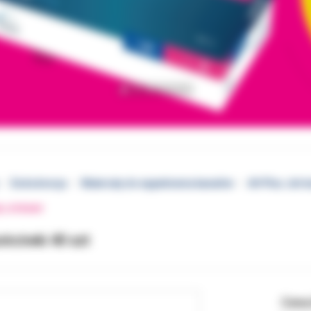
Endodoncja
Materiały do wypełnienia kanałów
AH Plus Jet-k
EJ STRONY
ońcówki 40 szt
Cena 