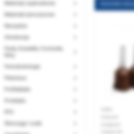
Materiały opatrunkowe
Materiały tymczasowe
Narzędzia
Ortodoncja
Paski, Kształtki, Formówki,
Kliny
Periodontologia
Planmeca
Profilaktyka
Protetyka
Indeks:
RTG
Producent
Ślinociągi i ssaki
Dostępność:
Podatek VAT: