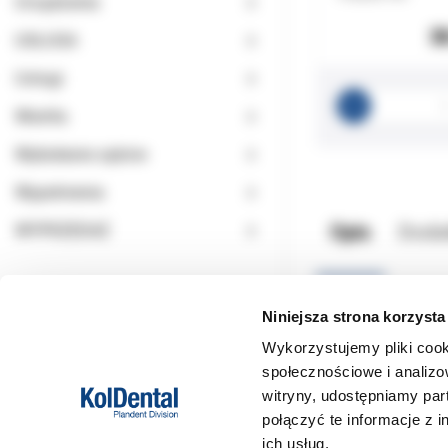
Urządzenia
3
USŁUGA
Usługi
Wiertła
Wybielanie zębów
Wypełnienia
Opis
Doda
WYPRZEDAŻ
Końcówki do mieszania
Niniejsza strona korzysta
Cienka długa końców
Wykorzystujemy pliki cook
opakowanie: 40sztu
społecznościowe i analizo
witryny, udostępniamy pa
połączyć te informacje z 
ich usług.