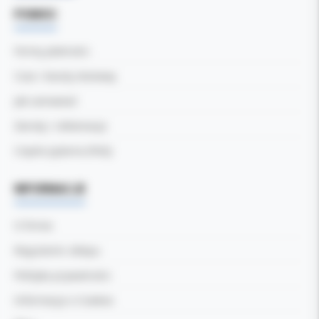
POMOC
Formy płatności
Czas i koszty dostawy
Jak zamawiać
Zwroty i reklamacje
Częste pytania (FAQ)
INFORMACJE
O firmie
Regulamin sklepu
Polityka prywatności
Informacja o Cookies