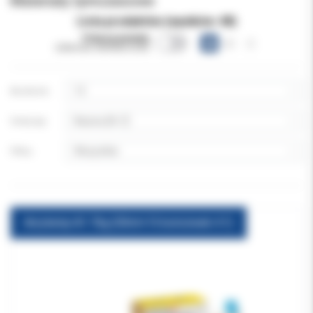
Materiały tymczasowe
Lista produktów (wyników:
48
)
Pokazuj warianty
(obecnie niewidoczne)
Na stronie:
Sortuj wg:
Filtruj:
Acrytemp A1 76g (50ml+15 końcówek 4:1)