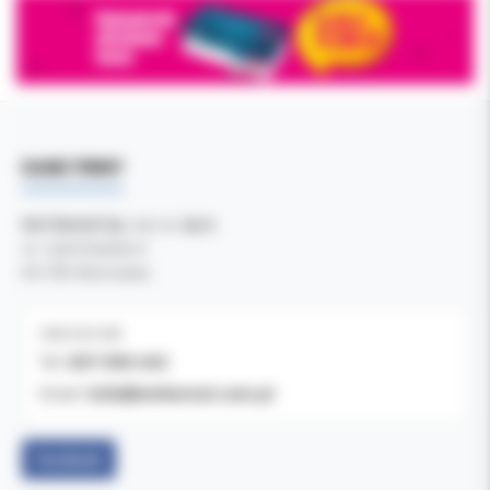
DANE FIRMY
Kol-Dental Sp. z o. o. Sp.k.
ul. Cylichowska 6
04-769 Warszawa
OBSŁUGA B2B
607-900-442
Tel:
b2b@koldental.com.pl
Email:
Facebook