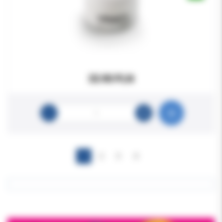
33.90 PLN
1
2
3
4