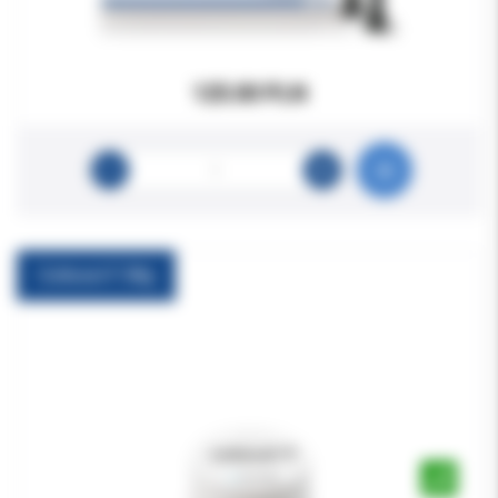
125.00 PLN
Coltosol F 38g