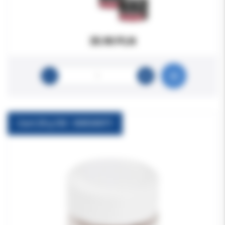
35.90 PLN
Cavit 28 g 3M - WARIANTY