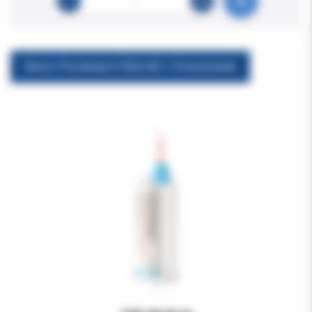
Bisico Provitemp K 50ml A2 +15 końcówek