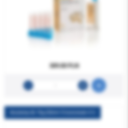
309.00 PLN
Acrytemp A2 76g (50ml+15 końcówek 4:1)