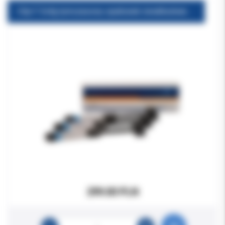
Clip F 3x4g tymczasowy opatrunek światłoutwardzalny
299.00 PLN