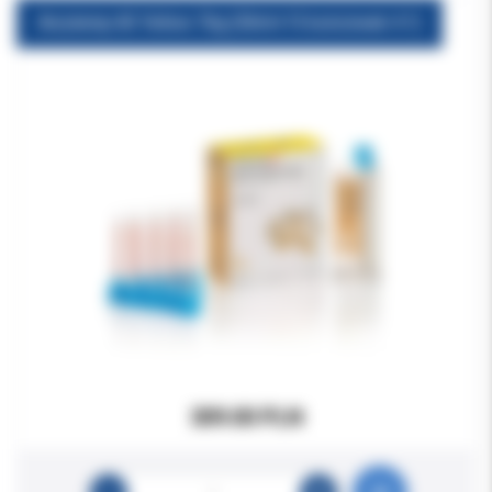
Acrytemp A3 Yellow 76g (50ml+15 końcówek 4:1)
309.00 PLN