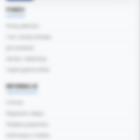
POMOC
Formy płatności
Czas i koszty dostawy
Jak zamawiać
Zwroty i reklamacje
Częste pytania (FAQ)
INFORMACJE
O firmie
Regulamin sklepu
Polityka prywatności
Informacja o Cookies