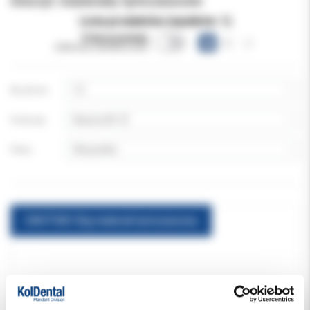
Imicryl: materiały tymczasowe
Lista produktów (wyników:
1
)
Pokazuj warianty
(obecnie niewidoczne)
Na stronie:
Sortuj wg:
Filtruj:
CAVITIMI 30g materiał tymczasowy