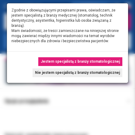
0.00 PLN
0
Zgodnie z obowiązującymi przepisami prawa, oświadczam, że
jestem specjalistą z branży medycznej (stomatolog, technik
dentystyczny, asystentka, higienistka lub osoba związaną z
branżą).
Mam świadomość, że treści zamieszczane na niniejszej stronie
mogą zawierać między innymi wiadomości na temat wyrobów
KATEGORIE
niebezpiecznych dla zdrowia i bezpieczeństwa pacjentów.
Jestem specjalistą z branży stomatologicznej
Nie jestem specjalistą z branży stomatologicznej
Opcje przeglądania