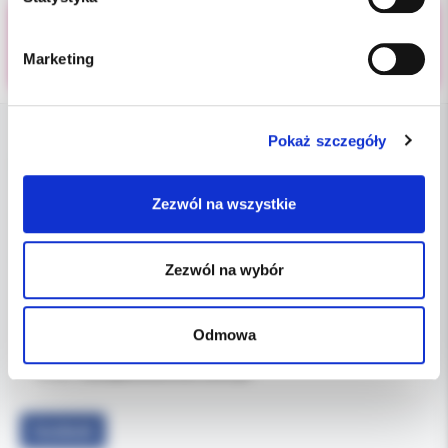
Marketing
Pokaż szczegóły
DANE FIRMY
Zezwól na wszystkie
Kol-Dental Sp. z o. o. Sp.k.
ul. Cylichowska 6
04-769 Warszawa
Zezwól na wybór
OBSŁUGA B2B
Odmowa
607-900-442
Tel:
b2b@koldental.com.pl
Email:
Facebook