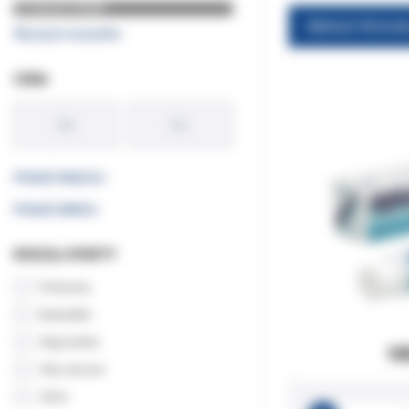
Producent: HAGER
Alphasil Activat
Wyczyść wszystko
CENA
POKAŻ WIĘCEJ
POKAŻ MNIEJ
RODZAJ OFERTY
Polecamy
Bestseller
Wyprzedaż
10
Hity cenowe
Orbis