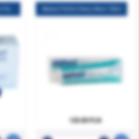
Alphasil P baza 900 ml.Perfect Putty Soft
Alphasil Perfect Heavy-Mono 150ml
125.00 PLN