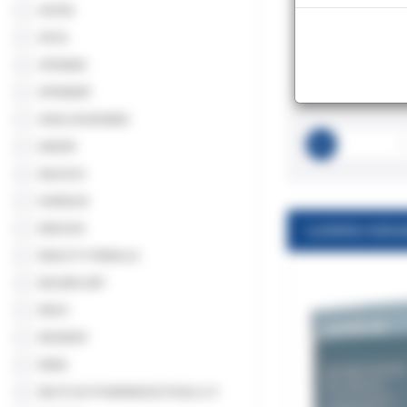
ASTEK
ATOS
ATRAMA
8
ATRAMAT
AVALON BIOMED
BADER
BAUSCH
B.BRAUN
BEACON
BEAUTY FORMULA
BECARE ART
BEGO
BEGREAT
BENE
BEUTLICH PHARMACEUTICALS LP