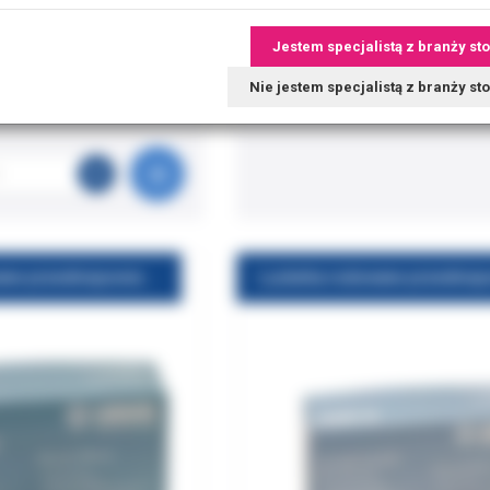
Jestem specjalistą z branży st
Nie jestem specjalistą z branży s
9.00 PLN
105.00 PLN
Lusterka rodowane przedniopowierzchniowe Durotanic nr 4 12szt/op Hager