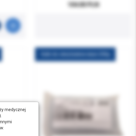
104.00 PLN
Kulki do sterylizatora duże 200g
nży medycznej
.
innymi
w.