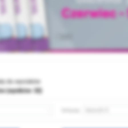
ały do wycisków
ów (wyników:
32
)
Sortuj wg: