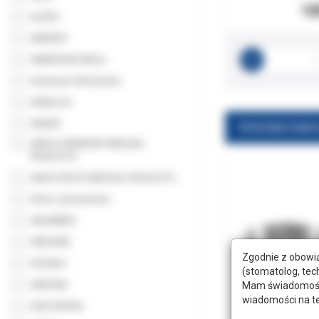
12
ALPRO
AMDENT
AMERICAN EAGLE
American Orthodontic
ANGELUS
ANGER
Koferdam klamr
ANHUI HARMONY MEDICAL
PRODUCTS
ANHUI INTCO MEDICAL PRODUCTS
Anios Laboratoires
ANUMBRA
APACARE
Zgodnie z obowią
AQTlabo
(stomatolog, tec
ARKONA
Mam świadomość, 
wiadomości na t
ASA DENTAL