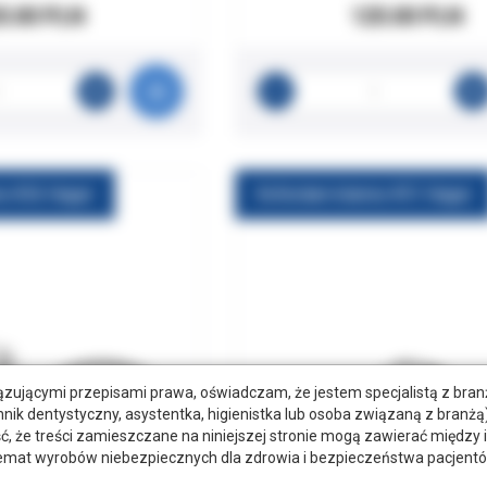
5.00 PLN
125.00 PLN
a #26 Hager
Koferdam klamra #51 Hager
zującymi przepisami prawa, oświadczam, że jestem specjalistą z bra
hnik dentystyczny, asystentka, higienistka lub osoba związaną z branżą)
że treści zamieszczane na niniejszej stronie mogą zawierać między 
emat wyrobów niebezpiecznych dla zdrowia i bezpieczeństwa pacjentó