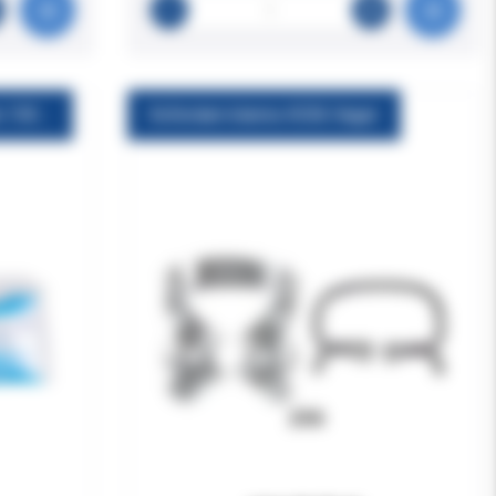
Alphasil Perfect Medium-Dunn 150ml
Koferdam klamra #206 Hager