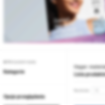
Wróć poziom wyżej
Hager: materi
Kategorie
Lista produkt
Na stronie:
Opcje przeglądania