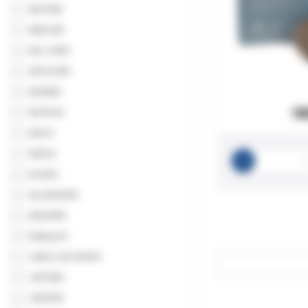
BEYOND
BIEN AIR
BILL DENT
BIOCLEAR
BIOMED
18
BIOTECH
BISCO
BISICO
BLANX
BLUEDENTA
BROWNE
Bulkysoft
CARLO DE GIORGI
CATTANI
CENTRIX