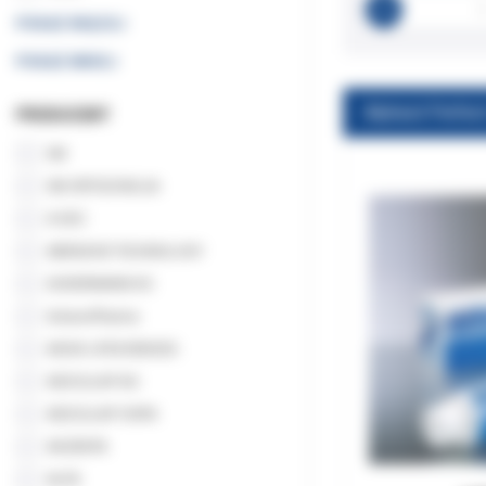
POKAŻ WIĘCEJ
POKAŻ MNIEJ
PRODUCENT
3M
3M ORTODONCJA
A DEC
ABRASIVE TECHNOLOGY
ACKERMANN KG
ActeonPharma
AEGIS LIFESCIENCES
AESCULAP AG
AESCULAP CHIFA
AKZENTA
ALFA