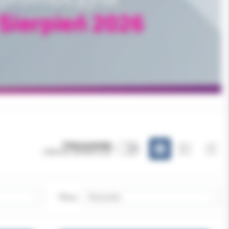
Pokazuj warianty
(obecnie niewidoczne)
Filtruj: