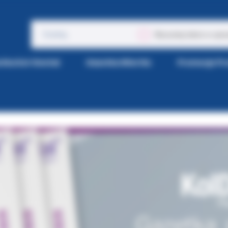
Wyszukaj także w opis
tka Kol-Dental
Gazetka Wiertła
Promocje P