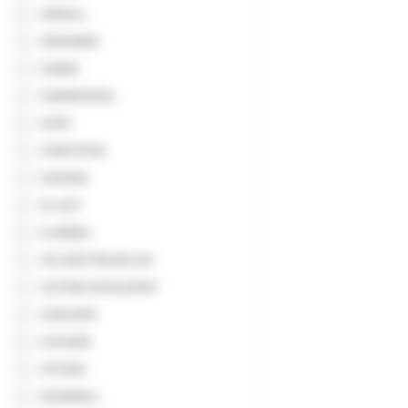
CERKALL
CERKAMED
CHEMA
CHEMIDENTAL
CHIFA
CHRISTEYNS
CHROMA
CK JECT
CLARBEN
COLGATE PALMOLIVE
COLTENE WHALEDENT
CONSORTE
COSHARE
COTISEN
CROMWELL