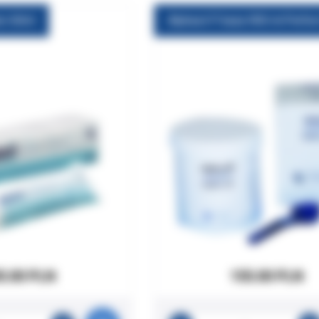
or 60ml
5.00 PLN
155.00 PLN