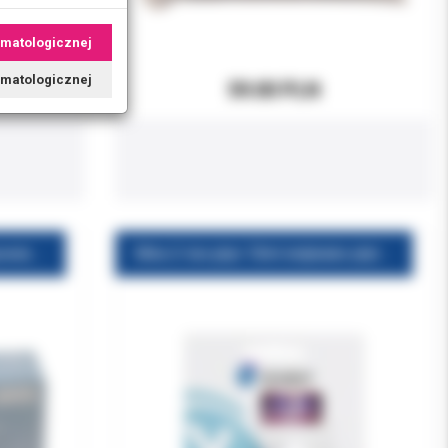
omatologicznej
tomatologicznej
59.00 PLN
Lusterka rodowane przedniopowierzchniowe Durotanic nr 5 12szt/op Hager
Mira-2-ton płyn 10ml indykator płytki nazębnej