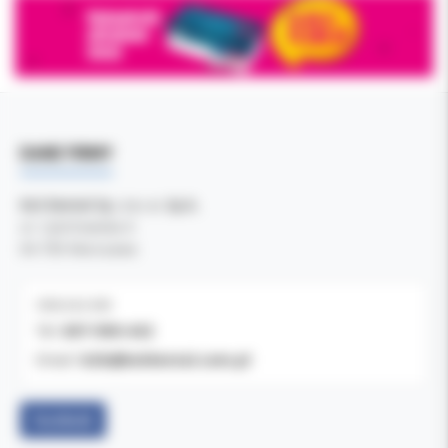
DANE FIRMY
Kol-Dental Sp. z o. o. Sp.k.
ul. Cylichowska 6
04-769 Warszawa
OBSŁUGA B2B
607-900-442
Tel:
b2b@koldental.com.pl
Email:
Facebook