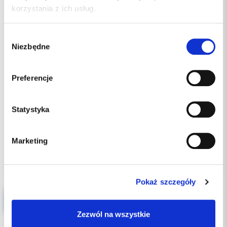
korzystania z ich usług.
Wybór
Niezbędne
zgody
Preferencje
Statystyka
449.00 PLN
Marketing
Pokaż szczegóły
Melag Meladem 40 Deminarelizator + akcesoria
Zezwól na wszystkie