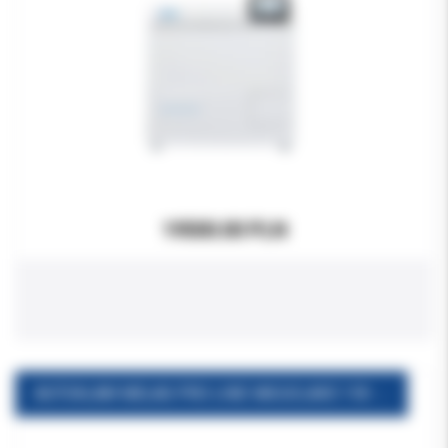
19500.00 PLN
AUTOKLAW MELAG PRO LINE VACUCLAVE 118 - 17 litrów 3 tacki i stojak w zestawie