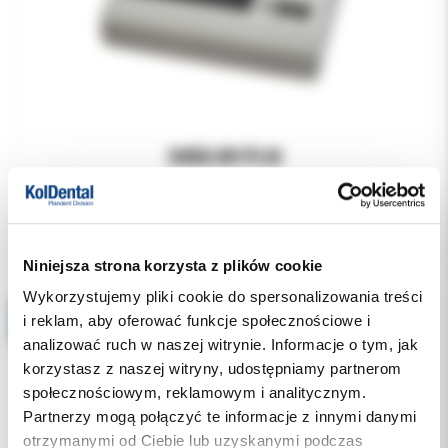
3450.00 PLN
Niniejsza strona korzysta z plików cookie
Wykorzystujemy pliki cookie do spersonalizowania treści
Melacontrol Seal Check (100szt./op)
i reklam, aby oferować funkcje społecznościowe i
analizować ruch w naszej witrynie. Informacje o tym, jak
korzystasz z naszej witryny, udostępniamy partnerom
społecznościowym, reklamowym i analitycznym.
Partnerzy mogą połączyć te informacje z innymi danymi
otrzymanymi od Ciebie lub uzyskanymi podczas