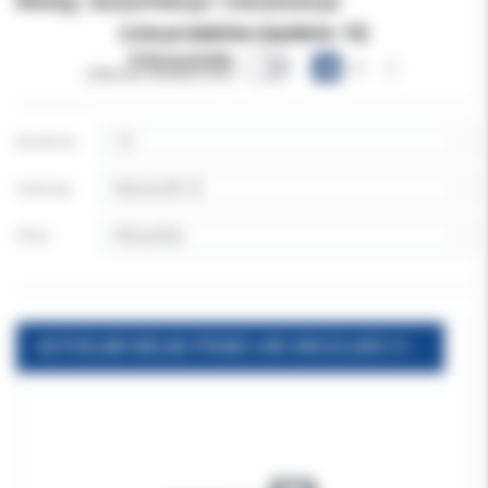
Melag: dezynfekcja i sterylizacja
Lista produktów (wyników:
15
)
Pokazuj warianty
(obecnie niewidoczne)
Na stronie:
Sortuj wg:
Filtruj:
AUTOKLAW MELAG PRIME LINE VACUCLAVE 318 - 17 litrów 3 tacki i stojak w zestawie +Meladem 40+Melaprint 80+water set