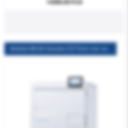
14300.00 PLN
Autoklaw MELAG Vacuclave 323 Prime-Line+ wyposażenie ME82630+ME00230+ME01108