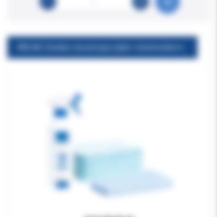
MELAG Zestaw czyszczący (płyn +ściereczka+serweta) Chamber Protect Chamber cleaning set