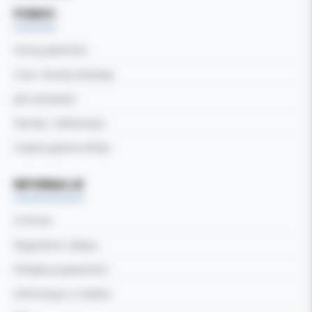
POMOC
Formy płatności
Czas i koszty dostawy
Jak zamawiać
Zwroty i reklamacje
Częste pytania (FAQ)
INFORMACJE
O firmie
Regulamin sklepu
Polityka prywatności
Informacja o Cookies