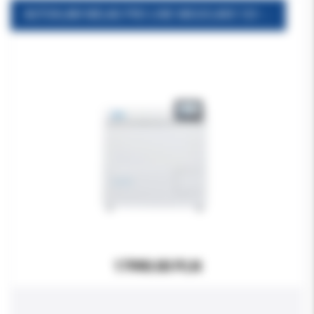
AUTOKLAW MELAG PRO LINE VACUCLAVE 123 - 23 litry 3 tacki i stojak w zestawie
17990.00 PLN