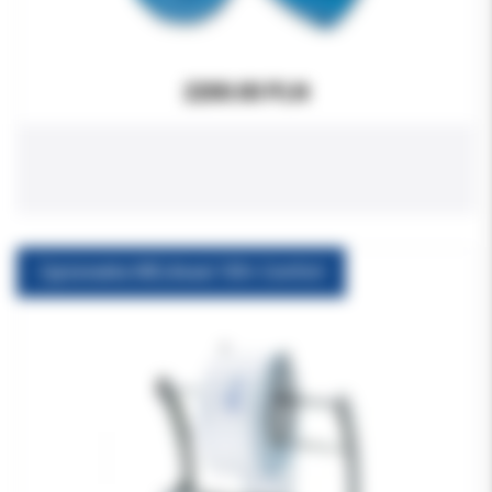
2200.00 PLN
Zgrzewarka MELAseal 100+ Comfort