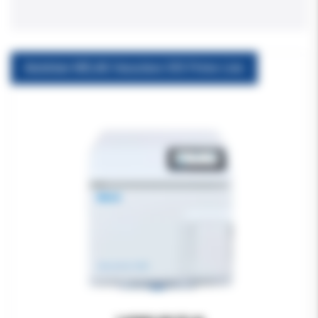
Autoklaw MELAG Vacuclave 305 Prime-Line