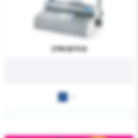
2790.00 PLN
1
2