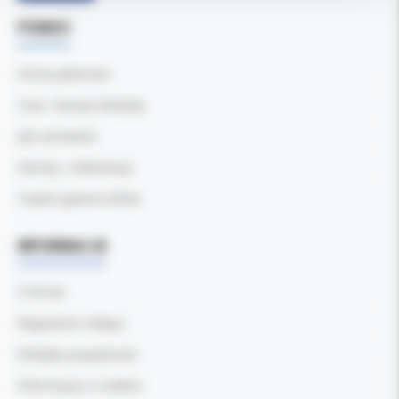
POMOC
Formy płatności
Czas i koszty dostawy
Jak zamawiać
Zwroty i reklamacje
Częste pytania (FAQ)
INFORMACJE
O firmie
Regulamin sklepu
Polityka prywatności
Informacja o Cookies