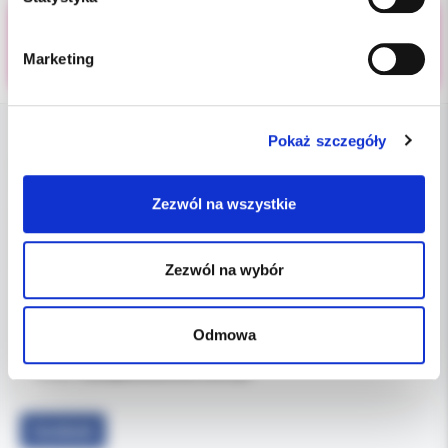
Marketing
Pokaż szczegóły
DANE FIRMY
Zezwól na wszystkie
Kol-Dental Sp. z o. o. Sp.k.
ul. Cylichowska 6
04-769 Warszawa
Zezwól na wybór
OBSŁUGA B2B
Odmowa
607-900-442
Tel:
b2b@koldental.com.pl
Email:
Facebook