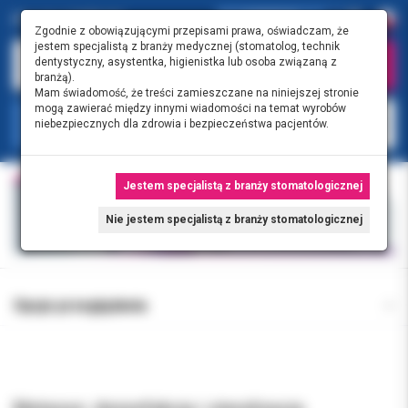
0.00 PLN
0
Zgodnie z obowiązującymi przepisami prawa, oświadczam, że
jestem specjalistą z branży medycznej (stomatolog, technik
dentystyczny, asystentka, higienistka lub osoba związaną z
branżą).
Mam świadomość, że treści zamieszczane na niniejszej stronie
mogą zawierać między innymi wiadomości na temat wyrobów
KATEGORIE
niebezpiecznych dla zdrowia i bezpieczeństwa pacjentów.
Jestem specjalistą z branży stomatologicznej
Nie jestem specjalistą z branży stomatologicznej
Opcje przeglądania