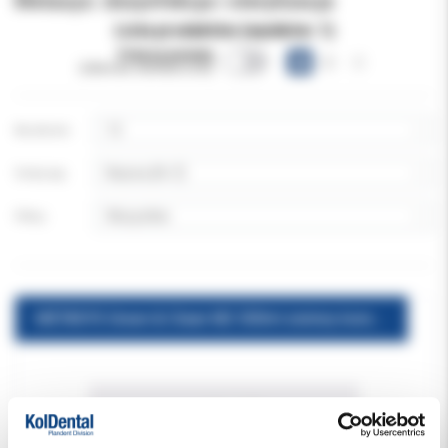
Metasys: dezynfekcja i sterylizacja
Lista produktów (wyników:
1
)
Pokazuj warianty
(obecnie niewidoczne)
Na stronie:
Sortuj wg:
Filtruj:
METASYS Green & Clean M2 500ml zielony koncentrat do urządzeń ssących i separatorów amalgamatu