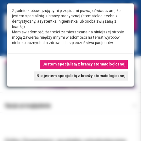
0.00 PLN
0
Zgodnie z obowiązującymi przepisami prawa, oświadczam, że
jestem specjalistą z branży medycznej (stomatolog, technik
dentystyczny, asystentka, higienistka lub osoba związaną z
branżą).
Mam świadomość, że treści zamieszczane na niniejszej stronie
mogą zawierać między innymi wiadomości na temat wyrobów
KATEGORIE
niebezpiecznych dla zdrowia i bezpieczeństwa pacjentów.
Jestem specjalistą z branży stomatologicznej
Nie jestem specjalistą z branży stomatologicznej
Opcje przeglądania