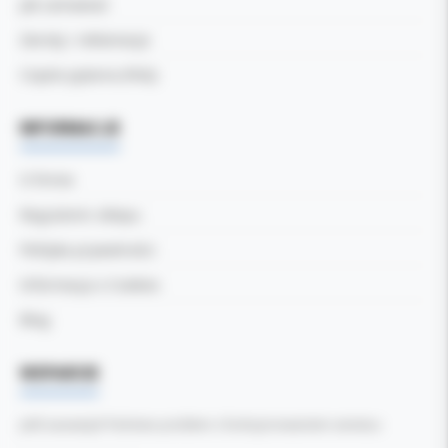
Jak zamawiać
Zwroty i reklamacje
Częste pytania (FAQ)
INFORMACJE
O firmie
Regulamin sklepu
Polityka prywatności
Informacja o Cookies
Blog
WSPARCIE
Jeśli zauważyli Państwo problem z funkcjonowaniem serwisu: