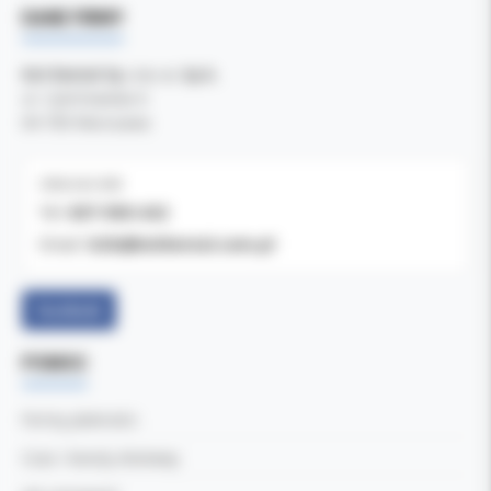
DANE FIRMY
Kol-Dental Sp. z o. o. Sp.k.
ul. Cylichowska 6
04-769 Warszawa
OBSŁUGA B2B
607-900-442
Tel:
b2b@koldental.com.pl
Email:
Facebook
POMOC
Formy płatności
Czas i koszty dostawy