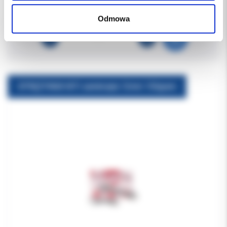
120.00 PLN
Odmowa
SPRĘŻYNKA NITI zamknięta 12mm 150gram