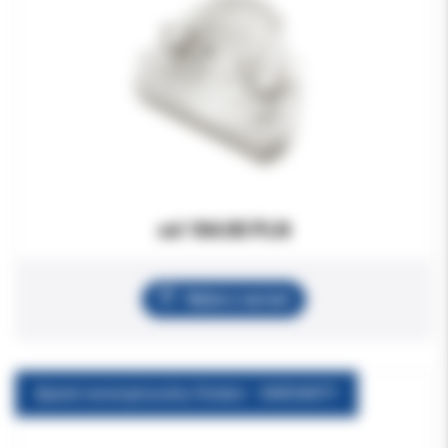
od 184.00 PLN
Wybierz wariant
Aparat wewnątrzustny Rotator - WARIANTY