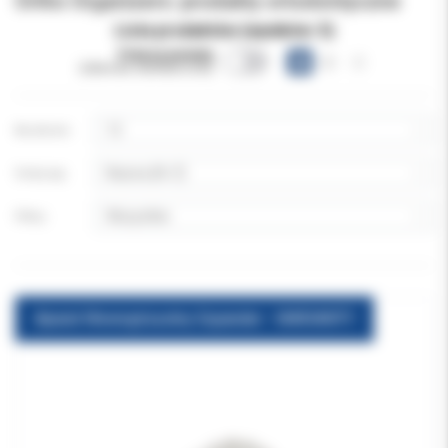
Ortho Organizers: produkty ortodontyczne
Lista produktów (wyników:
5
)
Pokazuj warianty
(obecnie niewidoczne)
Na stronie:
Sortuj wg:
Filtruj:
Aparat Wewnątrzustny Expander - WARIANTY