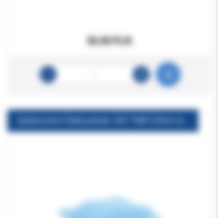
36.00 PLN
Opalescence Płytka plastik. SOF-TRAY 0,9mm na nakładki wybielające