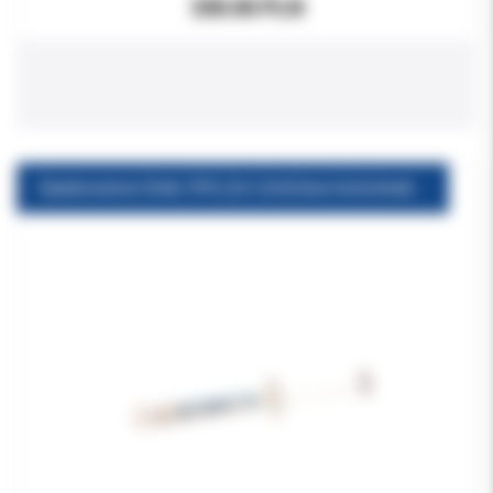
330.00 PLN
Opalescence Endo 35% (2x1,2ml) bez końcówek nadtlenek wodoru 35%