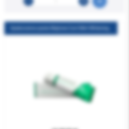
Opalescence pasta Miętowa Cool Mint Whitening 25ml/28g mała