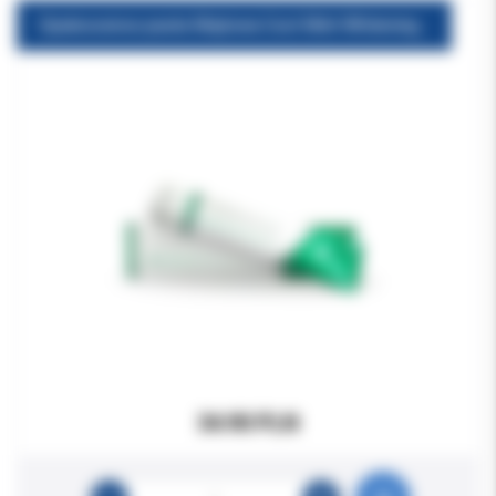
Opalescence pasta Miętowa Cool Mint Whitening 100ml/133g duża
34.90 PLN