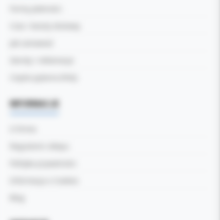
Formy płatności
Czas i koszty dostawy
Jak zamawiać
Zwroty i reklamacje
Częste pytania (FAQ)
INFORMACJE
O firmie
Regulamin sklepu
Polityka prywatności
Informacja o Cookies
Blog