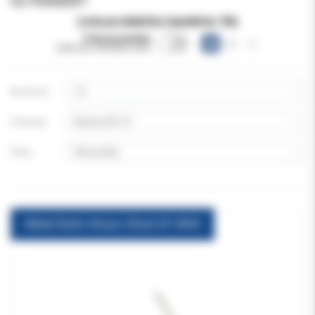
ULTRADENT
Lista produktów (wyników:
56
)
Pokazuj warianty
(obecnie niewidoczne)
Na stronie:
Sortuj wg:
Filtruj:
Metal Dento Infusor 20szt UP 4954