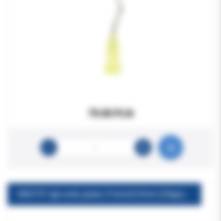
79.00 PLN
NAVITIP igły endo grube 21mmx0,33mm (29ga) jasnożółte 50szt/opak.