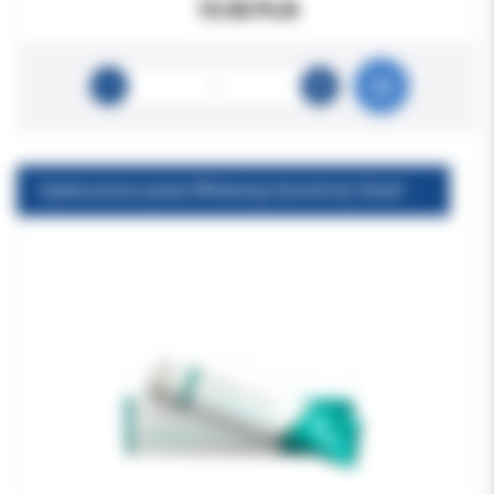
15.50 PLN
Opalescence pasta Whitening Sensitivity Relief 100ml/133g