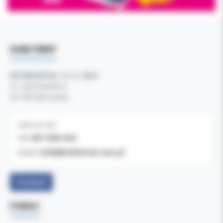
DANE FIRMY
Kol-Dental Sp. z o. o. Sp.k.
ul. Cylichowska 6
04-769 Warszawa
OBSŁUGA B2B
607-900-442
Tel:
b2b@koldental.com.pl
Email:
Facebook
POMOC