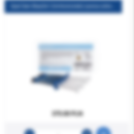
Opal Dam Blue(4x1.2ml+końcówki) żywica ochronna (płynny koferdam LC)
375.00 PLN