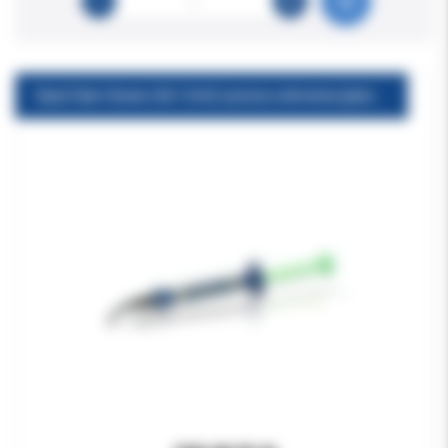
Opal Dam Green (4x1.2ml) żywica ochronna (płynny koferdam LC)