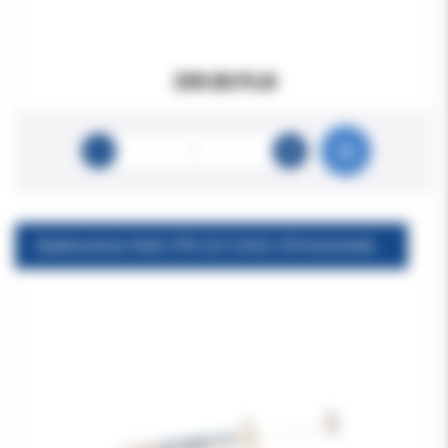
339.00 PLN
Opalescence Endo 35% (2x1,2ml) +20 koncówek nadtlenek wodoru 35%