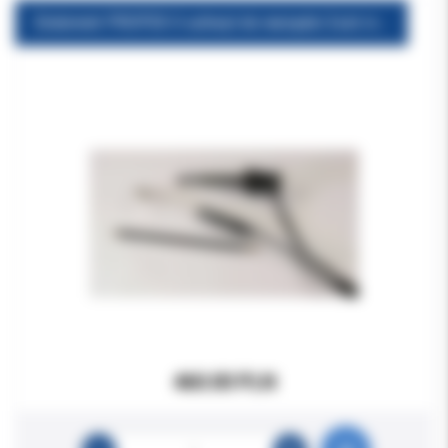
Endometr PROPEX II-uchwyt do narzędzi 2szt./op przewód łączący z narzędziem w kształcie haczyka =hook
460.00 PLN