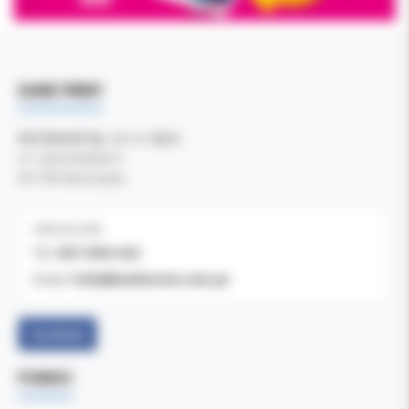
DANE FIRMY
Kol-Dental Sp. z o. o. Sp.k.
ul. Cylichowska 6
04-769 Warszawa
OBSŁUGA B2B
607-900-442
Tel:
b2b@koldental.com.pl
Email:
Facebook
POMOC