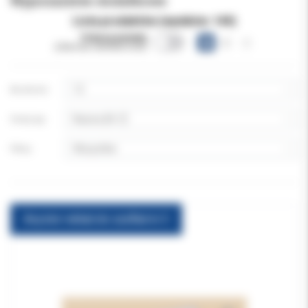
Wyposażenie dodatkowe
Lista produktów (wyników:
144
)
Pokazuj warianty
(obecnie niewidoczne)
Na stronie:
Sortuj wg:
Filtruj:
Asystor-wkład do szuflad nr 3