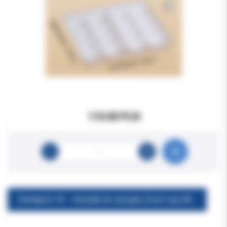
110.00 PLN
Dentaport ZX - chwytak do narzędz (3szt./op) (Morita 4001981)