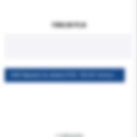
1900.00 PLN
EMS Rękojeść do skalera PUN - EN-041 Universal Piezon Handpice (szara)