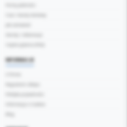
Formy płatności
Czas i koszty dostawy
Jak zamawiać
Zwroty i reklamacje
Częste pytania (FAQ)
INFORMACJE
O firmie
Regulamin sklepu
Polityka prywatności
Informacja o Cookies
Blog