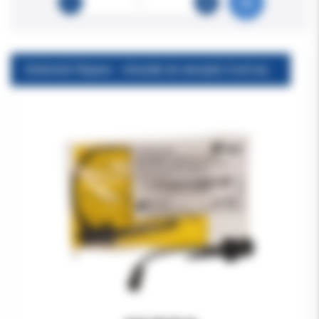
Endometr Raypex - chwytak do narzędzi 2szt/opak.