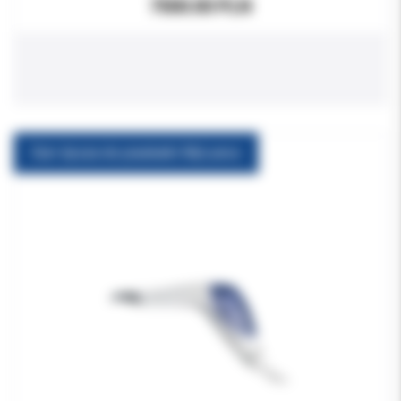
7500.00 PLN
Durr dysza do piaskarki MyLunos