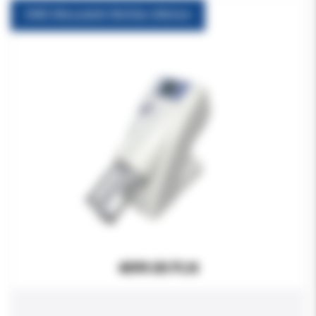
DMG Mieszalnik MixStar eMotion
4099.00 PLN