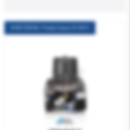
DURR DENTAL Pompa Ssąca VS 300 S