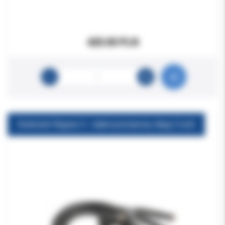
420.00 PLN
Endometr Raypex 5 - kabel pomiarowy długi (1szt)