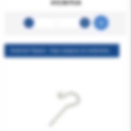
415.00 PLN
Endometr Raypex - klips wargowy do endometru 5szt w op.