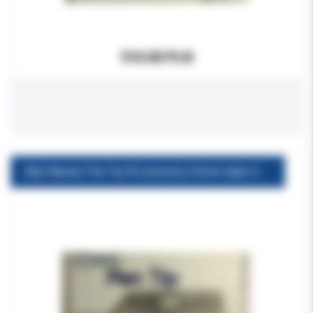
510.00 PLN
E&Q Master Pen Tip M czerwony 0,5mm taper 6% 1szt. (PUDEŁKO)