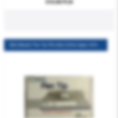
510.00 PLN
E&Q Master Pen Tip FM żółty 0,5mm taper 4,5% 1szt nowy typ(z kołnierzem)