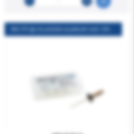
E&Q-VR Igły do pistoletu na pałeczki rozm. 23G 6szt/op EQV-F28, EQV-F35 (nowy typ)