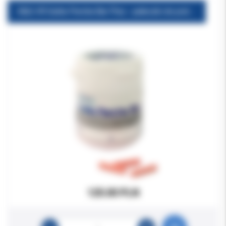
E&Q-VR Gutta-Percha Bar Plus - pałeczki do pistoletu słoik 100szt./op. (nowy typ)
125.00 PLN