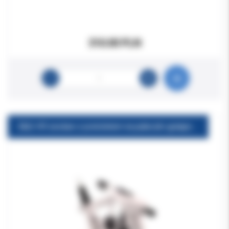
310.00 PLN
E&Q-VR zestaw z pistoletem na pałeczki gutaperki