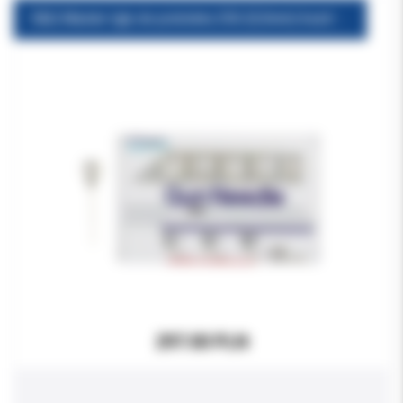
E&Q Master Igły do pistoletu 25G (0,5mm) 6szt/opak. (stary typ)
297.00 PLN