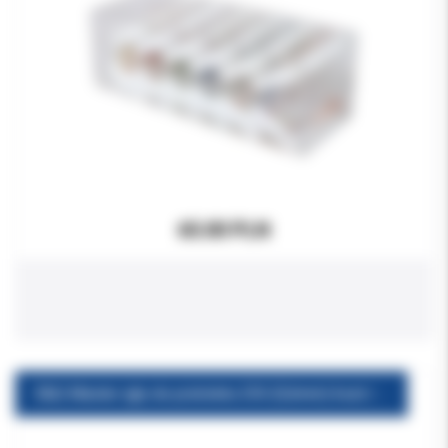
65.00 PLN
E&Q Master igły do pistoletu 23G (0,6mm) 6szt./opak. (stary typ)