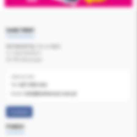
DANE FIRMY
Kol-Dental Sp. z o. o. Sp.k.
ul. Cylichowska 6
04-769 Warszawa
OBSŁUGA B2B
607-900-442
Tel:
b2b@koldental.com.pl
Email:
Facebook
POMOC