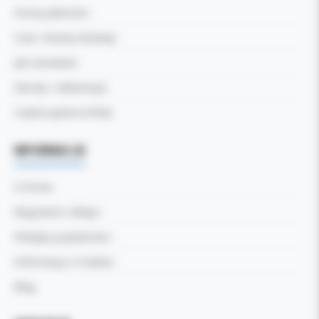
Formy płatności
Czas i koszty dostawy
Jak zamawiać
Zwroty i reklamacje
Częste pytania (FAQ)
INFORMACJE
O firmie
Regulamin sklepu
Polityka prywatności
Informacja o Cookies
Blog