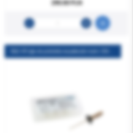
290.00 PLN
E&Q-VR Igły do pistoletu na pałeczki rozm. 25G 6szt/op EQV-F29, EQV-F36, EQV-F16 (nowy typ)