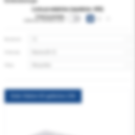
Endodoncja
Lista produktów (wyników:
493
)
Pokazuj warianty
(obecnie niewidoczne)
Na stronie:
Sortuj wg:
Filtruj:
Endo-Station GO gutta box 2X6