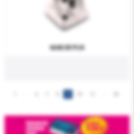
6640.00 PLN
1
…
6
7
8
9
10
11
…
42