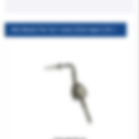
E&Q Master Pen Tip F szary 0,5mm taper 2,5% 1szt ( z kołnierzem)