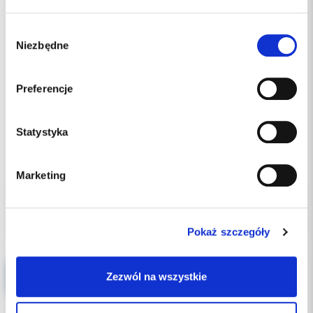
Wybór
Niezbędne
zgody
Preferencje
Statystyka
480.00 PLN
Marketing
Pokaż szczegóły
E&Q-V Pack Tip (nowy typ) końcówka do gorącego pluggera - WARIANTY
Zezwól na wszystkie