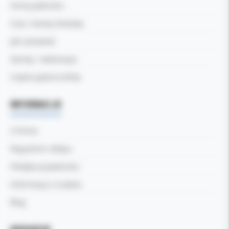
Formy płatności
Czas i koszty dostawy
Jak zamawiać
Zwroty i reklamacje
Częste pytania (FAQ)
INFORMACJE
O firmie
Regulamin sklepu
Polityka prywatności
Informacja o Cookies
Blog