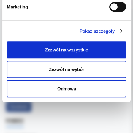
Marketing
DANE FIRMY
Pokaż szczegóły
Kol-Dental Sp. z o. o. Sp.k.
ul. Cylichowska 6
Zezwól na wszystkie
04-769 Warszawa
Zezwól na wybór
OBSŁUGA B2B
607-900-442
Tel:
b2b@koldental.com.pl
Email:
Odmowa
Facebook
POMOC