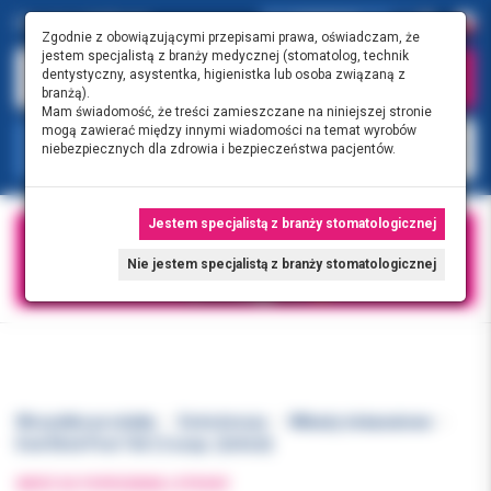
0.00 PLN
0
Zgodnie z obowiązującymi przepisami prawa, oświadczam, że
jestem specjalistą z branży medycznej (stomatolog, technik
dentystyczny, asystentka, higienistka lub osoba związaną z
branżą).
Mam świadomość, że treści zamieszczane na niniejszej stronie
mogą zawierać między innymi wiadomości na temat wyrobów
KATEGORIE
niebezpiecznych dla zdrowia i bezpieczeństwa pacjentów.
Jestem specjalistą z branży stomatologicznej
Nie jestem specjalistą z branży stomatologicznej
Wszystkie produkty
Endodoncja
Wkłady dokanałowe
EverStick Post 10x1,5 uzup. (2x5szt)
WRÓĆ DO POPRZEDNIEJ STRONY