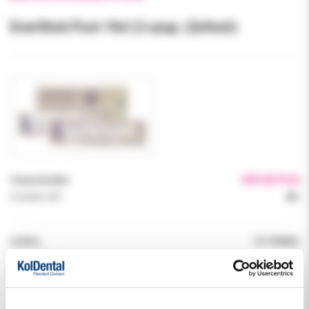
EverStick Post 10x1,5 uzup. (2x5szt)
Cena brutto:
499.00 PLN
Podatek VAT:
8%
Indeks:
GC 900849
Producent:
GC
Dostępność:
dostępny