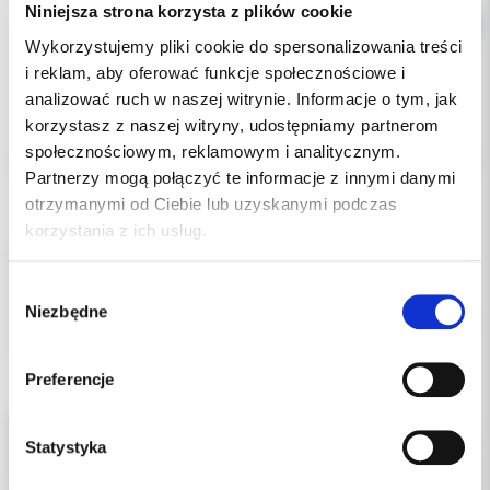
Niniejsza strona korzysta z plików cookie
Wykorzystujemy pliki cookie do spersonalizowania treści
i reklam, aby oferować funkcje społecznościowe i
analizować ruch w naszej witrynie. Informacje o tym, jak
korzystasz z naszej witryny, udostępniamy partnerom
Opis
społecznościowym, reklamowym i analitycznym.
Partnerzy mogą połączyć te informacje z innymi danymi
Dodatkowe dokumenty
otrzymanymi od Ciebie lub uzyskanymi podczas
korzystania z ich usług.
Niespolimeryzowany wkład z włókna szklanego do
indywidualnego formowania. Szczególnie przydatny w celu
Wybór
dopasowania do morfologii nietypowych kanałów takich jak
Niezbędne
zgody
zakrzywione, owalne a także duże kanały korzeniowe. Dostępny w
trzech rozmiarach: 0.9; 1.2; 1.5.
Preferencje
Statystyka