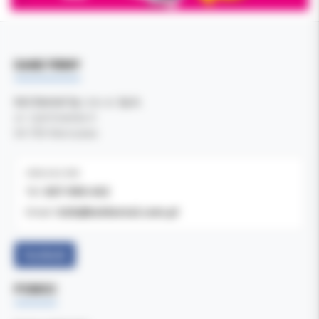
DANE FIRMY
Kol-Dental Sp. z o. o. Sp.k.
ul. Cylichowska 6
04-769 Warszawa
OBSŁUGA B2B
607-900-442
Tel:
b2b@koldental.com.pl
Email:
Facebook
POMOC