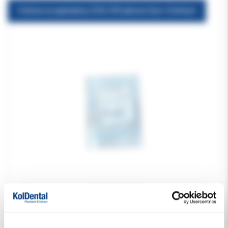
Osłona na aparaturę 220x100 jałowa Euro-Centrum
19.00 PLN