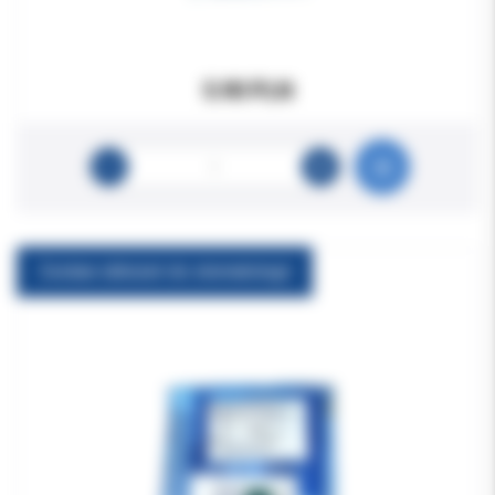
5.90 PLN
Zestaw obłożeń do stomatologii