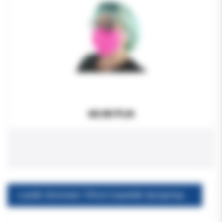
60.00 PLN
Łopatki drewniane 100szt (szpatułki laryngologiczne)