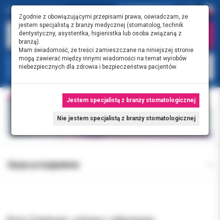
0.00 PLN
0
Zgodnie z obowiązującymi przepisami prawa, oświadczam, że
jestem specjalistą z branży medycznej (stomatolog, technik
dentystyczny, asystentka, higienistka lub osoba związaną z
branżą).
Mam świadomość, że treści zamieszczane na niniejszej stronie
mogą zawierać między innymi wiadomości na temat wyrobów
KATEGORIE
niebezpiecznych dla zdrowia i bezpieczeństwa pacjentów.
Jestem specjalistą z branży stomatologicznej
Nie jestem specjalistą z branży stomatologicznej
Opcje przeglądania