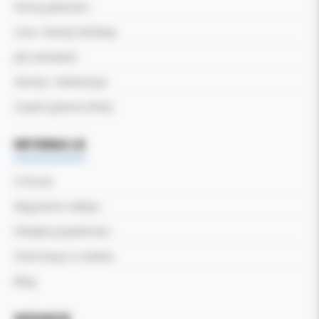
Formy płatności
Czas i koszty dostawy
Jak zamawiać
Zwroty i reklamacje
Częste pytania (FAQ)
INFORMACJE
O firmie
Regulamin sklepu
Polityka prywatności
Informacja o Cookies
Blog