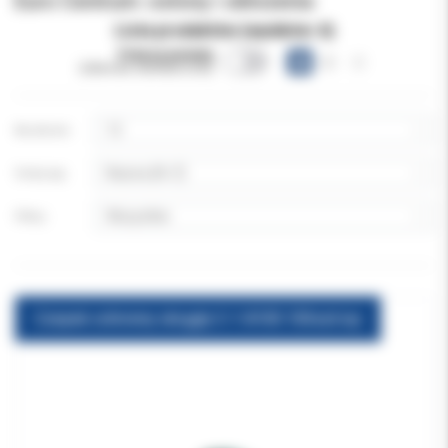
Euro Centrum: osłony i obłożenia
Lista produktów (wyników:
6
)
Pokazuj warianty
(obecnie niewidoczne)
Na stronie:
Sortuj wg:
Filtruj:
Czepek ochronny okrągły C-1 A100 100szt/op