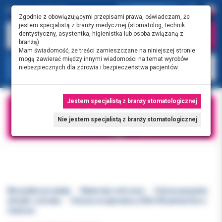
0.00 PLN
0
Zgodnie z obowiązującymi przepisami prawa, oświadczam, że
jestem specjalistą z branży medycznej (stomatolog, technik
dentystyczny, asystentka, higienistka lub osoba związaną z
branżą).
Mam świadomość, że treści zamieszczane na niniejszej stronie
mogą zawierać między innymi wiadomości na temat wyrobów
KATEGORIE
niebezpiecznych dla zdrowia i bezpieczeństwa pacjentów.
Jestem specjalistą z branży stomatologicznej
Nie jestem specjalistą z branży stomatologicznej
Wszystkie produkty
Materiały ochronne
Osłona pacjenta
śliniaki i serwety
Osłona na aparaturę 220x100 jałowa Euro-
Centrum