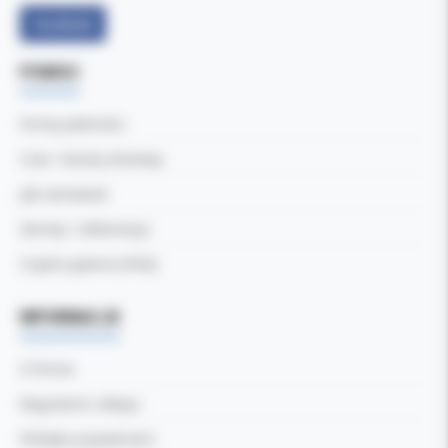
Facebook
POMOC
Formy płatności
Czas i koszty dostawy
Jak zamawiać
Zwroty i reklamacje
Częste pytania (FAQ)
INFORMACJE
O firmie
Regulamin sklepu
Polityka prywatności