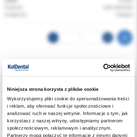
Indeks:
0-11ST
Producent:
EURO CENTRUM
Dostępność:
dostępny
Opis
Dodatkowe dokumenty
Niniejsza strona korzysta z plików cookie
Wykorzystujemy pliki cookie do spersonalizowania treści
Osłona na aparaturę Euro-Centrum o wymiarach 220 × 100 cm to
i reklam, aby oferować funkcje społecznościowe i
jednorazowy, jałowy pokrowiec ochronny, przeznaczony do
analizować ruch w naszej witrynie. Informacje o tym, jak
zabezpieczania urządzeń medycznych, diagnostycznych i
zabiegowych w trakcie procedur wymagających zachowania
korzystasz z naszej witryny, udostępniamy partnerom
sterylności.
społecznościowym, reklamowym i analitycznym.
Zapewnia skuteczną ochronę przed zanieczyszczeniami, płynami
Partnerzy mogą połączyć te informacje z innymi danymi