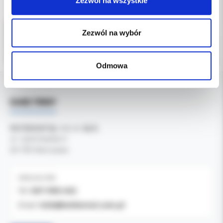
Zezwól na wszystkie
Zezwól na wybór
Odmowa
DANE FIRMY
Kol-Dental Sp. z o. o. Sp.k.
ul. Cylichowska 6
04-769 Warszawa
OBSŁUGA B2B
607-900-442
Tel:
b2b@koldental.com.pl
Email: