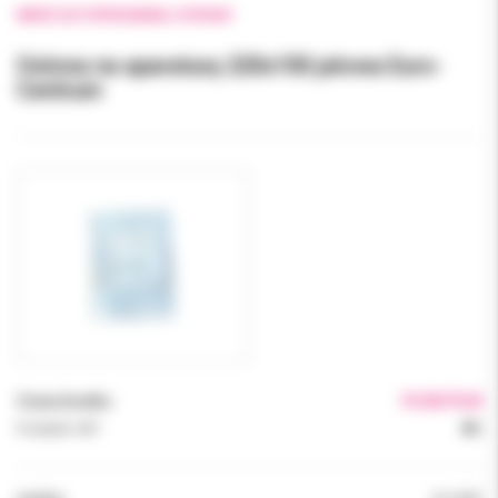
WRÓĆ DO POPRZEDNIEJ STRONY
Osłona na aparaturę 220x100 jałowa Euro-
Centrum
Cena brutto:
19.00 PLN
Podatek VAT:
8%