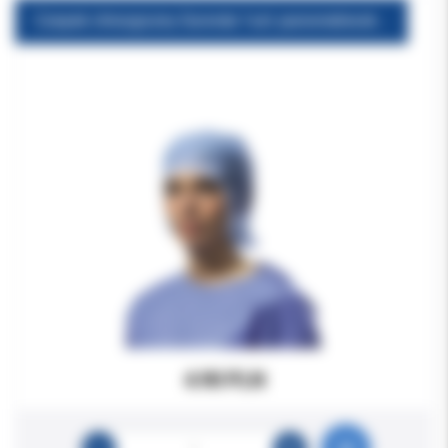
Czepek chirurgiczny Euronda 1szt. jasnoniebieski "Clinical Cap" niejałowy 10M0017.00 DELTA MED
4.90 PLN