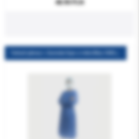
48.90 PLN
Fartuch jałowy L Euronda Expo z mikrofibry SMS j.niebieski 1szt.