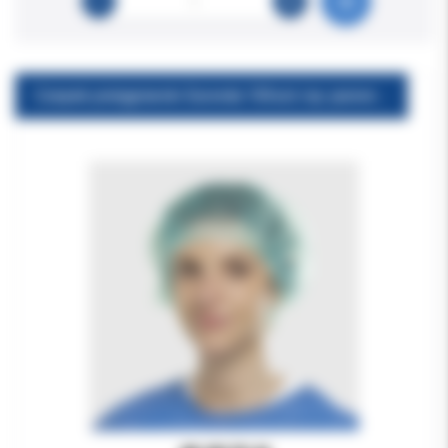
Czepek pielęgniarski Euronda 100szt./op. jasnoniebieski niejałowy (okrągły z gumką)