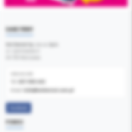
DANE FIRMY
Kol-Dental Sp. z o. o. Sp.k.
ul. Cylichowska 6
04-769 Warszawa
OBSŁUGA B2B
607-900-442
Tel:
b2b@koldental.com.pl
Email:
Facebook
POMOC