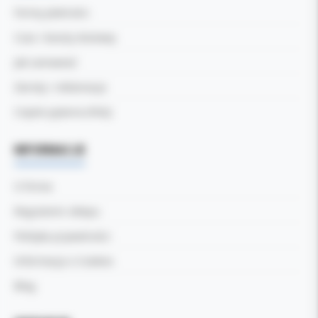
Formy płatności
Czas i koszty dostawy
Jak zamawiać
Zwroty i reklamacje
Częste pytania (FAQ)
INFORMACJE
O firmie
Regulamin sklepu
Polityka prywatności
Informacja o Cookies
Blog