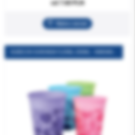
od 7.60 PLN
Wybierz wariant
KUBECZKI EURONDA FLORAL 200ML - WARIANTY