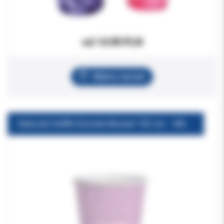
od 14.90 PLN
Wybierz wariant
Kubeczki Graffiti Euronda Monoart 100 szt. - WARIANTY