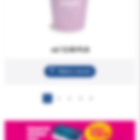
od 12.00 PLN
Wybierz wariant
1
2
3
4
5