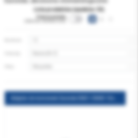
Euronda: akcesoria stomatologiczne
Lista produktów (wyników:
53
)
Pokazuj warianty
(obecnie niewidoczne)
Na stronie:
Sortuj wg:
Filtruj:
Adapter do końcówek Euronda EM21-EM40 10sz/op