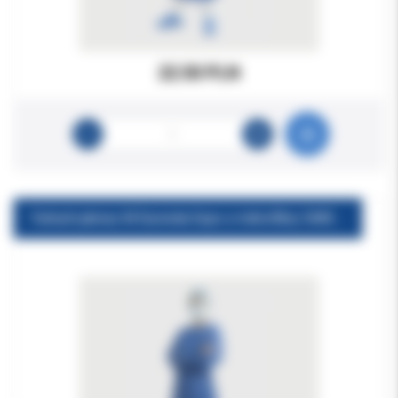
22.50 PLN
Fartuch jałowy M Euronda Expo z mikrofibry SMS j.niebieski 1szt.