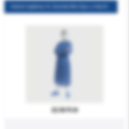
Fartuch niejałowy XL Euronda Alle Expo z mikrofibry SMS j.niebieski 1szt. wodoodporny 45gr/m2
22.50 PLN