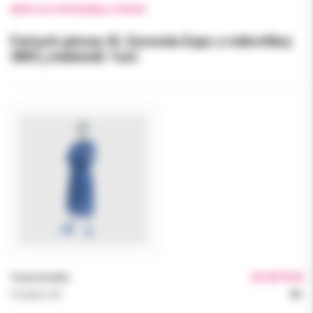
WRÓĆ DO POPRZEDNIEJ STRONY
Fartuch jałowy XL Euronda Expo z mikrofibry
SMS j.niebieski 1szt.
Cena brutto:
22.50 PLN
Podatek VAT:
8%