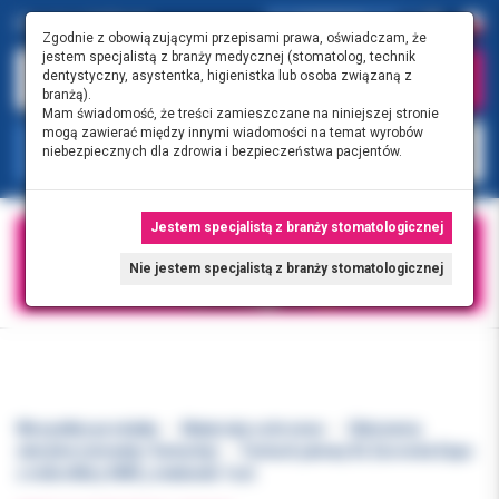
0.00 PLN
0
Zgodnie z obowiązującymi przepisami prawa, oświadczam, że
jestem specjalistą z branży medycznej (stomatolog, technik
dentystyczny, asystentka, higienistka lub osoba związaną z
branżą).
Mam świadomość, że treści zamieszczane na niniejszej stronie
mogą zawierać między innymi wiadomości na temat wyrobów
KATEGORIE
niebezpiecznych dla zdrowia i bezpieczeństwa pacjentów.
Jestem specjalistą z branży stomatologicznej
Nie jestem specjalistą z branży stomatologicznej
Wszystkie produkty
Materiały ochronne
Obłożenia
sterylne (serwety i fartuchy)
Fartuch jałowy XL Euronda Expo
z mikrofibry SMS j.niebieski 1szt.