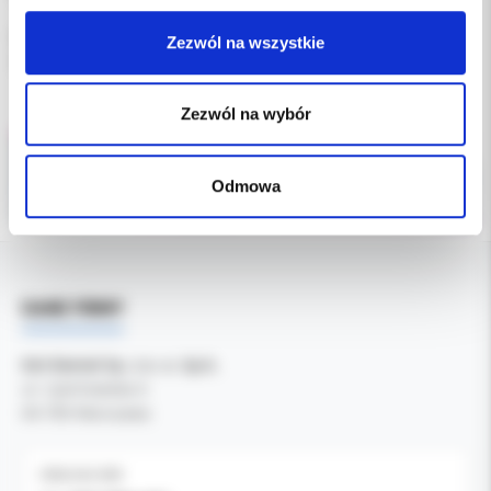
karton zbiorczy zawiera 12 sztuk
Zezwól na wszystkie
gwarantowana sterylność: 5 lat od daty produkcji.
Zezwól na wybór
Odmowa
DANE FIRMY
Kol-Dental Sp. z o. o. Sp.k.
ul. Cylichowska 6
04-769 Warszawa
OBSŁUGA B2B