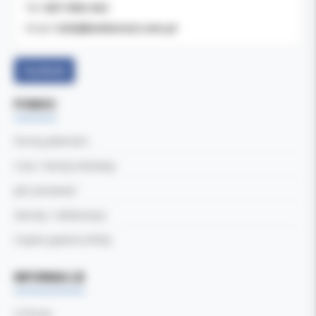
607-900-442
Tel:
b2b@koldental.com.pl
Email:
Facebook
POMOC
Formy płatności
Czas i koszty dostawy
Jak zamawiać
Zwroty i reklamacje
Częste pytania (FAQ)
INFORMACJE
O firmie