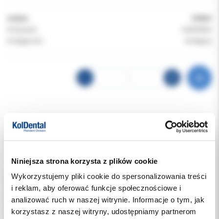
Indeks:
270407
Producent:
EURONDA
Dostępność:
dostępny
Opis
Dodatkowe dokumenty
Niniejsza strona korzysta z plików cookie
Wykorzystujemy pliki cookie do spersonalizowania treści
Euronda Expo - jałowy fartuch ochronny do stosowania w trakcie
i reklam, aby oferować funkcje społecznościowe i
zabiegów chirurgicznych.
analizować ruch w naszej witrynie. Informacje o tym, jak
Stanowi pełną barierę dla drobnoustrojów podczas krótkich
procedur medycznych.
korzystasz z naszej witryny, udostępniamy partnerom