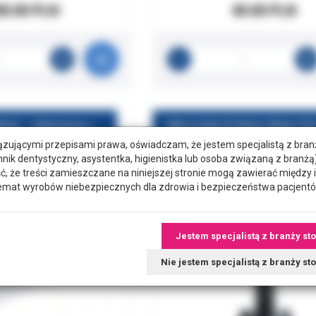
00.00 PLN
40.00 PLN
Mikrosilnik Ai Motor - silikonowa osłonka kątnicy Protective silicon cover
Mikrosilnik Ai Motor Black DT
zującymi przepisami prawa, oświadczam, że jestem specjalistą z bra
hnik dentystyczny, asystentka, higienistka lub osoba związaną z branżą)
że treści zamieszczane na niniejszej stronie mogą zawierać między 
emat wyrobów niebezpiecznych dla zdrowia i bezpieczeństwa pacjentó
Jestem specjalistą z branży st
Nie jestem specjalistą z branży s