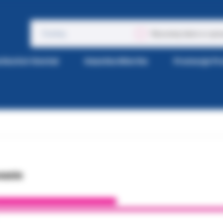
Wyszukaj także w opis
tka Kol-Dental
Gazetka Wiertła
Promocje P
wanie