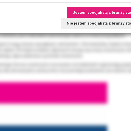
cznej w protetyce
Jestem specjalistą z branży st
Nie jestem specjalistą z branży s
st niezwykle szerokie. Materiał ten wykorzystywany jest przede wszyst
ch uzupełnień. Ceramika dentystyczna w protetyce znajduje zastosowa
 estetyce, jest materiałem pierwszego wyboru w wielu przypadkach.
enci mogą cieszyć się pięknym uśmiechem. Stomatolodzy chętnie stosuj
h zębów. W miejscu braków zębowych stosuje się mosty ceramiczne, któr
lnego zęba wybierane są licówki ceramiczne.
tologii. Korony ceramiczne mocowane na implantach zapewniają pacje
zny dla zdrowia jamy ustnej, który nie powoduje podrażnień ani stanów z