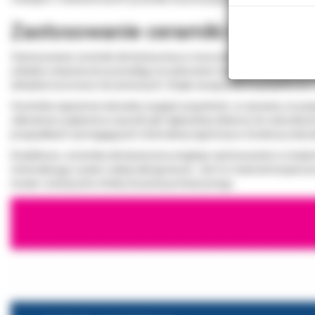
Zastosowanie ceramiki dentysty
Zastosowanie ceramiki dentystycznej w nowoczesnej stomatologii je
unikalne właściwości pozwalają na wykonanie trwałych i estetyczny
wkładów koronowo-korzeniowych. Dzięki swojej biokompatybilności i
Ceramika zapewnia naturalny wygląd uzupełnień, co sprawia, że pacj
odbudowa uzębienia w sposób jak najbardziej zbliżony do naturalnyc
przypadkach wymagających minimalnej ingerencji w strukturę natura
Dodatkowo, ceramika dentystyczna znajduje zastosowanie w implan
minimalizując ryzyko reakcji alergicznych. Jest to materiał bezpiec
trwałe i estetyczne efekty leczenia protetycznego.