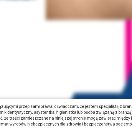
zującymi przepisami prawa, oświadczam, że jestem specjalistą z bra
hnik dentystyczny, asystentka, higienistka lub osoba związaną z branżą)
że treści zamieszczane na niniejszej stronie mogą zawierać między 
emat wyrobów niebezpiecznych dla zdrowia i bezpieczeństwa pacjentó
matologii. Jest wykorzystywana do tworzenia estetycznych i trwałych
otrzeb pacjentów. Sprawdź, jakie ma zastosowanie!