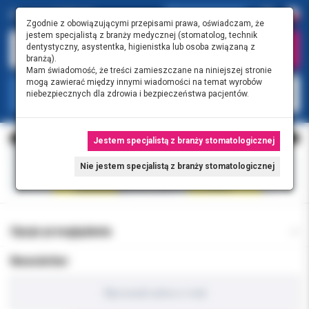
Zgodnie z obowiązującymi przepisami prawa, oświadczam, że
jestem specjalistą z branży medycznej (stomatolog, technik
dentystyczny, asystentka, higienistka lub osoba związaną z
branżą).
Mam świadomość, że treści zamieszczane na niniejszej stronie
mogą zawierać między innymi wiadomości na temat wyrobów
KATEGORIE
niebezpiecznych dla zdrowia i bezpieczeństwa pacjentów.
Jestem specjalistą z branży stomatologicznej
Nie jestem specjalistą z branży stomatologicznej
Opcje przeglądania
Newsletter