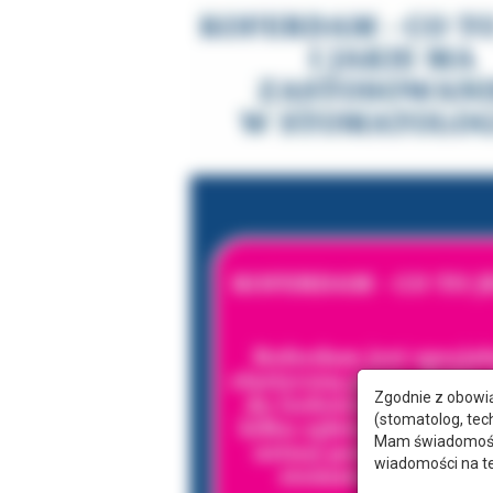
Zgodnie z obowią
(stomatolog, tec
Mam świadomość, 
wiadomości na t