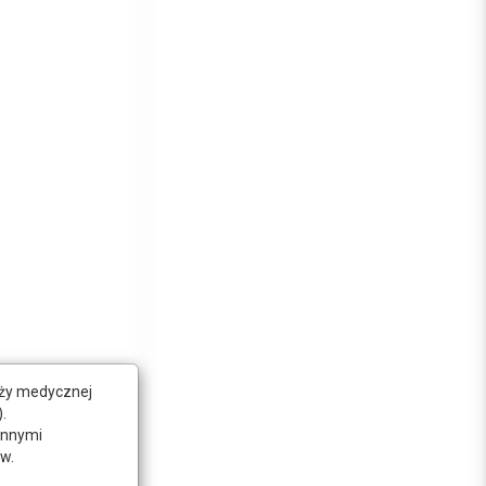
nży medycznej
.
innymi
w.