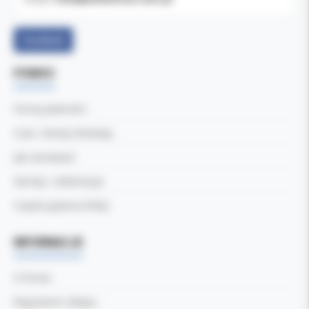
Facebook
POMOC
Formy płatności
Czas i koszty dostawy
Jak zamawiać
Zwroty i reklamacje
Częste pytania (FAQ)
INFORMACJE
O firmie
Regulamin sklepu