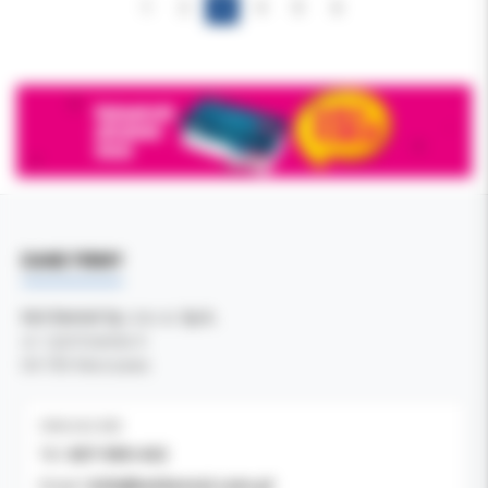
1
2
3
4
5
6
DANE FIRMY
Kol-Dental Sp. z o. o. Sp.k.
ul. Cylichowska 6
04-769 Warszawa
OBSŁUGA B2B
607-900-442
Tel:
b2b@koldental.com.pl
Email: