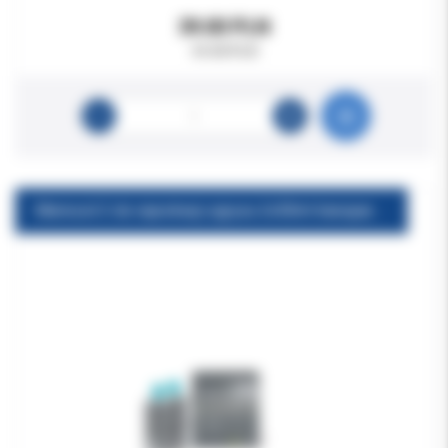
39.00 PLN
44.00 PLN
Memosil 2 do rejestracji zgryzu 2x50ml transparent