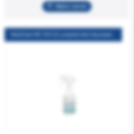
Wybierz wariant
MediClean MC 250 0,5L preparat anty klej preparat do usuwania śladów po naklejkach