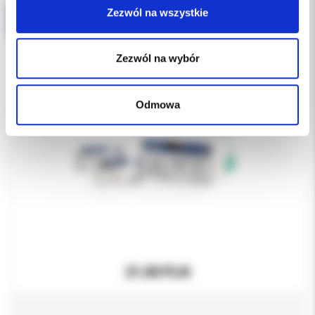
Zezwól na wszystkie
Optilene 6/0 45cm igła 16mm 3/8 koła odwrotnie tnąca (DS16) 1 sztuka C3090211 szew niewchłanialny polipropylenowy niebieski WYPRZEDAŻ NA SZTUKI
Zezwól na wybór
Odmowa
21.00 PLN