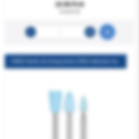
23.90 PLN
29.00 PLN
ORBIS Gumki do kompozytów 5006 niebieski mały płomyk 1 op 50szt (Orbis/Kenda AG)