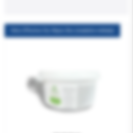
Orbis Effective Dry Wipes Box (wiaderko+wkłady)