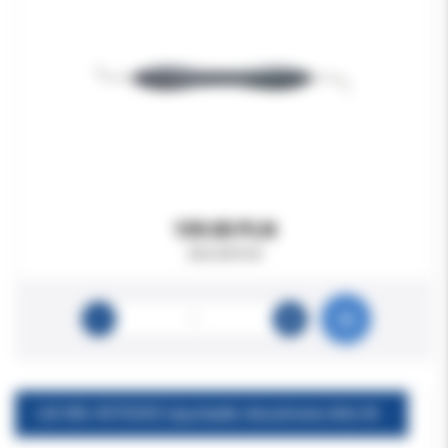
159.00 PLN
292.00 PLN
LM 496-497DDES Upychadło dwustronne Arte Misura do zębów przednich