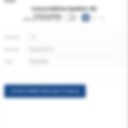
Inne
Lista produktów (wyników:
65
)
Pokazuj warianty
(obecnie niewidoczne)
Na stronie:
Sortuj wg:
Filtruj:
LM 434-438ES Arte Solo Posterior