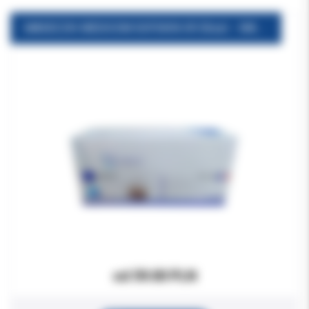
MASECZKI MEDICOM SOFSKIN IIR 50szt. - WARIANTY
od 59.00 PLN