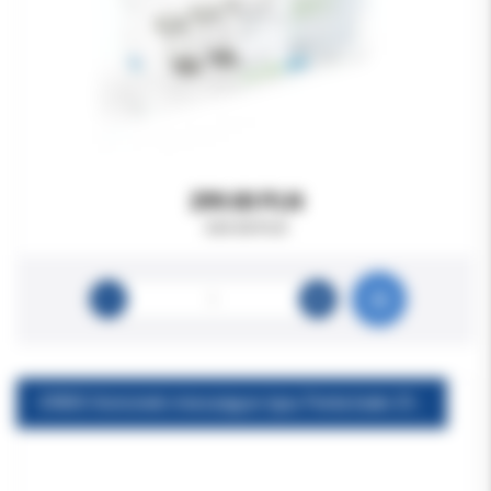
299.00 PLN
369.00 PLN
ORBIS Końcówki mieszające typu Penta białe 25szt./op.