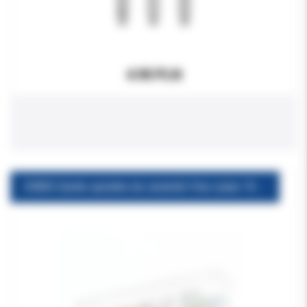
4.90 PLN
ORBIS Gumki spiralne do ceramiki Fine szare 10 szt./op.