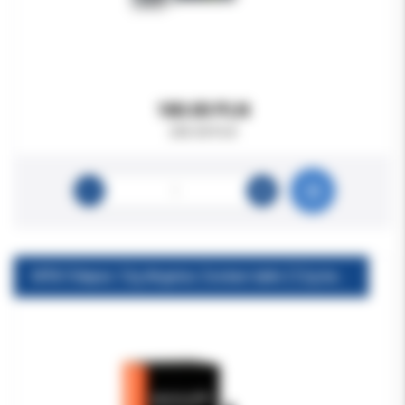
180.00 PLN
205.00 PLN
MTA Fillapex 12g Angelus Zestaw tubki (7,2g bazy + 4,8g katalizatora + podkładka do mieszania) Zestaw do mieszania ręcznego