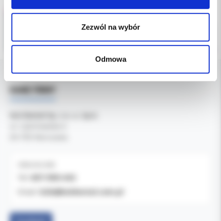
Zezwól na wybór
Odmowa
DANE FIRMY
Kol-Dental Sp. z o. o. Sp.k.
ul. Cylichowska 6
04-769 Warszawa
OBSŁUGA B2B
607-900-442
Tel:
b2b@koldental.com.pl
Email: