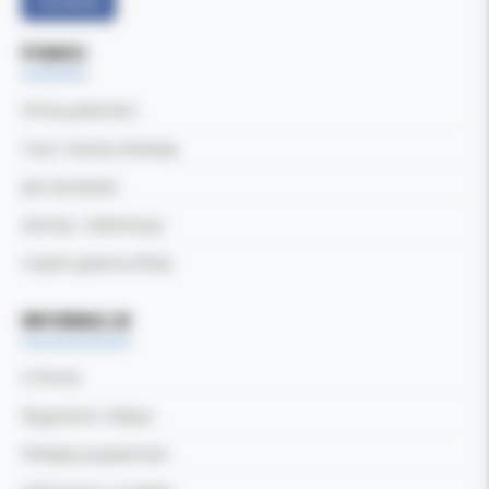
Facebook
POMOC
Formy płatności
Czas i koszty dostawy
Jak zamawiać
Zwroty i reklamacje
Częste pytania (FAQ)
INFORMACJE
O firmie
Regulamin sklepu
Polityka prywatności