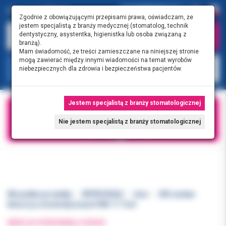
0.00 PLN
0
Zgodnie z obowiązującymi przepisami prawa, oświadczam, że
jestem specjalistą z branży medycznej (stomatolog, technik
dentystyczny, asystentka, higienistka lub osoba związaną z
branżą).
Mam świadomość, że treści zamieszczane na niniejszej stronie
mogą zawierać między innymi wiadomości na temat wyrobów
KATEGORIE
niebezpiecznych dla zdrowia i bezpieczeństwa pacjentów.
Jestem specjalistą z branży stomatologicznej
Nie jestem specjalistą z branży stomatologicznej
Wszystkie produkty
WYPRZEDAŻ
Inne
ORI zestaw
kleszczy ortodontycznych PAK-11 7szt
WRÓĆ DO POPRZEDNIEJ STRONY