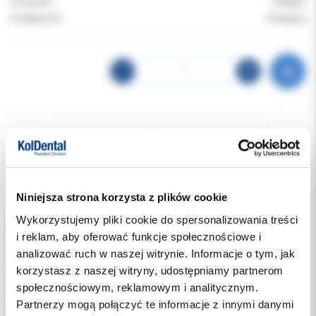
Producent:
ORIMED
Dostępność:
dostępny
Opis
Dodatkowe dokumenty
Niniejsza strona korzysta z plików cookie
Wykorzystujemy pliki cookie do spersonalizowania treści
ORI PAK-11 to starannie dobrany zestaw 7 profesjonalnych
kleszczy ortodontycznych, przeznaczony do kompleksowej
i reklam, aby oferować funkcje społecznościowe i
obsługi procedur w leczeniu ortodontycznym.
analizować ruch w naszej witrynie. Informacje o tym, jak
Zestaw zawiera najczęściej używane modele kleszczy, które
korzystasz z naszej witryny, udostępniamy partnerom
umożliwiają cięcie, zaginanie, formowanie oraz zakładanie i
społecznościowym, reklamowym i analitycznym.
zdejmowanie elementów aparatu ortodontycznego.
Partnerzy mogą połączyć te informacje z innymi danymi
Narzędzia wykonane są z wysokiej jakości stali nierdzewnej