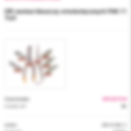
ORI zestaw kleszczy ortodontycznych PAK-11
7szt
Cena brutto:
999.00 PLN
Podatek VAT:
8%
Indeks:
ORI-R-PAK-11