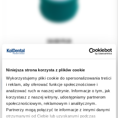
24.00 PLN
Niniejsza strona korzysta z plików cookie
Wykorzystujemy pliki cookie do spersonalizowania treści
Kieliszek szklany Larident 1 szt
i reklam, aby oferować funkcje społecznościowe i
analizować ruch w naszej witrynie. Informacje o tym, jak
korzystasz z naszej witryny, udostępniamy partnerom
społecznościowym, reklamowym i analitycznym.
Partnerzy mogą połączyć te informacje z innymi danymi
otrzymanymi od Ciebie lub uzyskanymi podczas