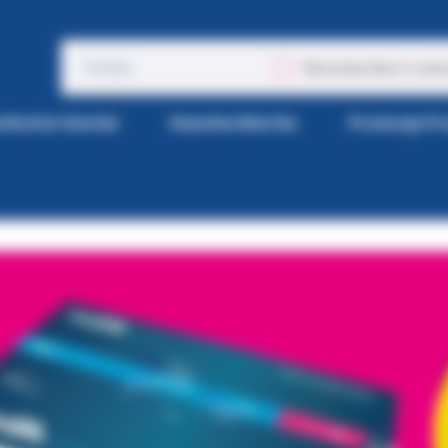
Wyszukaj także w opis
tka Kol-Dental
Gazetka Wiertła
Promocje P