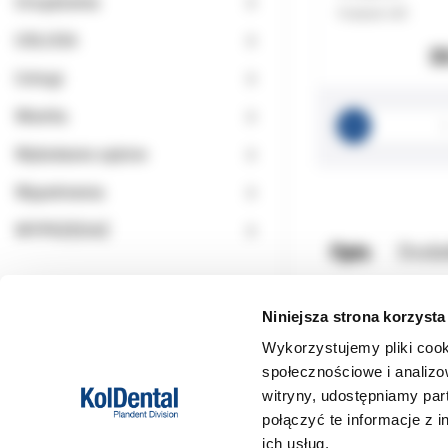
Urządzenia
Podatek VAT:
USŁUGA
3
Usługi
Wiertła
Wybielanie zębów
Wypełnienia
WYPRZEDAŻ
Opis
Doda
Niniejsza strona korzysta
Plastikowy stojak do
Wykorzystujemy pliki cook
opakowanie: stojak 
społecznościowe i analizo
witryny, udostępniamy pa
połączyć te informacje z 
ich usług.