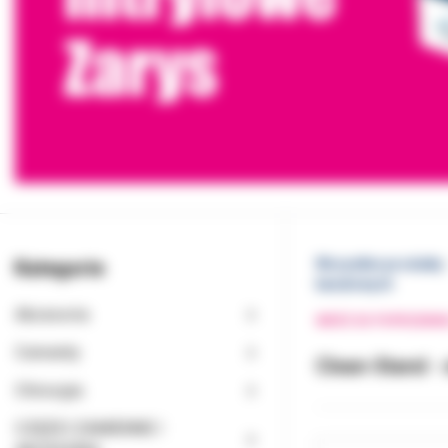
Kategorie
Wszystkie produkty
kanałowych
Akcesoria
WRÓĆ DO POPRZEDNI
Cementy
Clean-Stand - 
Chirurgia
CZĘŚCI ZAMIENNE I