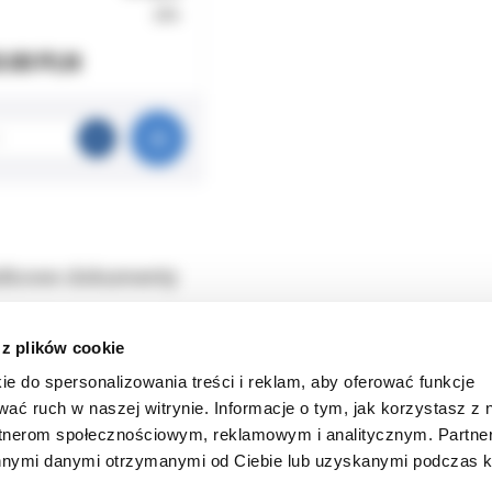
23%
3.00 PLN
tkowe dokumenty
 z plików cookie
 czyszczenia i dezynfekcji narzędzi endodontycznych.
ie do spersonalizowania treści i reklam, aby oferować funkcje
okrągły 50mm, zielony
wać ruch w naszej witrynie. Informacje o tym, jak korzystasz z 
rtnerom społecznościowym, reklamowym i analitycznym. Partn
innymi danymi otrzymanymi od Ciebie lub uzyskanymi podczas k