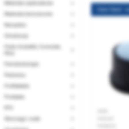
Materiały opatrunkowe
Materiały tymczasowe
Narzędzia
Ortodoncja
Paski, Kształtki, Formówki,
Kliny
Periodontologia
Planmeca
Profilaktyka
Protetyka
RTG
Indeks:
Ślinociągi i ssaki
Producent
Dostępność: