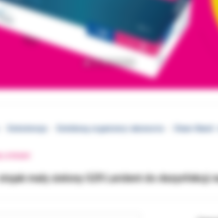
Endodoncja
Endoboxy, organizery i akcesoria
Clean-Stand -
EJ STRONY
stojak mały zielony G29 Larident do dezynfekcji