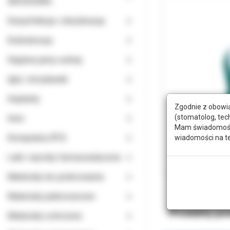
AKCESORIA
Dezynfekcja i sterylizacja
Endodoncja
Higiena jamy ustnej
Igły i strzykawki
Implanty
Zgodnie z obowią
(stomatolog, tec
Inne
Mam świadomość, 
Komputery RTG
wiadomości na t
Leki i wyroby farmaceutyczne
Materiały do polerowania
Materiały jednorazowe
Produkty po
Materiały ochronne