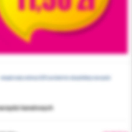
 stojak mały zielony G29 Larident do dezynfekcji narzędzi
 narzędzi kanałowych