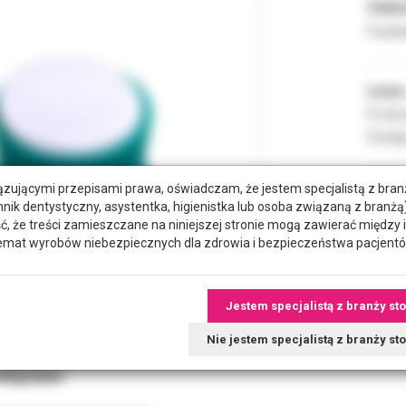
Cena 
Podate
Indeks
Produc
Dostęp
zującymi przepisami prawa, oświadczam, że jestem specjalistą z bra
hnik dentystyczny, asystentka, higienistka lub osoba związaną z branżą)
że treści zamieszczane na niniejszej stronie mogą zawierać między 
emat wyrobów niebezpiecznych dla zdrowia i bezpieczeństwa pacjentó
Jestem specjalistą z branży st
Nie jestem specjalistą z branży s
wiązane