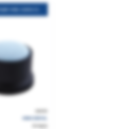
Clean-Stand - stojak mały czarny (okrągły) ORBIS do dezynfekcji narzędzi kanałowych
266930
ORBIS DENTAL
dostępny