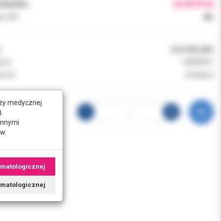
brutto:
24.00 PLN
k VAT:
8%
:
G29 ZIELONY
ent:
LARIDENT
ność:
dostępny
nży medycznej
.
innymi
w.
omatologicznej
tomatologicznej