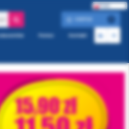
Polski
0.00 PLN
ach
0
roducentów
Pomoc
Kontakt