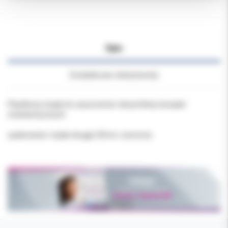
Opis
Dodatkowe dokumenty
Plastikowy stojak do czyszczenia i dezynfekcji narzędzi
endodontycznych.
opakowanie: stojak okrągły 50mm, czerwony