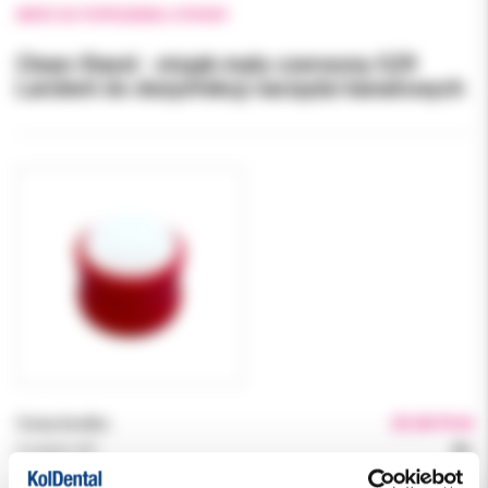
WRÓĆ DO POPRZEDNIEJ STRONY
Clean-Stand - stojak mały czerwony G29
Larident do dezynfekcji narzędzi kanałowych
Cena brutto:
25.00 PLN
Podatek VAT:
8%