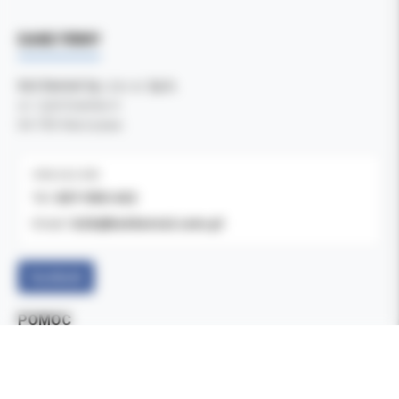
DANE FIRMY
Kol-Dental Sp. z o. o. Sp.k.
ul. Cylichowska 6
04-769 Warszawa
OBSŁUGA B2B
607-900-442
Tel:
b2b@koldental.com.pl
Email:
Facebook
POMOC
Formy płatności
Czas i koszty dostawy