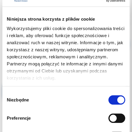
Indeks:
G29 CZERWONY
Producent:
LARIDENT
Niniejsza strona korzysta z plików cookie
Dostępność:
dostępny
Wykorzystujemy pliki cookie do spersonalizowania treści
i reklam, aby oferować funkcje społecznościowe i
analizować ruch w naszej witrynie. Informacje o tym, jak
korzystasz z naszej witryny, udostępniamy partnerom
społecznościowym, reklamowym i analitycznym.
Partnerzy mogą połączyć te informacje z innymi danymi
Produkty powiązane
otrzymanymi od Ciebie lub uzyskanymi podczas
korzystania z ich usług.
Clean-Stand - stojak mały czarny (okrągły) ORBIS do dezynfekcji narzędzi kanałowych
Wybór
Niezbędne
zgody
Preferencje