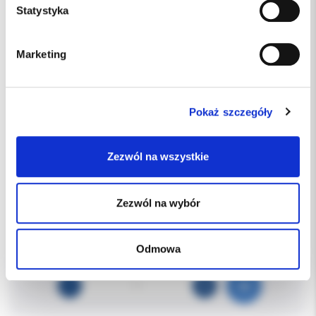
Statystyka
Marketing
Pokaż szczegóły
266930
Indeks:
Zezwól na wszystkie
ORBIS DENTAL
Producent
dostępny
Dostępność:
Zezwól na wybór
23%
Podatek VAT:
33.00 PLN
Odmowa