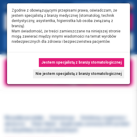
0.00 PLN
0
Zgodnie z obowiązującymi przepisami prawa, oświadczam, że
jestem specjalistą z branży medycznej (stomatolog, technik
dentystyczny, asystentka, higienistka lub osoba związaną z
branżą).
Mam świadomość, że treści zamieszczane na niniejszej stronie
mogą zawierać między innymi wiadomości na temat wyrobów
KATEGORIE
niebezpiecznych dla zdrowia i bezpieczeństwa pacjentów.
Jestem specjalistą z branży stomatologicznej
Nie jestem specjalistą z branży stomatologicznej
Wszystkie produkty
Endodoncja
Endoboxy, organizery i
akcesoria
Clean-Stand - stojak mały czerwony G29 Larident
do dezynfekcji narzędzi kanałowych