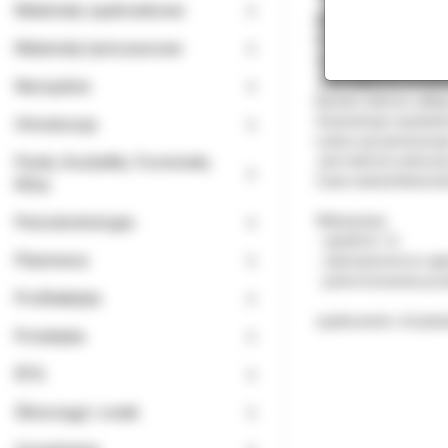
Materiały opatrunkowe
Megafill MH - uniwe
Przeznaczony jest d
Materiały tymczasowe
Zawiera miękkie, dwu
Jest odporny na ści
Narzędzia
Bardzo dobrze odbija
Gwarantuje uzyskani
Ortodoncja
Łatwo się opracowuje 
Paski, Kształtki, Formówki,
Jest dobrze widoczn
Czas naświetlania l
Kliny
Periodontologia
Wskazania:
- ubytki kl. I-V,
Planmeca
- złamania koron zę
- pełne licowanie pr
Profilaktyka
opakowanie: strzyka
Protetyka
RTG
Ślinociągi i ssaki