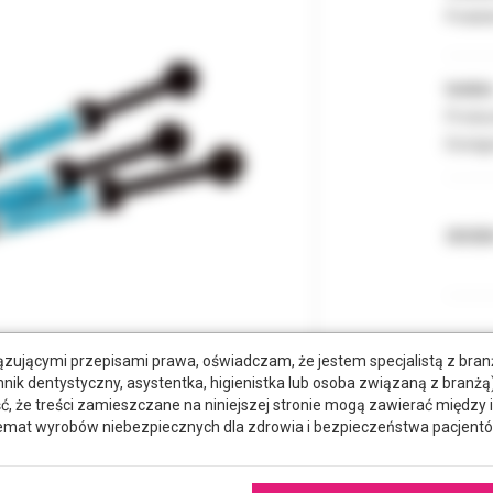
Podate
Indeks
Produc
Dostęp
ODCIE
zującymi przepisami prawa, oświadczam, że jestem specjalistą z bra
hnik dentystyczny, asystentka, higienistka lub osoba związaną z branżą)
że treści zamieszczane na niniejszej stronie mogą zawierać między 
emat wyrobów niebezpiecznych dla zdrowia i bezpieczeństwa pacjentó
tkowe dokumenty