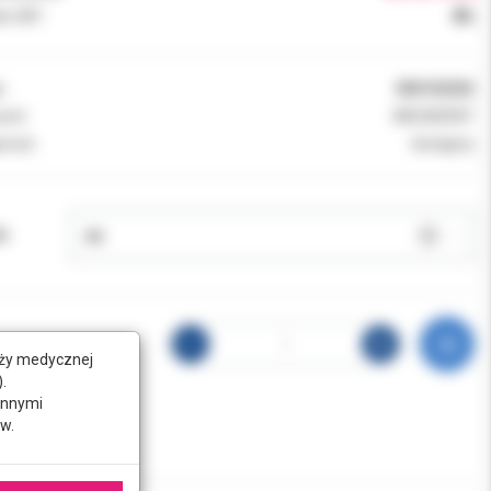
k VAT:
8%
:
000102025
ent:
MEGADENT
ność:
dostępny
Ń:
nży medycznej
.
innymi
w.