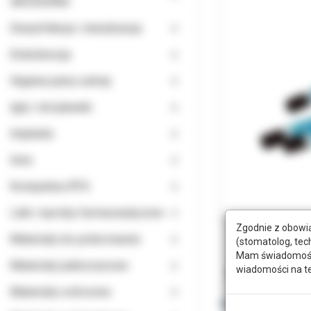
AKCESORIA
Dezynfekcja i sterylizacja
Endodoncja
Higiena jamy ustnej
Igły i strzykawki
Implanty
Inne
Komputery RTG
Leki i wyroby farmaceutyczne
Zgodnie z obowią
Materiały do polerowania
(stomatolog, tec
Mam świadomość, 
Materiały jednorazowe
wiadomości na t
Opis
Doda
Materiały ochronne