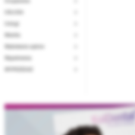
Urządzenia
USŁUGA
Usługi
Wiertła
Wybielanie zębów
Wypełnienia
WYPRZEDAŻ