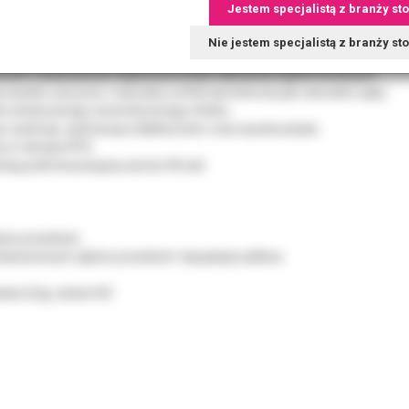
Jestem specjalistą z branży st
rsalny, światłoutwardzalny kompozyt mikrohybrydowy.
o wypełniania ubytków w odcinku przednim i bocznym.
Nie jestem specjalistą z branży s
krotnie silanizowane szkło o twardości 5,5 w skali Mohsa, odpowiadając
eranie i uszkodzenia, zapewnia trwałe odbudowy zębów bocznych.
 światło sztuczne i naturalne (efekt kameleona) jak naturalne zęby.
e estetycznego, kosmetycznego efektu.
i poleruje; zachowuje stabilny kolor oraz wysoki połysk.
y w obrazie RTG.
ampą polimeryzacyjną wynosi 40 sek.
bów przednich,
zebarwionych zębów przednich i hipoplazji szkliwa.
wka 4,5g, odcień A3