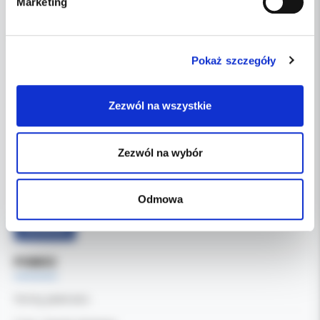
Marketing
DANE FIRMY
Pokaż szczegóły
Kol-Dental Sp. z o. o. Sp.k.
ul. Cylichowska 6
04-769 Warszawa
Zezwól na wszystkie
OBSŁUGA B2B
Zezwól na wybór
607-900-442
Tel:
b2b@koldental.com.pl
Email:
Odmowa
Facebook
POMOC
Formy płatności