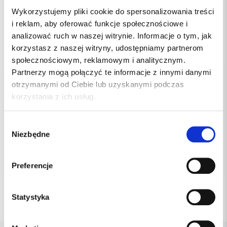
Innowacyjność pozwala nam zająć się
Wykorzystujemy pliki cookie do spersonalizowania treści
kompleksowo Państwa gabinetem, dzięki czemu
i reklam, aby oferować funkcje społecznościowe i
możecie w pełni skupić się na pacjencie.
analizować ruch w naszej witrynie. Informacje o tym, jak
korzystasz z naszej witryny, udostępniamy partnerom
Zapraszamy do współpracy!
społecznościowym, reklamowym i analitycznym.
Partnerzy mogą połączyć te informacje z innymi danymi
otrzymanymi od Ciebie lub uzyskanymi podczas
korzystania z ich usług.
Wybór
Niezbędne
zgody
Preferencje
Statystyka