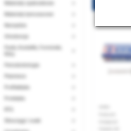
Materiały opatrunkowe
Wytrawiacz 2m
Materiały tymczasowe
Narzędzia
Ortodoncja
Paski, Kształtki, Formówki,
Kliny
Periodontologia
Planmeca
Profilaktyka
Protetyka
Indeks:
RTG
Producent
Ślinociągi i ssaki
Dostępność:
Podatek VAT: