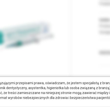
Podate
Indeks
Produc
Dostęp
RODZA
zującymi przepisami prawa, oświadczam, że jestem specjalistą z bra
hnik dentystyczny, asystentka, higienistka lub osoba związaną z branżą)
że treści zamieszczane na niniejszej stronie mogą zawierać między 
wiązane
emat wyrobów niebezpiecznych dla zdrowia i bezpieczeństwa pacjentó