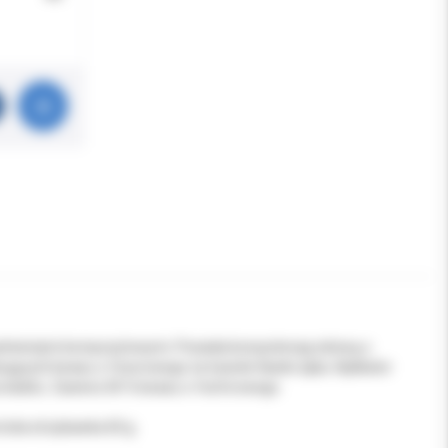
ełnieniami kompozytowymi. Posiada konsystencję żelową o
ujących kwasu o-fosorowego na twarde tkanki zęba. Aplikator
produktu. Zawiera 36 % kwasu o-fosforowego.
ciła strzykawka 60 g.