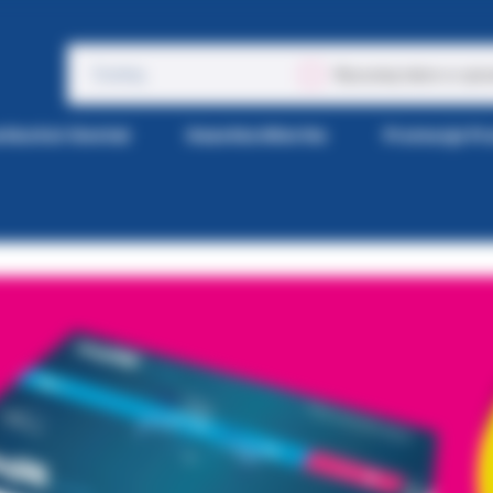
Wyszukaj także w opis
tka Kol-Dental
Gazetka Wiertła
Promocje P