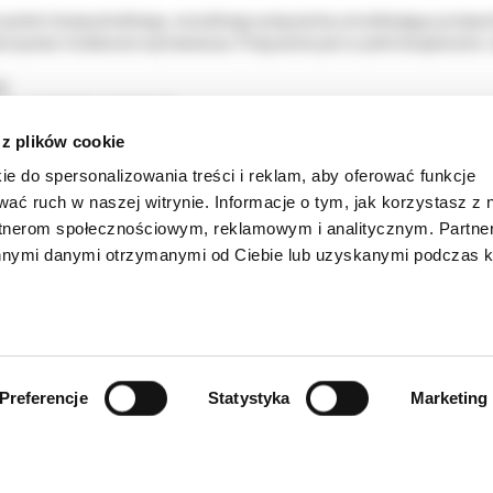
system bezpośredniego, szczelnego połączenia umożliwiający przepom
rzystać możliwości wytrawiacza. Połączenie jest w pełni bezpieczne i
y:
mo- i światłutwardzalnych
ych
 z plików cookie
 stałej i tymczasowej
ie do spersonalizowania treści i reklam, aby oferować funkcje
paratach stałych
ierzchni metalowych, kompozytowych i akrylowych prac protetyczny
wać ruch w naszej witrynie. Informacje o tym, jak korzystasz z 
rtnerom społecznościowym, reklamowym i analitycznym. Partn
innymi danymi otrzymanymi od Ciebie lub uzyskanymi podczas k
Preferencje
Statystyka
Marketing