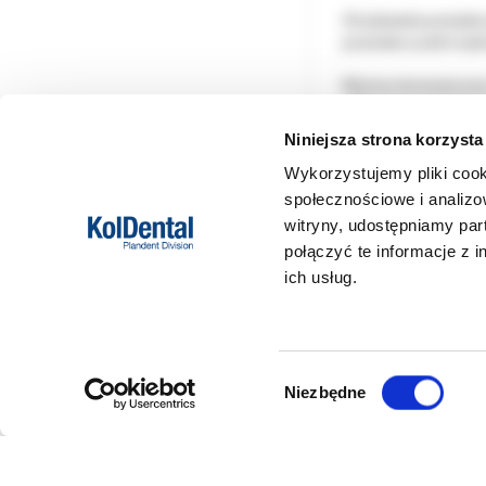
Strzykawka posiada 
pozwala w pełni wyko
Można stosować prz
• Wypełnieniach che
• Lakach szczelinow
Niniejsza strona korzysta
• Stabilizacji zębów:
Wykorzystujemy pliki cook
• Ortodontycznych a
• Przygotowaniu pow
społecznościowe i analizo
witryny, udostępniamy pa
połączyć te informacje z 
ich usług.
Wybór
Niezbędne
zgody