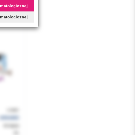
6g)
omatologicznej
tomatologicznej
2-0001
CERKAMED
dostępny
8%