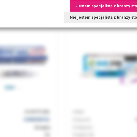
l CHEMIDENTAL
Wytrawiacze Blue etch 2ml (2,
Jestem specjalistą z branży st
Nie jestem specjalistą z branży s
CH WYTR 2ML
Indeks:
CHEMIDENTAL
Producent
dostępny
Dostępność:
8%
Podatek VAT: