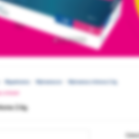
Wypełnienia
Wytrawiacze
Wytrawiacz Arkona 2.6g.
EJ STRONY
kona 2.6g.
Cena 