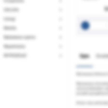
Urządzenia
5
USŁUGA
Usługi
Wiertła
Wybielanie zębów
Wypełnienia
Opis
Doda
WYPRZEDAŻ
Wytrawiacz Arkona 2
Wytrawiacz stomatol
ciemnoniebieskim za
posiada specjalisty
W tym roku obchodzim