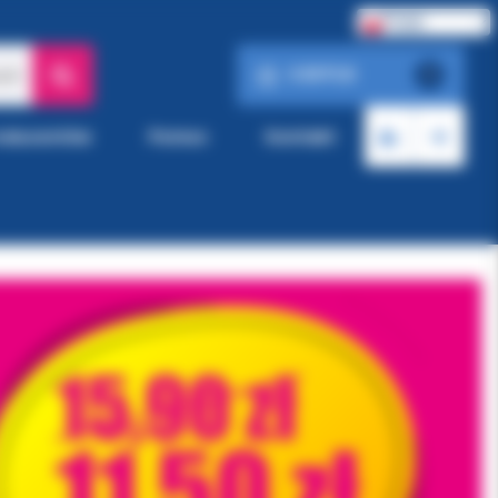
Polski
0.00 PLN
ach
0
roducentów
Pomoc
Kontakt