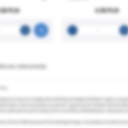
.50 PLN
6.90 PLN
tkowe dokumenty
.6 g.
ogiczny służy do zwiększania ahdezji pomiędzy tkankami zęba a uzup
barwieniu, która pozwala na znaczne ograniczenie działań demineraliz
cznie zakrzywioną końcówkę, która umożliwia dokładniejsze nałożenie 
y 25 lecie Wytrawiacza Stomatologicznego z tej okazji na rynek powró