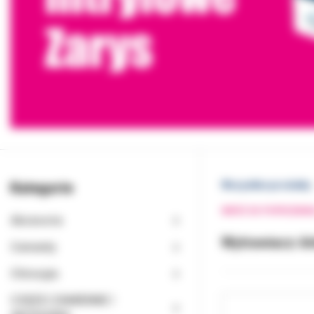
Kategorie
Wszystkie produkty
WRÓĆ DO POPRZEDNI
Akcesoria
Wytrawiacz Ar
Cementy
Chirurgia
CZĘŚCI ZAMIENNE I