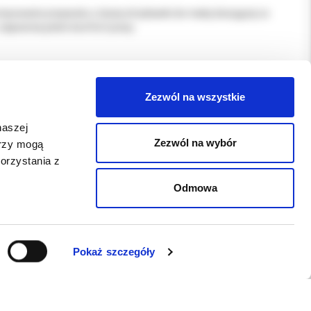
powanie preparatu z dużej strzykawki do małej dozującej co
 zapewnia pełen komfort pracy.
Zezwól na wszystkie
ch przed użyciem cementów podwójnego wiązania
naszej
Zezwól na wybór
erzy mogą
orzystania z
Odmowa
Pokaż szczegóły