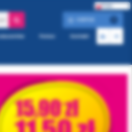
Polski
0.00 PLN
ach
0
roducentów
Pomoc
Kontakt