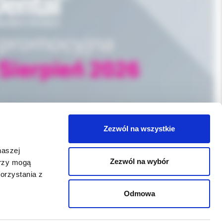
Zezwól na wszystkie
naszej
Zezwól na wybór
erzy mogą
orzystania z
WSPARCIE
Odmowa
Jeśli zauważyli Państwo problem z
funkcjonowaniem serwisu: