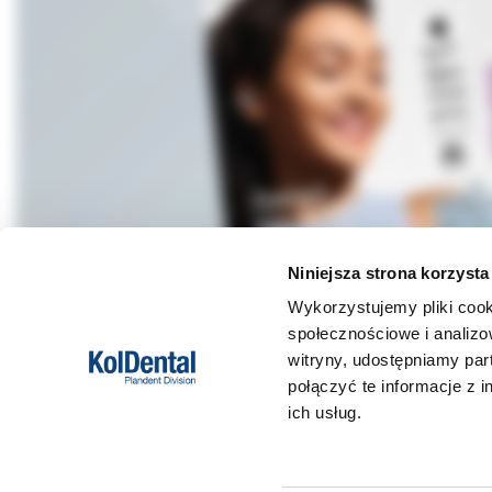
Niniejsza strona korzysta
Wykorzystujemy pliki cook
społecznościowe i analizo
witryny, udostępniamy pa
połączyć te informacje z 
DANE FIRMY
POMOC
ich usług.
Kol-Dental Sp. z o. o. Sp.k.
Formy płat
ul. Cylichowska 6