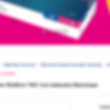
Materiały ochronne
Obłożenia sterylne (serwety i fartuchy)
S
EJ STRONY
lne 90x80cm TMS 1szt niebieskie Matodrape
Cena 