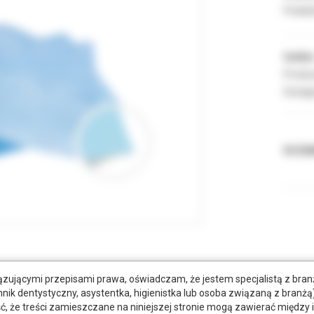
Podate
Indeks
Produc
Dostęp
ROZMI
tkowe dokumenty
zującymi przepisami prawa, oświadczam, że jestem specjalistą z bra
hnik dentystyczny, asystentka, higienistka lub osoba związaną z branżą)
że treści zamieszczane na niniejszej stronie mogą zawierać między 