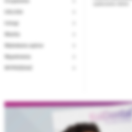
Urządzenia
opakowanie: blister
USŁUGA
Usługi
Wiertła
Wybielanie zębów
Wypełnienia
WYPRZEDAŻ