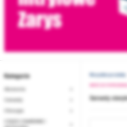
Kategorie
Wszystkie produkty
WRÓĆ DO POPRZEDNI
Akcesoria
Serwety stery
Cementy
Chirurgia
CZĘŚCI ZAMIENNE I