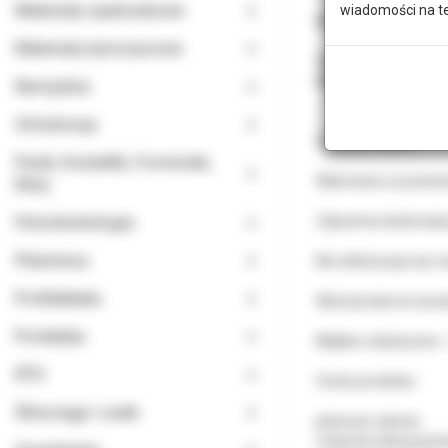
Materiały opatrunkowe
wiadomości na t
MATODRAPE Serweta
Materiały tymczasowe
Serweta jałowa z wł
MATODRAPE zapobiega
Narzędzia
Ortodoncja
Cechy produktu:
Paski, Kształtki, Formówki,
Wykonana z przewiewn
Kliny
Periodontologia
Zapewnia doskonałą 
Planmeca
Nie elektryzuje się i
Profilaktyka
Wytrzymała na zryw
Protetyka
Miękka i elastyczna 
RTG
Cechy produktu:
Ślinociągi i ssaki
jałowość: jałowa
materiał: jednowar