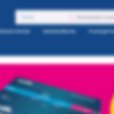
Wyszukaj także w opis
tka Kol-Dental
Gazetka Wiertła
Promocje P