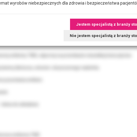
emat wyrobów niebezpiecznych dla zdrowia i bezpieczeństwa pacjentó
 z włókniny TMS jałowa
ókniny TMS przeznaczona jest do ogólnego stosowania przy zabiegach
Jestem specjalistą z branży st
ją powstawaniu zakażeń szpitalnych i zapewniają 100% bezpieczeństw
Nie jestem specjalistą z branży s
ej włókniny TMS, odpornej na przenikanie niewielkiej ilości płynów.
barierę dla kurzu, włosów i złuszczonego naskórka.
 nie pozostawia włókien.
anie.
– łatwa do układania.
stwowa włóknina TMS