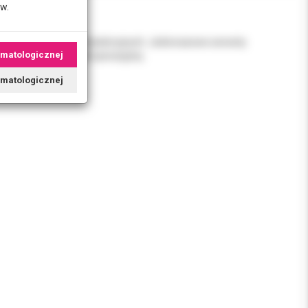
w.
 chirurgicznych i ambulatoryjnych. Jednorazowe serwety
omatologicznej
o i higienę na sali operacyjnej.
tomatologicznej