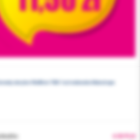
erwety sterylne 90x80cm TMS 1szt niebieskie Matodrape
brutto:
4.50 PLN