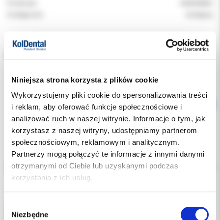
Producent:
CERKAMED
Dostępność:
dostępny
KOLOR:
Niniejsza strona korzysta z plików cookie
Wykorzystujemy pliki cookie do spersonalizowania treści
i reklam, aby oferować funkcje społecznościowe i
analizować ruch w naszej witrynie. Informacje o tym, jak
korzystasz z naszej witryny, udostępniamy partnerom
społecznościowym, reklamowym i analitycznym.
Opis
Partnerzy mogą połączyć te informacje z innymi danymi
otrzymanymi od Ciebie lub uzyskanymi podczas
korzystania z ich usług.
Dodatkowe dokumenty
Wybór
Ochronne folie do osłony twarzy.
Niezbędne
zgody
Wyposażone w klamerki do bezpośredniego zamocowania na