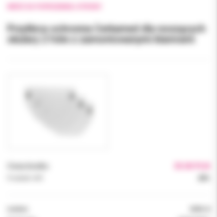
WRÓĆ DO POPRZEDNIEJ STRONY
Przyłbica ochronna Cerkamed dla noszących
okulary 2 folie z zamontowanymi klamrami
Cena brutto:
35.00 PLN
Podatek VAT:
23%
Indeks:
0090-8