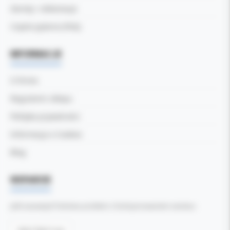
Zwroty i reklamacje
Częste pytania (FAQ)
INFORMACJE
O firmie
Regulamin sklepu
Polityka prywatności
Informacja o Cookies
Blog
WSPARCIE
Jeśli zauważyli Państwo problem z funkcjonowaniem serwisu: