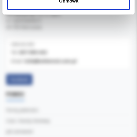
Odmowa
Kol-Dental Sp. z o. o. Sp.k.
ul. Cylichowska 6
04-769 Warszawa
OBSŁUGA B2B
607-900-442
Tel:
b2b@koldental.com.pl
Email:
Facebook
POMOC
Formy płatności
Czas i koszty dostawy
Jak zamawiać