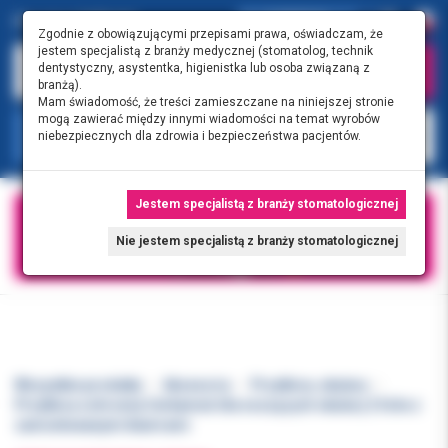
0.00 PLN
0
Zgodnie z obowiązującymi przepisami prawa, oświadczam, że
jestem specjalistą z branży medycznej (stomatolog, technik
dentystyczny, asystentka, higienistka lub osoba związaną z
branżą).
Mam świadomość, że treści zamieszczane na niniejszej stronie
mogą zawierać między innymi wiadomości na temat wyrobów
KATEGORIE
niebezpiecznych dla zdrowia i bezpieczeństwa pacjentów.
Jestem specjalistą z branży stomatologicznej
Nie jestem specjalistą z branży stomatologicznej
Wszystkie produkty
Akcesoria
Przyłbice, okulary
Przyłbica ochronna Cerkamed dla noszących okulary 2 folie z
zamontowanymi klamrami