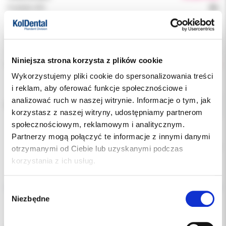
Podatek VAT:
8%
Indeks:
1216-CB
Producent:
DYNAFLEX
Niniejsza strona korzysta z plików cookie
Dostępność:
niedostępny
Wykorzystujemy pliki cookie do spersonalizowania treści
i reklam, aby oferować funkcje społecznościowe i
analizować ruch w naszej witrynie. Informacje o tym, jak
KOLOR:
korzystasz z naszej witryny, udostępniamy partnerom
społecznościowym, reklamowym i analitycznym.
Partnerzy mogą połączyć te informacje z innymi danymi
Chwilowo brak
otrzymanymi od Ciebie lub uzyskanymi podczas
korzystania z ich usług.
Opis
Wybór
Niezbędne
zgody
Dodatkowe dokumenty