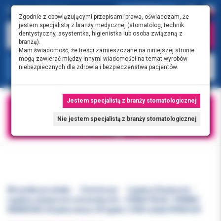
0.00 PLN
0
Zgodnie z obowiązującymi przepisami prawa, oświadczam, że
jestem specjalistą z branży medycznej (stomatolog, technik
dentystyczny, asystentka, higienistka lub osoba związaną z
branżą).
Mam świadomość, że treści zamieszczane na niniejszej stronie
mogą zawierać między innymi wiadomości na temat wyrobów
KATEGORIE
niebezpiecznych dla zdrowia i bezpieczeństwa pacjentów.
Jestem specjalistą z branży stomatologicznej
Nie jestem specjalistą z branży stomatologicznej
Wszystkie produkty
Ortodoncja
Ligatury Elastyczne
Ligatury elastyczne ortodontyczne - COBALT BLUE / CIEMNO
NIEBIESKIE 20 pałeczek po 50 ligatur (1000 sztuk) DYNAFLEX