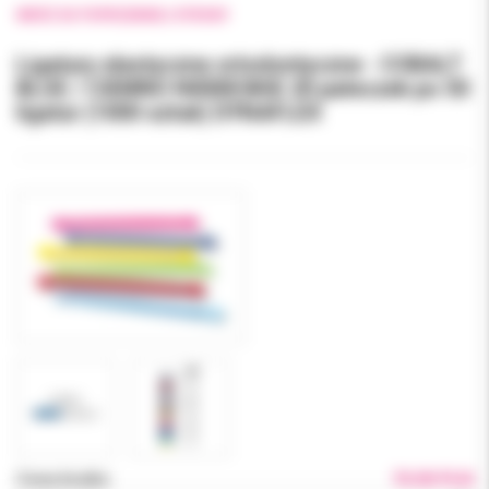
WRÓĆ DO POPRZEDNIEJ STRONY
Ligatury elastyczne ortodontyczne - COBALT
BLUE / CIEMNO NIEBIESKIE 20 pałeczek po 50
ligatur (1000 sztuk) DYNAFLEX
Cena brutto:
74.00 PLN