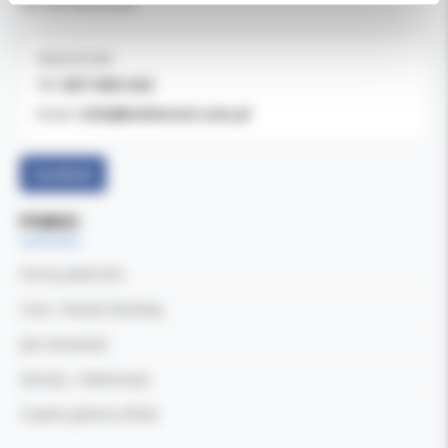
04-769 Warszawa
OBSŁUGA B2B
607-900-442
Tel:
b2b@koldental.com.pl
Email:
Facebook
POMOC
Formy płatności
Czas i koszty dostawy
Jak zamawiać
Zwroty i reklamacje
Częste pytania (FAQ)