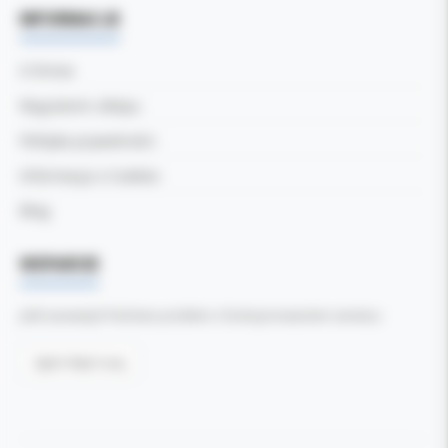
INFORMACJE
O firmie
Regulamin sklepu
Polityka prywatności
Informacja o Cookies
Blog
WSPARCIE
Jeśli zauważyli Państwo problem z funkcjonowaniem serwisu:
Zgłoś błąd tutaj