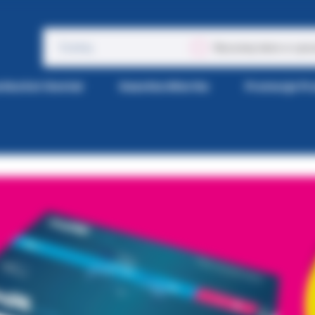
Wyszukaj także w opis
tka Kol-Dental
Gazetka Wiertła
Promocje P