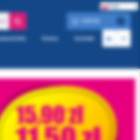
Polski
0.00 PLN
ach
0
roducentów
Pomoc
Kontakt