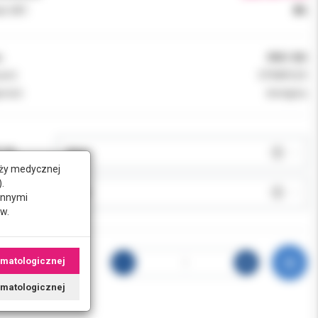
k VAT:
8%
:
0961-BU
ent:
DYNAFLEX
ność:
dostępny
JA:
nży medycznej
.
J:
innymi
w.
omatologicznej
tomatologicznej