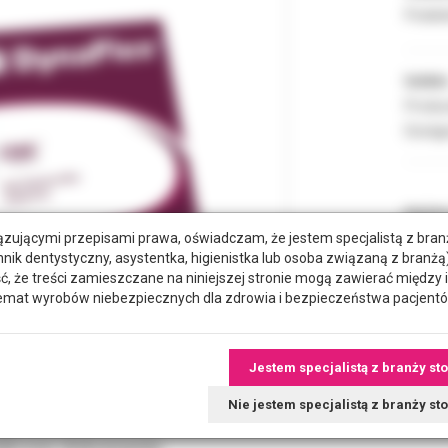
Podate
Indeks
Produc
Dostęp
POZYC
zującymi przepisami prawa, oświadczam, że jestem specjalistą z bra
hnik dentystyczny, asystentka, higienistka lub osoba związaną z branżą)
RODZA
że treści zamieszczane na niniejszej stronie mogą zawierać między 
emat wyrobów niebezpiecznych dla zdrowia i bezpieczeństwa pacjentó
Jestem specjalistą z branży st
Nie jestem specjalistą z branży s