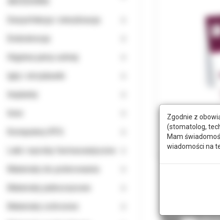
AKCESORIA
Dezynfekcja i sterylizacja
Endodoncja
Higiena jamy ustnej
Igły i strzykawki
Implanty
Inne
Zgodnie z obowią
(stomatolog, tec
Komputery RTG
Mam świadomość, 
wiadomości na t
Leki i wyroby farmaceutyczne
Materiały do polerowania
Materiały jednorazowe
Materiały ochronne