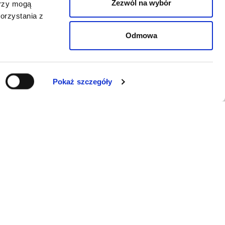
Zezwól na wybór
erzy mogą
orzystania z
Odmowa
Pokaż szczegóły
WSPARCIE
Jeśli zauważyli Państwo problem z
funkcjonowaniem serwisu: