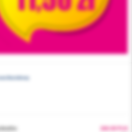
owe Bezniklowy
brutto:
260.00 PLN