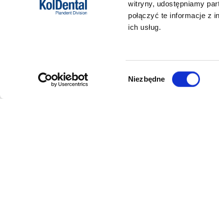
witryny, udostępniamy pa
połączyć te informacje z 
ich usług.
Wybór
Niezbędne
zgody
DANE FIRMY
POMOC
Kol-Dental Sp. z o. o. Sp.k.
Formy płat
ul. Cylichowska 6