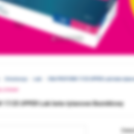
Ortodoncja
Łuki
CNA PROFORM 17/25 UPPER Łuki beta-tytan
EJ STRONY
17/25 UPPER Łuki beta-tytanowe Bezniklowy
Cena 