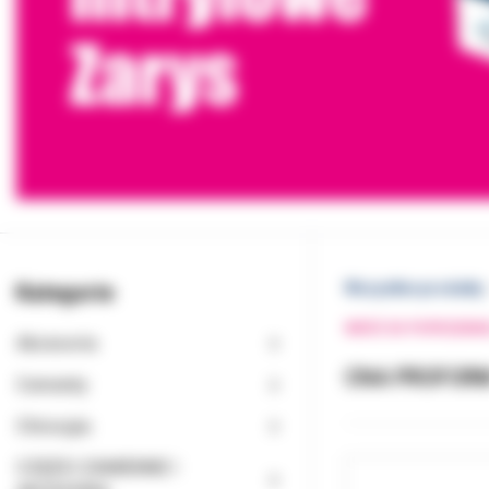
Kategorie
Wszystkie produkty
WRÓĆ DO POPRZEDNI
Akcesoria
CNA PROFORM 
Cementy
Chirurgia
CZĘŚCI ZAMIENNE I