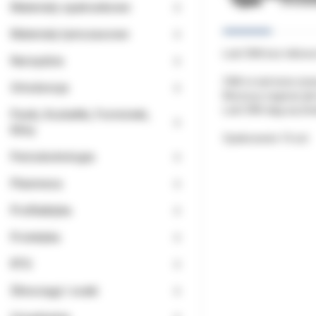
Opis
Doda
Materiały opatrunkowe
Materiały tymczasowe
Łuki CNA bez niklow
Narzędzia
CNA to łuki beta-tyta
Ortodoncja
Można je zaginać jak
Łuki CNA dają się do
Paski, Kształtki, Formówki,
Kliny
Opakowanie 10 szt.
Periodontologia
Planmeca
Profilaktyka
Protetyka
RTG
Ślinociągi i ssaki