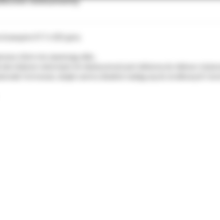
tkowe dokumenty
e krawężne 017 x 025 góra.
nowe, które nie zawierają niklu.
 łuki stalowe natomiast ich elastyczność jest zbliżona do niklowo-tytan
skonale formować, dzięki czemu idealnie nadają się do środkowych i ko