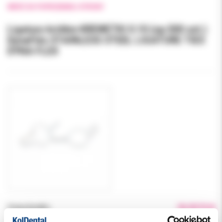
WRÓĆ DO POPRZEDNIEJ STRONY
Ligatury krótkie KREWETKI 0.10 (op.500 szt.)
DynaFlex STAINLESS STEEL LIGATURE TIES
DYNA FLEX
Cena brutto:
96.00 PLN
Podatek VAT:
8%