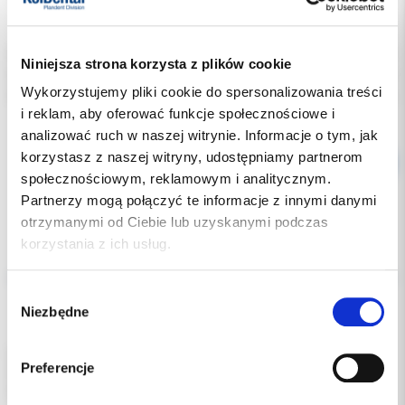
Indeks:
0975-001
Niniejsza strona korzysta z plików cookie
Producent:
DYNAFLEX
Wykorzystujemy pliki cookie do spersonalizowania treści
Dostępność:
dostępny
i reklam, aby oferować funkcje społecznościowe i
analizować ruch w naszej witrynie. Informacje o tym, jak
korzystasz z naszej witryny, udostępniamy partnerom
społecznościowym, reklamowym i analitycznym.
Partnerzy mogą połączyć te informacje z innymi danymi
otrzymanymi od Ciebie lub uzyskanymi podczas
korzystania z ich usług.
Opis
Wybór
Dodatkowe dokumenty
Niezbędne
zgody
Ligatury-krewetki krótkie ze stali nierdzewnej 010.
Preferencje
Skrócone końce umożliwiają szybkie umieszczanie na zamkach.
Opakowanie 500 szt.