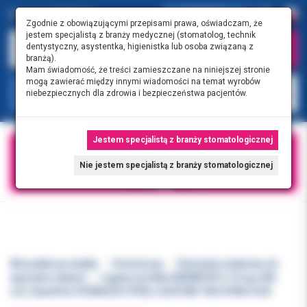
0.00 PLN
0
Zgodnie z obowiązującymi przepisami prawa, oświadczam, że
jestem specjalistą z branży medycznej (stomatolog, technik
dentystyczny, asystentka, higienistka lub osoba związaną z
branżą).
Mam świadomość, że treści zamieszczane na niniejszej stronie
mogą zawierać między innymi wiadomości na temat wyrobów
KATEGORIE
niebezpiecznych dla zdrowia i bezpieczeństwa pacjentów.
Jestem specjalistą z branży stomatologicznej
Nie jestem specjalistą z branży stomatologicznej
Wszystkie produkty
Ortodoncja
Elementy metalowe do
aparatów stałych
Ligatury krótkie KREWETKI 0.10 (op.500
szt.) DynaFlex STAINLESS STEEL LIGATURE TIES DYNA FLEX