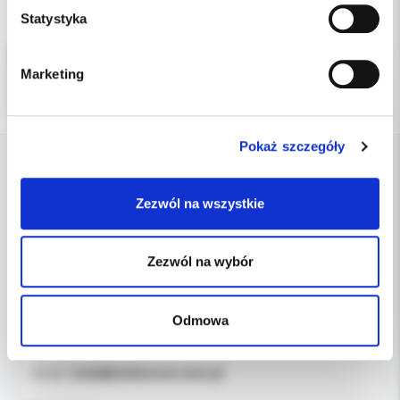
Statystyka
Marketing
Pokaż szczegóły
DANE FIRMY
Zezwól na wszystkie
Kol-Dental Sp. z o. o. Sp.k.
ul. Cylichowska 6
Zezwól na wybór
04-769 Warszawa
Odmowa
OBSŁUGA B2B
607-900-442
Tel:
b2b@koldental.com.pl
Email: