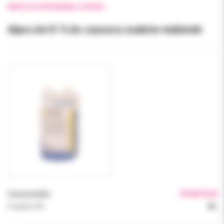
WRÓĆ DO POPRZEDNIEJ STRONY
AlproJet-D 1l.do czyszcz.ssaków niebieski
Cena brutto:
79.00 PLN
Podatek VAT:
8%