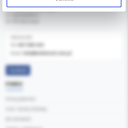
Kol-Dental Sp. z o. o. Sp.k.
ul. Cylichowska 6
04-769 Warszawa
OBSŁUGA B2B
607-900-442
Tel:
b2b@koldental.com.pl
Email:
Facebook
POMOC
Formy płatności
Czas i koszty dostawy
Jak zamawiać