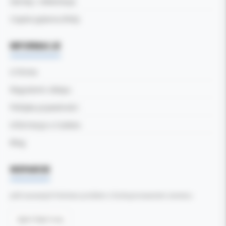
Zwroty i reklamacje
Częste pytania (FAQ)
INFORMACJE
O firmie
Regulamin sklepu
Polityka prywatności
Informacja o Cookies
Blog
WSPARCIE
Jeśli zauważyli Państwo problem z funkcjonowaniem serwisu:
Zgłoś błąd tutaj