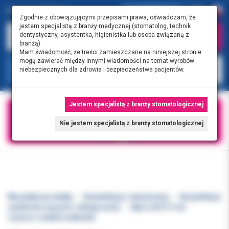
0.00 PLN
0
Zgodnie z obowiązującymi przepisami prawa, oświadczam, że
jestem specjalistą z branży medycznej (stomatolog, technik
dentystyczny, asystentka, higienistka lub osoba związaną z
branżą).
Mam świadomość, że treści zamieszczane na niniejszej stronie
mogą zawierać między innymi wiadomości na temat wyrobów
KATEGORIE
niebezpiecznych dla zdrowia i bezpieczeństwa pacjentów.
Jestem specjalistą z branży stomatologicznej
Nie jestem specjalistą z branży stomatologicznej
Wszystkie produkty
Dezynfekcja i sterylizacja
Dezynfekcja
systemów ssących i obiegu wody
AlproJet-D 1l.do
czyszcz.ssaków niebieski