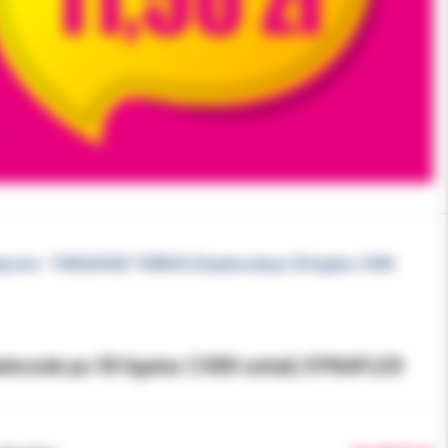
tyczne - TURQUOISE/ TURKUS 20 pałeczek po 50 ligatur (1000
łeczek po 50 ligatur (1000 sztuk) DYNAFLEX