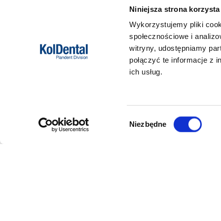
Niniejsza strona korzysta
Wykorzystujemy pliki cook
społecznościowe i analizo
witryny, udostępniamy pa
połączyć te informacje z 
ich usług.
Wybór
Niezbędne
zgody
DANE FIRMY
POMOC
Kol-Dental Sp. z o. o. Sp.k.
Formy płat
ul. Cylichowska 6