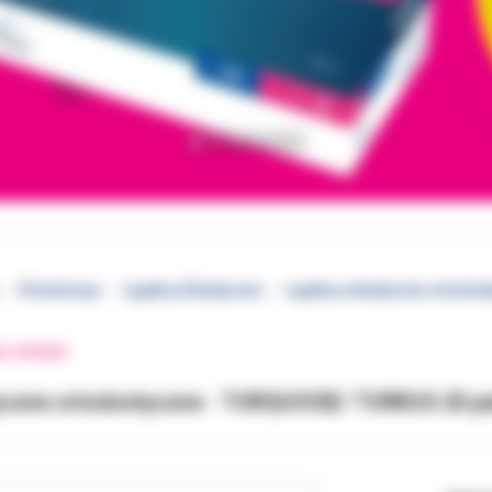
Ortodoncja
Ligatury Elastyczne
Ligatury elastyczne ortodon
EJ STRONY
tyczne ortodontyczne - TURQUOISE/ TURKUS 20 pa