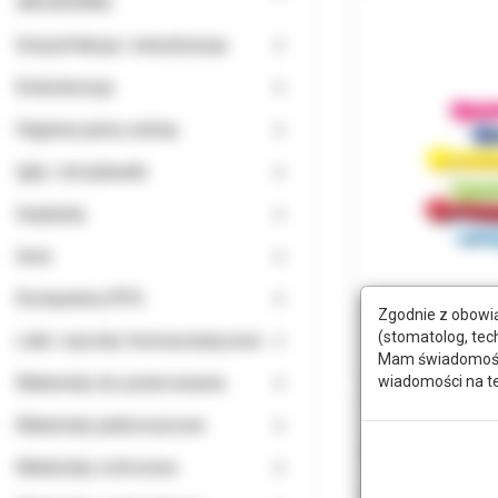
AKCESORIA
Dezynfekcja i sterylizacja
Endodoncja
Higiena jamy ustnej
Igły i strzykawki
Implanty
Inne
Komputery RTG
Zgodnie z obowią
(stomatolog, tec
Leki i wyroby farmaceutyczne
Mam świadomość, 
wiadomości na t
Materiały do polerowania
Materiały jednorazowe
Materiały ochronne