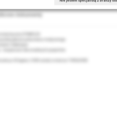
Nie jestem specjalistą z branży s
tkowe dokumenty
 ortodontyczne DYNAFLEX
sokiej jakości poliuretanu medycznego.
anie i blaknięcie.
u - bezpieczne dla wrażliwych pacjentów.
czek po 50 ligatur (1000 sztuk) w kolorze TURQUOISE