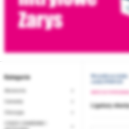
Kategorie
Wszystkie produkty
sztuk) DYNAFLEX
Akcesoria
WRÓĆ DO POPRZEDNI
Cementy
Ligatury elas
Chirurgia
CZĘŚCI ZAMIENNE I