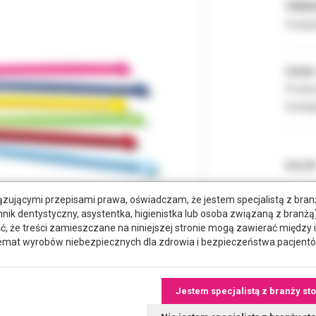
Cena 
Podate
Indeks
Produc
Dostęp
KOLOR
zującymi przepisami prawa, oświadczam, że jestem specjalistą z bra
hnik dentystyczny, asystentka, higienistka lub osoba związaną z branżą)
że treści zamieszczane na niniejszej stronie mogą zawierać między 
emat wyrobów niebezpiecznych dla zdrowia i bezpieczeństwa pacjentó
Jestem specjalistą z branży st