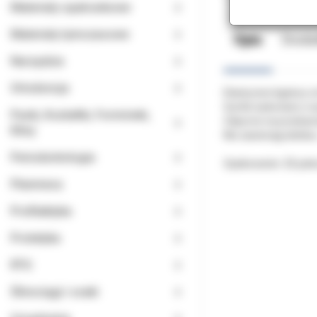
Materiały opatrunkowe
Materiały tymczasowe
Opis
Doda
Narzędzia
Ortodoncja
Elastyczne ligatury
Gumki wykonane z wy
Paski, Kształtki, Formówki,
Odporne na przebarwi
Kliny
Nie zawierają lateks
Periodontologia
Opakowanie: 20 pałe
Planmeca
Profilaktyka
Protetyka
RTG
Ślinociągi i ssaki