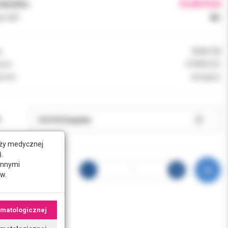
brutto:
74.00 PLN
k VAT:
8%
:
1216-TQ
ent:
DYNAFLEX
ność:
dostępny
:
nży medycznej
.
innymi
w.
omatologicznej