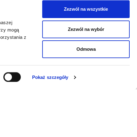
Zezwól na wszystkie
naszej
Zezwól na wybór
erzy mogą
orzystania z
Odmowa
Pokaż szczegóły
WSPARCIE
Jeśli zauważyli Państwo problem z
funkcjonowaniem serwisu: