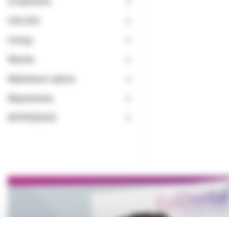
Urządzenia
USŁUGA
Usługi
Wiertła
Wybielanie zębów
Wypełnienia
WYPRZEDAŻ