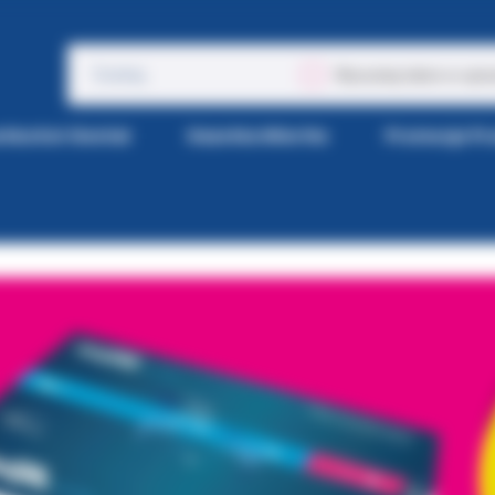
Wyszukaj także w opis
tka Kol-Dental
Gazetka Wiertła
Promocje P