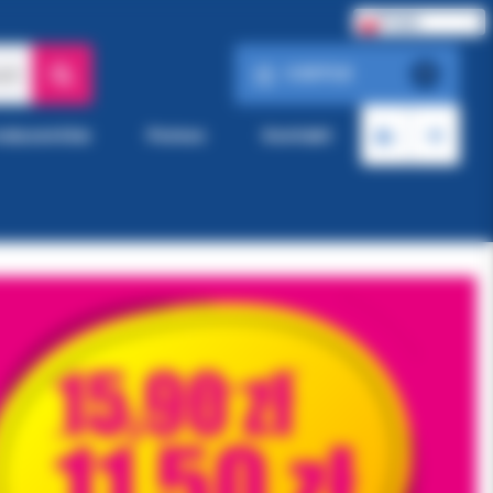
Polski
0.00 PLN
ach
0
roducentów
Pomoc
Kontakt