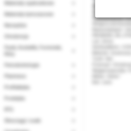
Materiały opatrunkowe
3M™ Clarity™ Advance
Zamki orotodontyczn
Materiały tymczasowe
SlotSizeImperial : 0.0
Wstępna warstwa kle
Narzędzia
Nazwa kategorii : Za
PACKAGED_AS_STERI
Ortodoncja
Łuk : Górna
Paski, Kształtki, Formówki,
SlotSizeMetric : 0.
Material : Ceramiczn
Kliny
Tooth : Kieł
Periodontologia
Przemysł : Ortodonc
Wygląd wspornika : 
Planmeca
Marka : Clarity™
Bok : Lewo
Profilaktyka
Protetyka
RTG
Ślinociągi i ssaki