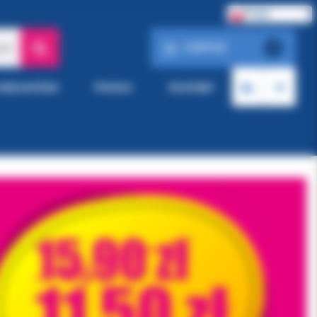
Polski
0.00 PLN
ach
0
roducentów
Pomoc
Kontakt