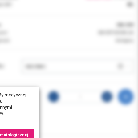
k VAT:
8%
:
006-309
ent:
3M ORTODONCJA
ność:
dostępny
J:
nży medycznej
.
innymi
w.
omatologicznej