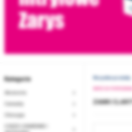
Kategorie
Wszystkie produkty
WRÓĆ DO POPRZEDNI
Akcesoria
ZAMKI CLARI
Cementy
Chirurgia
CZĘŚCI ZAMIENNE I