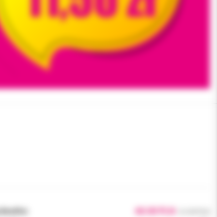
brutto:
60.00 PLN
61.00 PLN