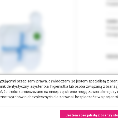
Podate
Indeks
Produc
Dostęp
RODZA
zującymi przepisami prawa, oświadczam, że jestem specjalistą z bra
hnik dentystyczny, asystentka, higienistka lub osoba związaną z branżą)
że treści zamieszczane na niniejszej stronie mogą zawierać między 
emat wyrobów niebezpiecznych dla zdrowia i bezpieczeństwa pacjentó
tkowe dokumenty
Jestem specjalistą z branży st