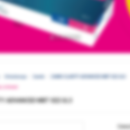
Ortodoncja
Zamki
ZAMKI CLARITY ADVANCED MBT 022 UL3
EJ STRONY
TY ADVANCED MBT 022 UL3
Cena 