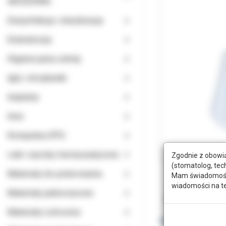
AKCESORIA
Dezynfekcja i sterylizacja
Endodoncja
Higiena jamy ustnej
Igły i strzykawki
Implanty
Inne
Komputery RTG
Leki i wyroby farmaceutyczne
Zgodnie z obowią
(stomatolog, tec
Materiały do polerowania
Mam świadomość, 
wiadomości na t
Materiały jednorazowe
Opis
Doda
Materiały ochronne