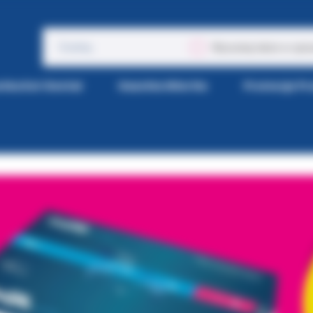
Wyszukaj także w opis
tka Kol-Dental
Gazetka Wiertła
Promocje P