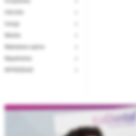
Urządzenia
USŁUGA
Usługi
Wiertła
Wybielanie zębów
Wypełnienia
WYPRZEDAŻ