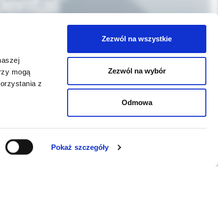
Zezwól na wszystkie
naszej
Zezwól na wybór
erzy mogą
orzystania z
Odmowa
Pokaż szczegóły
WSPARCIE
Jeśli zauważyli Państwo problem z
funkcjonowaniem serwisu: