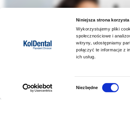
Niniejsza strona korzysta
Wykorzystujemy pliki cook
społecznościowe i analizo
witryny, udostępniamy pa
połączyć te informacje z 
ich usług.
Wybór
Niezbędne
zgody
DANE FIRMY
POMOC
Kol-Dental Sp. z o. o. Sp.k.
Formy płat
ul. Cylichowska 6