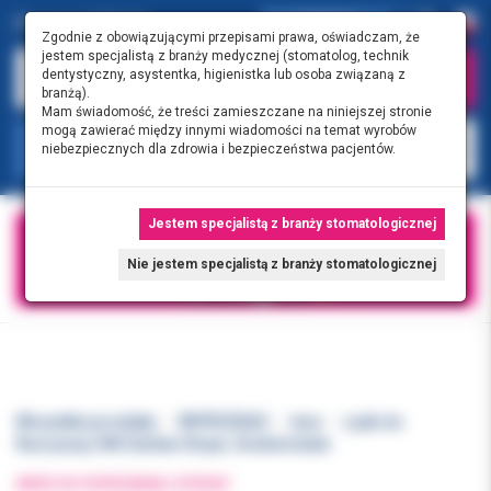
0.00 PLN
0
Zgodnie z obowiązującymi przepisami prawa, oświadczam, że
jestem specjalistą z branży medycznej (stomatolog, technik
dentystyczny, asystentka, higienistka lub osoba związaną z
branżą).
Mam świadomość, że treści zamieszczane na niniejszej stronie
mogą zawierać między innymi wiadomości na temat wyrobów
KATEGORIE
niebezpiecznych dla zdrowia i bezpieczeństwa pacjentów.
Jestem specjalistą z branży stomatologicznej
Nie jestem specjalistą z branży stomatologicznej
Wszystkie produkty
WYPRZEDAŻ
Inne
Łyżki do
fluoryzacji #M Clarben 50 par; Średnie białe
WRÓĆ DO POPRZEDNIEJ STRONY