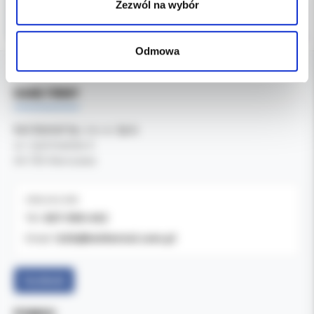
Zezwól na wybór
Odmowa
DANE FIRMY
Kol-Dental Sp. z o. o. Sp.k.
ul. Cylichowska 6
04-769 Warszawa
OBSŁUGA B2B
607-900-442
Tel:
b2b@koldental.com.pl
Email:
Facebook