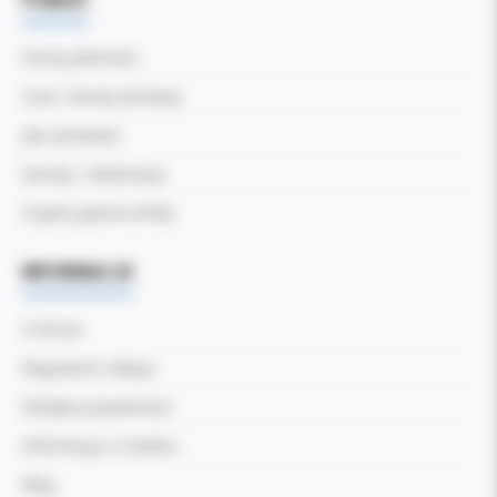
POMOC
Formy płatności
Czas i koszty dostawy
Jak zamawiać
Zwroty i reklamacje
Częste pytania (FAQ)
INFORMACJE
O firmie
Regulamin sklepu
Polityka prywatności
Informacja o Cookies
Blog