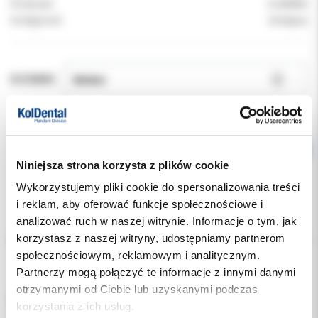
Producent:
CLARBEN
Dostępność:
dostępny
ROZMIAR:
Niniejsza strona korzysta z plików cookie
Wykorzystujemy pliki cookie do spersonalizowania treści
i reklam, aby oferować funkcje społecznościowe i
Opis
analizować ruch w naszej witrynie. Informacje o tym, jak
korzystasz z naszej witryny, udostępniamy partnerom
społecznościowym, reklamowym i analitycznym.
Dodatkowe dokumenty
Partnerzy mogą połączyć te informacje z innymi danymi
otrzymanymi od Ciebie lub uzyskanymi podczas
Wyprofilowane ścianki zewnętrzne ograniczają przelewanie i
korzystania z ich usług.
zapobiegają przyjmowaniu fluoru.