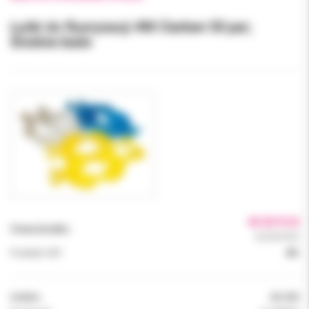
Łyżki do fluoryzacji #M Clarben 50 par;
Średnie białe
40.00 PLN
Cena brutto:
52.00 PLN
Podatek VAT:
8%
Indeks:
06-025