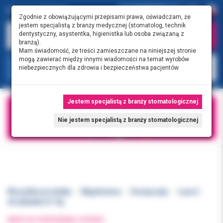
0.00 PLN
0
Zgodnie z obowiązującymi przepisami prawa, oświadczam, że
jestem specjalistą z branży medycznej (stomatolog, technik
dentystyczny, asystentka, higienistka lub osoba związaną z
branżą).
Mam świadomość, że treści zamieszczane na niniejszej stronie
mogą zawierać między innymi wiadomości na temat wyrobów
KATEGORIE
niebezpiecznych dla zdrowia i bezpieczeństwa pacjentów.
Jestem specjalistą z branży stomatologicznej
Nie jestem specjalistą z branży stomatologicznej
Wszystkie produkty
Wypełnienia
Kompozyty
Luna 2
strzykawka A1 4g
WRÓĆ DO POPRZEDNIEJ STRONY