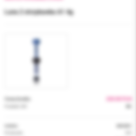
Luna 2 strzykawka A1 4g
Cena brutto:
220.00 PLN
Podatek VAT:
8%
Indeks:
8452001
Producent:
SDI