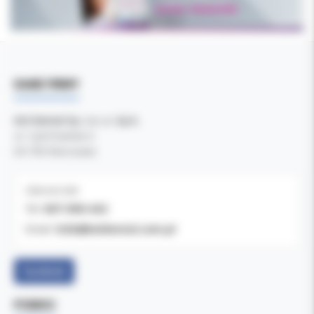
DANE FIRMY
Kol-Dental Sp. z o. o. Sp.k.
ul. Cylichowska 6
04-769 Warszawa
OBSŁUGA B2B
607-900-442
Tel:
b2b@koldental.com.pl
Email:
Facebook
POMOC