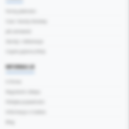
Formy płatności
Czas i koszty dostawy
Jak zamawiać
Zwroty i reklamacje
Częste pytania (FAQ)
INFORMACJE
O firmie
Regulamin sklepu
Polityka prywatności
Informacja o Cookies
Blog