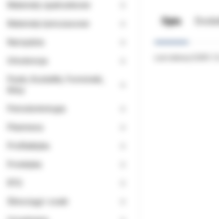
Materiały opatrunkowe
Opis
Doda
Materiały tymczasowe
Narzędzia
Łuk stalowy EURO 12
Ortodoncja
Paski, Kształtki, Formówki,
Kliny
Periodontologia
Planmeca
Profilaktyka
Protetyka
RTG
Ślinociągi i ssaki