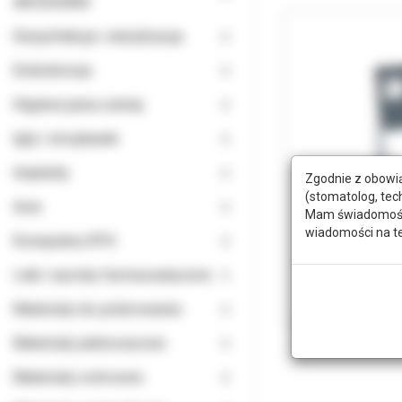
AKCESORIA
Dezynfekcja i sterylizacja
Endodoncja
Higiena jamy ustnej
Igły i strzykawki
Implanty
Zgodnie z obowią
(stomatolog, tec
Inne
Mam świadomość, 
wiadomości na t
Komputery RTG
Leki i wyroby farmaceutyczne
Materiały do polerowania
Materiały jednorazowe
Materiały ochronne