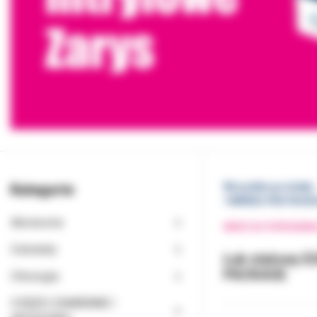
Kategorie
Wszystkie produkty
10WIRES PER PACK
Akcesoria
WRÓĆ DO POPRZEDNI
Cementy
Łuk stalowy 
PACKAGE
Chirurgia
CZĘŚCI ZAMIENNE I