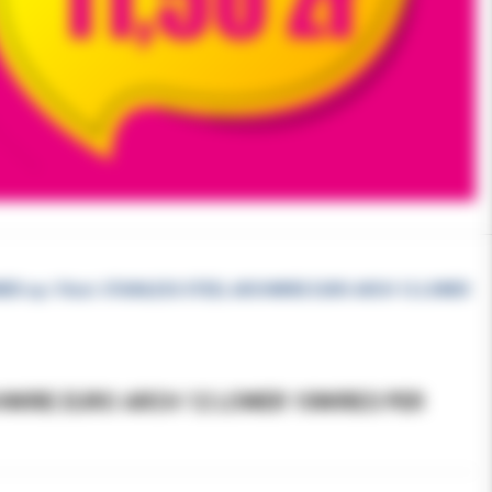
OWER op./10szt. STAINLESS STEEL ARCHWIRE EURO ARCH 12 LOWER
CHWIRE EURO ARCH 12 LOWER 10WIRES PER