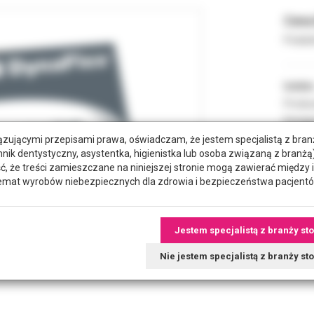
Cena 
Podate
Indeks
Produc
Dostęp
zującymi przepisami prawa, oświadczam, że jestem specjalistą z bra
hnik dentystyczny, asystentka, higienistka lub osoba związaną z branżą)
że treści zamieszczane na niniejszej stronie mogą zawierać między 
POZYC
emat wyrobów niebezpiecznych dla zdrowia i bezpieczeństwa pacjentó
RODZA
Jestem specjalistą z branży st
Nie jestem specjalistą z branży s