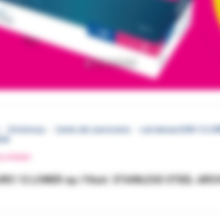
Ortodoncja
Zamki, łuki i pierścienie
Łuk stalowy EURO 12 L
AGE
EJ STRONY
EURO 12 LOWER op./10szt. STAINLESS STEEL AR