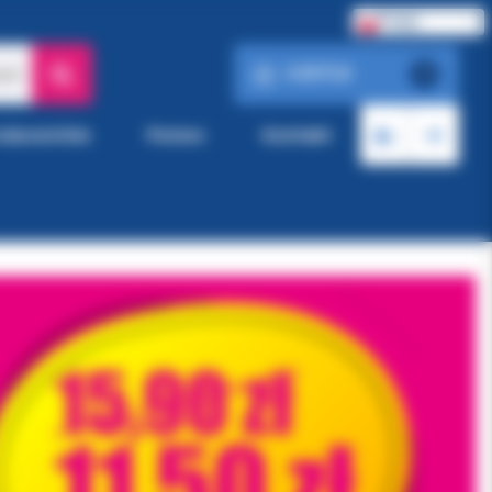
Polski
0.00 PLN
ach
0
roducentów
Pomoc
Kontakt