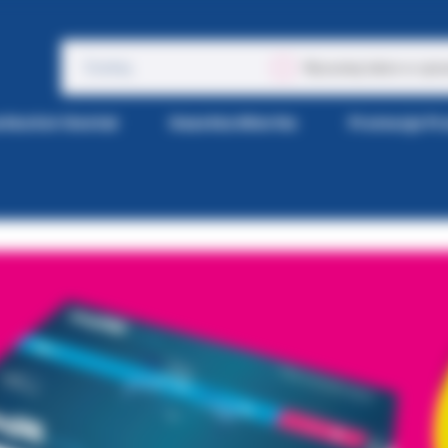
Wyszukaj także w opis
tka Kol-Dental
Gazetka Wiertła
Promocje P