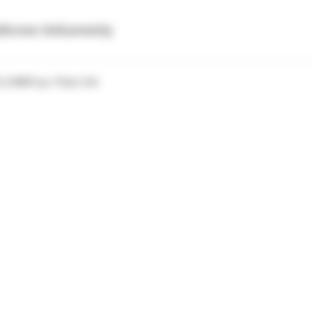
tkowe dokumenty
 LOWER op./10szt. Dół