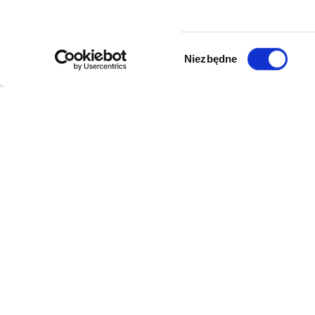
Wybór
Niezbędne
zgody
DANE FIRMY
POMOC
Kol-Dental Sp. z o. o. Sp.k.
Formy płat
ul. Cylichowska 6