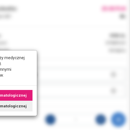
brutto:
25.00 PLN
k VAT:
8%
:
0908-AL
ent:
DYNAFLEX
ność:
dostępny
nży medycznej
.
innymi
JA:
w.
J:
omatologicznej
tomatologicznej