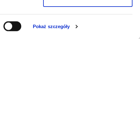
Pokaż szczegóły
WSPARCIE
Jeśli zauważyli Państwo problem z
funkcjonowaniem serwisu: