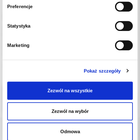
Preferencje
Łuki CNA bez niklowe okrągłe 016 dół.
Statystyka
CNA to łuki beta-tytanowe, które nie zawierają niklu.
Można je zaginać jak łuki stalowe natomiast ich elastyczność jest
zbliżona do niklowo-tytanowych.
Marketing
Łuki CNA dają się doskonale formować, dzięki czemu idealnie
nadają się do środkowych i końcowych faz leczenia.
Opakowanie 10 szt.
Pokaż szczegóły
Zezwól na wszystkie
Zezwól na wybór
Odmowa
DANE FIRMY