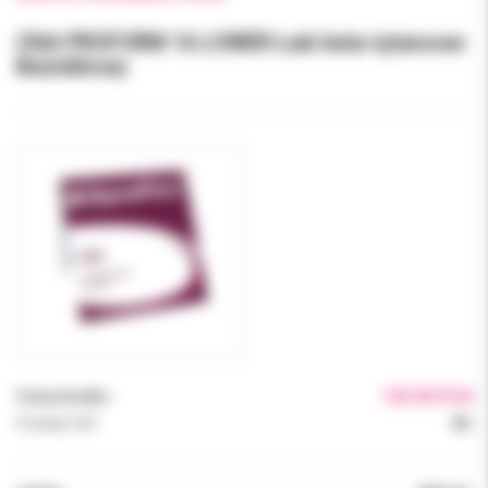
CNA PROFORM 16 LOWER Łuki beta-tytanowe
Bezniklowy
Cena brutto:
125.00 PLN
Podatek VAT:
8%