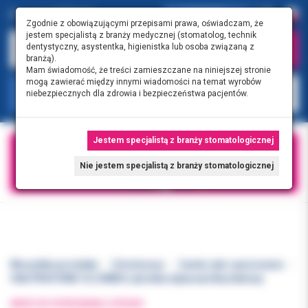
0.00 PLN
0
Zgodnie z obowiązującymi przepisami prawa, oświadczam, że
jestem specjalistą z branży medycznej (stomatolog, technik
dentystyczny, asystentka, higienistka lub osoba związaną z
branżą).
Mam świadomość, że treści zamieszczane na niniejszej stronie
mogą zawierać między innymi wiadomości na temat wyrobów
KATEGORIE
niebezpiecznych dla zdrowia i bezpieczeństwa pacjentów.
Jestem specjalistą z branży stomatologicznej
Nie jestem specjalistą z branży stomatologicznej
Wszystkie produkty
Ortodoncja
Zamki, łuki i pierścienie
CNA PROFORM 16 LOWER Łuki beta-tytanowe Bezniklowy
WRÓĆ DO POPRZEDNIEJ STRONY