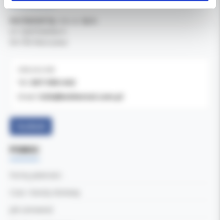
Kol-Dental Sp. z o. o. Sp.k.
ul. Cylichowska 6
04-769 Warszawa
OBSŁUGA B2B
607-900-442
Tel:
b2b@koldental.com.pl
Email:
Facebook
POMOC
Formy płatności
Czas i koszty dostawy
Jak zamawiać