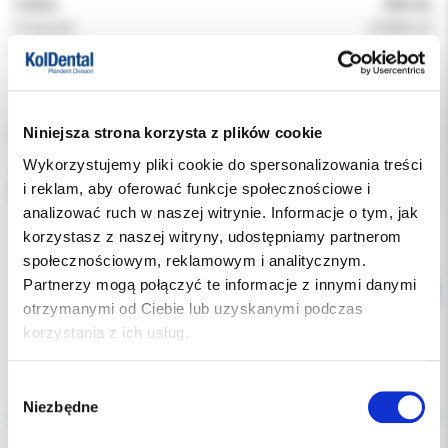
Indeks:
0963-BL
Producent:
DYNAFLEX
Dostępność:
dostępny
Niniejsza strona korzysta z plików cookie
POZYCJA:
Wykorzystujemy pliki cookie do spersonalizowania treści
i reklam, aby oferować funkcje społecznościowe i
RODZAJ:
analizować ruch w naszej witrynie. Informacje o tym, jak
korzystasz z naszej witryny, udostępniamy partnerom
społecznościowym, reklamowym i analitycznym.
Partnerzy mogą połączyć te informacje z innymi danymi
otrzymanymi od Ciebie lub uzyskanymi podczas
korzystania z ich usług.
Wybór
Opis
Niezbędne
zgody
Dodatkowe dokumenty