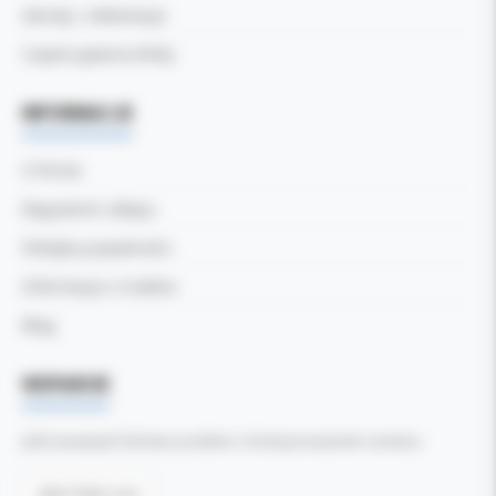
Zwroty i reklamacje
Częste pytania (FAQ)
INFORMACJE
O firmie
Regulamin sklepu
Polityka prywatności
Informacja o Cookies
Blog
WSPARCIE
Jeśli zauważyli Państwo problem z funkcjonowaniem serwisu:
Zgłoś błąd tutaj