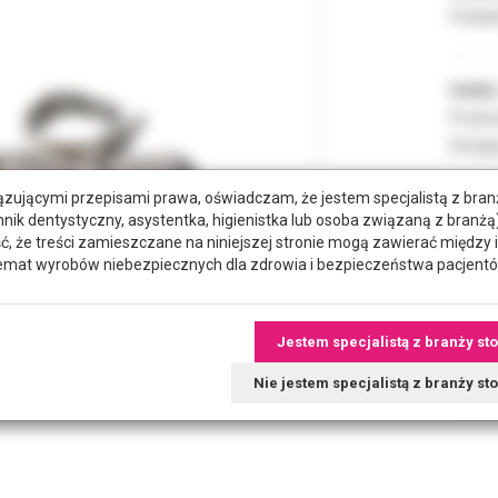
Podate
Indeks
Produc
Dostęp
zującymi przepisami prawa, oświadczam, że jestem specjalistą z bra
hnik dentystyczny, asystentka, higienistka lub osoba związaną z branżą)
ROZMI
że treści zamieszczane na niniejszej stronie mogą zawierać między 
emat wyrobów niebezpiecznych dla zdrowia i bezpieczeństwa pacjentó
POZYC
Jestem specjalistą z branży st
RODZA
Nie jestem specjalistą z branży s