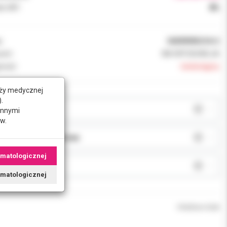
k VAT:
8%
:
068989MU34+2
ent:
3M ORTODONCJA
ność:
niedostępny
nży medycznej
.
AR:
innymi
w.
JA:
omatologicznej
J:
tomatologicznej
Chwilowo brak