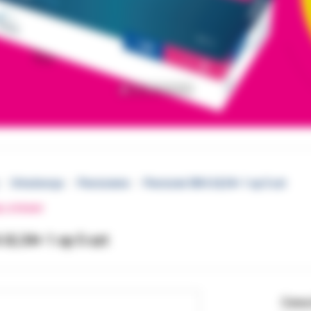
Ortodoncja
Pierścienie
Pierścień 3M 6 UL34+ 1 op 5 szt
EJ STRONY
 UL34+ 1 op 5 szt
Cena 