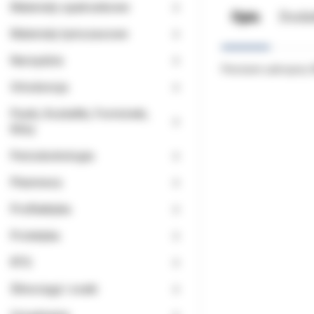
Materiały opatrunkowe
Opis
Doda
Materiały tymczasowe
Narzędzia
Pierścień uzbrojony
Ortodoncja
Paski, Kształtki, Formówki,
Kliny
Periodontologia
Planmeca
Profilaktyka
Protetyka
RTG
Ślinociągi i ssaki