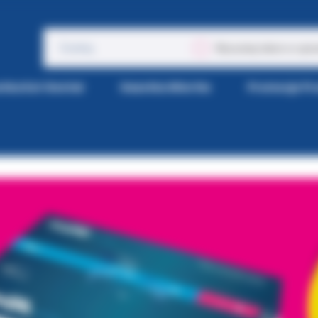
Wyszukaj także w opis
tka Kol-Dental
Gazetka Wiertła
Promocje P