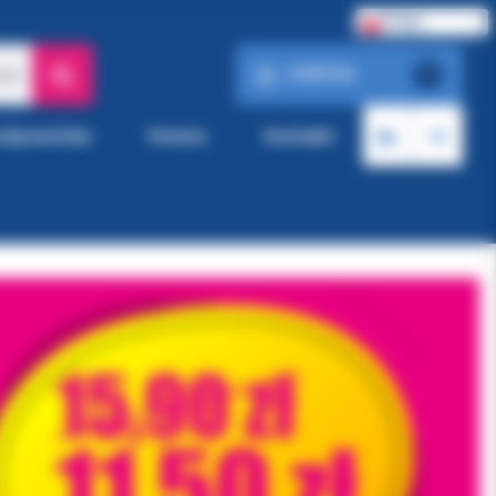
Polski
0.00 PLN
ach
0
roducentów
Pomoc
Kontakt