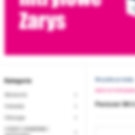
Kategorie
Wszystkie produkty
WRÓĆ DO POPRZEDNI
Akcesoria
Pierścień 3M 6
Cementy
Chirurgia
CZĘŚCI ZAMIENNE I