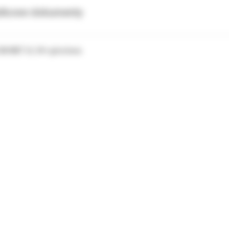
tkowe dokumenty
 3M MBT UL 34+ góra lewa