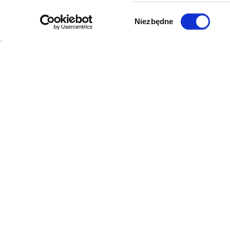
Wybór
Niezbędne
zgody
DANE FIRMY
POMOC
Kol-Dental Sp. z o. o. Sp.k.
Formy płat
ul. Cylichowska 6