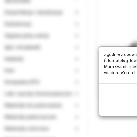
AKCESORIA
Dezynfekcja i sterylizacja
Endodoncja
Higiena jamy ustnej
Igły i strzykawki
Zgodnie z obowią
Implanty
(stomatolog, tec
Mam świadomość, 
Inne
wiadomości na t
Komputery RTG
Leki i wyroby farmaceutyczne
Materiały do polerowania
Materiały jednorazowe
Materiały ochronne