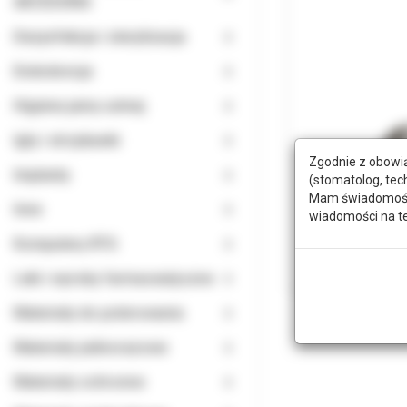
AKCESORIA
Dezynfekcja i sterylizacja
Endodoncja
Higiena jamy ustnej
Igły i strzykawki
Zgodnie z obowią
Implanty
(stomatolog, tec
Mam świadomość, 
Inne
wiadomości na t
Komputery RTG
Leki i wyroby farmaceutyczne
Materiały do polerowania
Materiały jednorazowe
Materiały ochronne