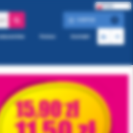
Polski
0.00 PLN
ach
0
roducentów
Pomoc
Kontakt