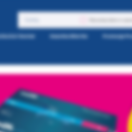
Wyszukaj także w opis
tka Kol-Dental
Gazetka Wiertła
Promocje P