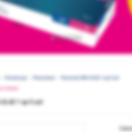
Ortodoncja
Pierścienie
Pierścień 3M 6 UL42 1 op 5 szt
EJ STRONY
 UL42 1 op 5 szt
Cena 