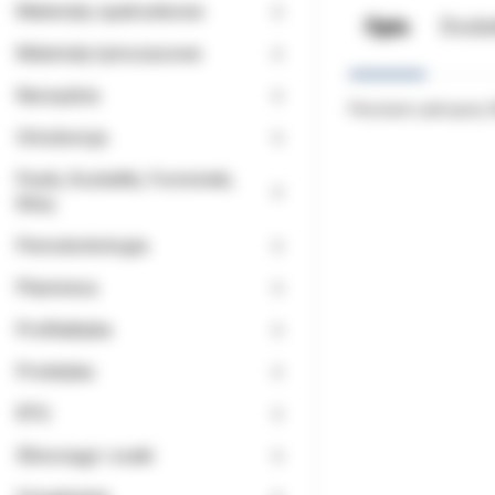
Materiały opatrunkowe
Opis
Doda
Materiały tymczasowe
Narzędzia
Pierścień uzbrojony
Ortodoncja
Paski, Kształtki, Formówki,
Kliny
Periodontologia
Planmeca
Profilaktyka
Protetyka
RTG
Ślinociągi i ssaki