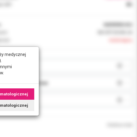
k VAT:
8%
:
068989MU422
ent:
3M ORTODONCJA
ność:
niedostępny
nży medycznej
.
AR:
innymi
w.
JA:
omatologicznej
J:
tomatologicznej
Chwilowo brak