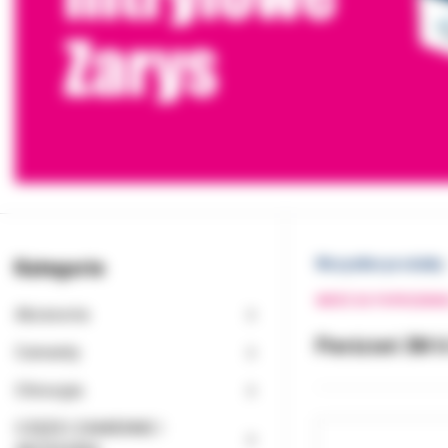
Kategorie
Wszystkie produkty
WRÓĆ DO POPRZEDNI
Akcesoria
Pierścień 3M 6
Cementy
Chirurgia
CZĘŚCI ZAMIENNE I