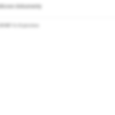
tkowe dokumenty
 3M MBT UL 42 góra lewa