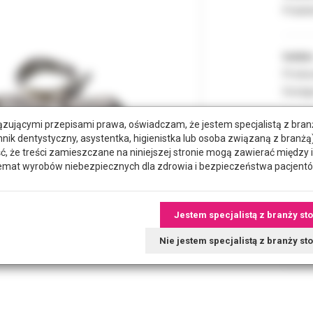
Podate
Indeks
Produc
Dostęp
zującymi przepisami prawa, oświadczam, że jestem specjalistą z bra
hnik dentystyczny, asystentka, higienistka lub osoba związaną z branżą)
ROZMI
że treści zamieszczane na niniejszej stronie mogą zawierać między 
emat wyrobów niebezpiecznych dla zdrowia i bezpieczeństwa pacjentó
POZYC
Jestem specjalistą z branży st
RODZA
Nie jestem specjalistą z branży s