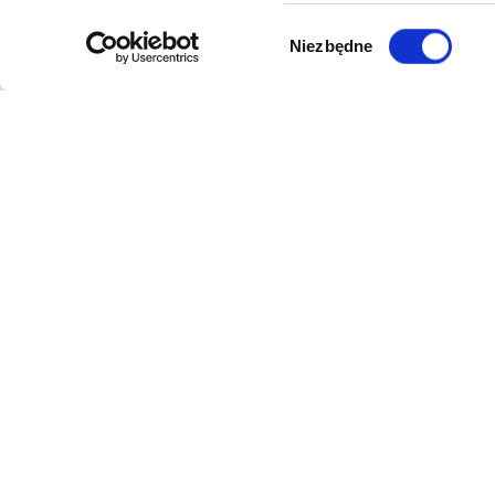
Wybór
Niezbędne
zgody
DANE FIRMY
POMOC
Kol-Dental Sp. z o. o. Sp.k.
Formy płat
ul. Cylichowska 6