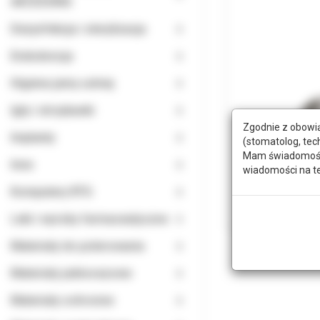
AKCESORIA
Dezynfekcja i sterylizacja
Endodoncja
Higiena jamy ustnej
Igły i strzykawki
Zgodnie z obowią
Implanty
(stomatolog, tec
Mam świadomość, 
Inne
wiadomości na t
Komputery RTG
Leki i wyroby farmaceutyczne
Materiały do polerowania
Materiały jednorazowe
Materiały ochronne