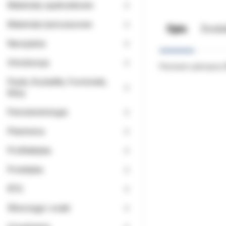
Materiały opatrunkowe
Materiały tymczasowe
Opis
Doda
Narzędzia
Ortodoncja
Pierścień uzbrojony
Paski, Kształtki, Formówki,
Kliny
Periodontologia
Planmeca
Profilaktyka
Protetyka
RTG
Ślinociągi i ssaki