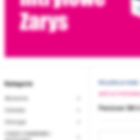
Kategorie
Wszystkie produkty
WRÓĆ DO POPRZEDNI
Akcesoria
Pierścień 3M 6
Cementy
Chirurgia
CZĘŚCI ZAMIENNE I