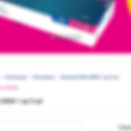
Ortodoncja
Pierścienie
Pierścień 3M 6 UR36 1 op 5 szt
EJ STRONY
 UR36 1 op 5 szt
Cena 