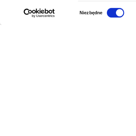
Wybór
Niezbędne
zgody
DANE FIRMY
POMOC
Kol-Dental Sp. z o. o. Sp.k.
Formy płat
ul. Cylichowska 6