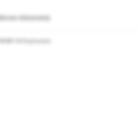
tkowe dokumenty
 3M MBT UR 36 góra prawa