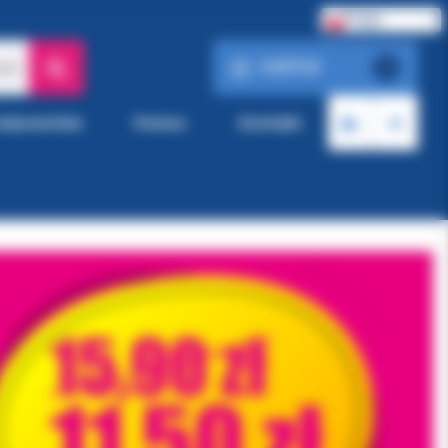
Polski
0.00 PLN
ach
0
roducentów
Pomoc
Kontakt