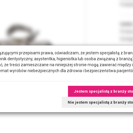
Podate
Indeks
Produc
Dostęp
zującymi przepisami prawa, oświadczam, że jestem specjalistą z bra
hnik dentystyczny, asystentka, higienistka lub osoba związaną z branżą)
ROZMI
że treści zamieszczane na niniejszej stronie mogą zawierać między 
emat wyrobów niebezpiecznych dla zdrowia i bezpieczeństwa pacjentó
POZYC
Jestem specjalistą z branży st
RODZA
Nie jestem specjalistą z branży s