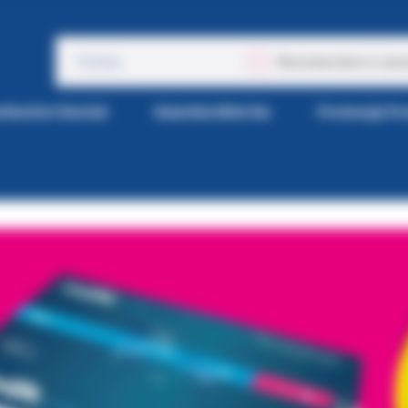
Wyszukaj także w opis
tka Kol-Dental
Gazetka Wiertła
Promocje P