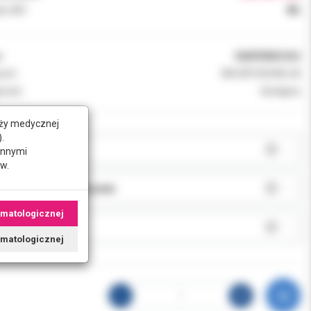
k VAT:
8%
:
068990MU362
ent:
3M ORTODONCJA
ność:
dostępny
nży medycznej
.
AR:
innymi
w.
JA:
omatologicznej
J:
tomatologicznej