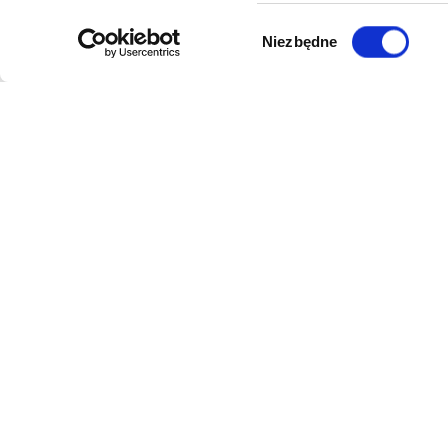
Wybór
Niezbędne
zgody
DANE FIRMY
POMOC
Kol-Dental Sp. z o. o. Sp.k.
Formy płat
ul. Cylichowska 6