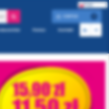
Polski
0.00 PLN
ach
0
roducentów
Pomoc
Kontakt