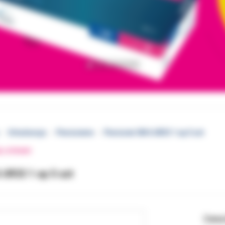
Ortodoncja
Pierścienie
Pierścień 3M 6 UR33 1 op 5 szt
EJ STRONY
 UR33 1 op 5 szt
Cena 