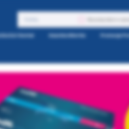
Wyszukaj także w opis
tka Kol-Dental
Gazetka Wiertła
Promocje P