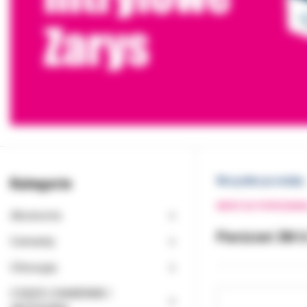
Kategorie
Wszystkie produkty
WRÓĆ DO POPRZEDNI
Akcesoria
Pierścień 3M 6
Cementy
Chirurgia
CZĘŚCI ZAMIENNE I