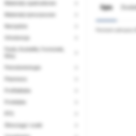
Materiały opatrunkowe
Opis
Doda
Materiały tymczasowe
Narzędzia
Pierścień uzbrojony
Ortodoncja
Paski, Kształtki, Formówki,
Kliny
Periodontologia
Planmeca
Profilaktyka
Protetyka
RTG
Ślinociągi i ssaki