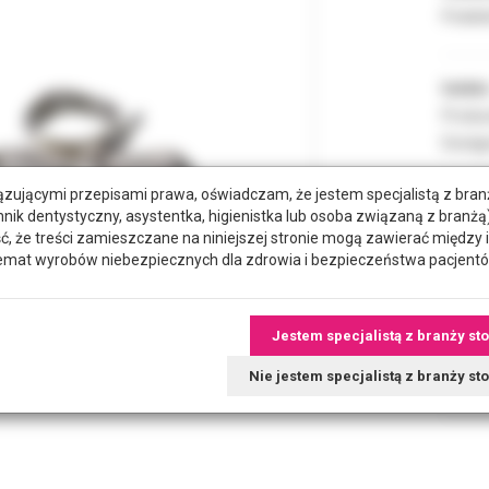
Podate
Indeks
Produc
Dostęp
zującymi przepisami prawa, oświadczam, że jestem specjalistą z bra
hnik dentystyczny, asystentka, higienistka lub osoba związaną z branżą)
ROZMI
że treści zamieszczane na niniejszej stronie mogą zawierać między 
emat wyrobów niebezpiecznych dla zdrowia i bezpieczeństwa pacjentó
POZYC
Jestem specjalistą z branży st
RODZA
Nie jestem specjalistą z branży s