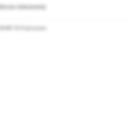
tkowe dokumenty
 3M MBT UR 33 góra prawa