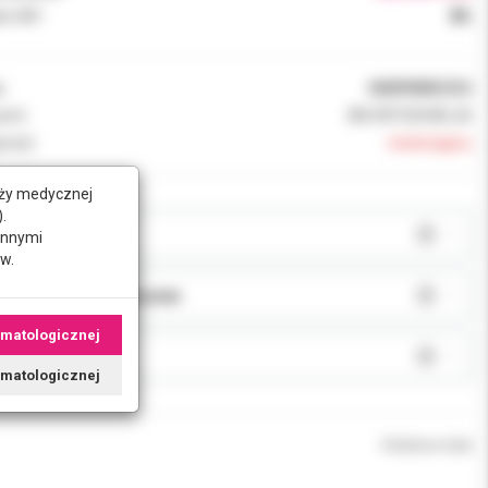
k VAT:
8%
:
068990MU332
ent:
3M ORTODONCJA
ność:
niedostępny
nży medycznej
.
AR:
innymi
w.
JA:
omatologicznej
J:
tomatologicznej
Chwilowo brak