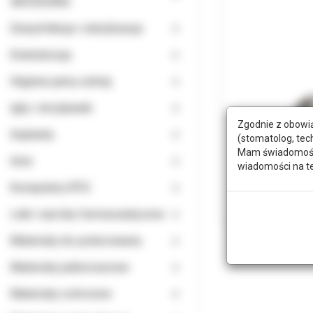
AKCESORIA
Dezynfekcja i sterylizacja
Endodoncja
Higiena jamy ustnej
Igły i strzykawki
Zgodnie z obowią
Implanty
(stomatolog, tec
Mam świadomość, 
Inne
wiadomości na t
Komputery RTG
Leki i wyroby farmaceutyczne
Materiały do polerowania
Materiały jednorazowe
Materiały ochronne