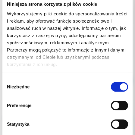
Niniejsza strona korzysta z plików cookie
Wykorzystujemy pliki cookie do spersonalizowania treści
ROZMIAR:
i reklam, aby oferować funkcje społecznościowe i
analizować ruch w naszej witrynie. Informacje o tym, jak
POZYCJA:
korzystasz z naszej witryny, udostępniamy partnerom
społecznościowym, reklamowym i analitycznym.
Partnerzy mogą połączyć te informacje z innymi danymi
RODZAJ:
otrzymanymi od Ciebie lub uzyskanymi podczas
korzystania z ich usług.
Wybór
Niezbędne
zgody
Preferencje
Opis
Statystyka
Dodatkowe dokumenty