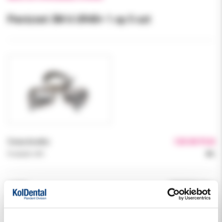
Pierścień 3M 6 UR40+ 1 op 5 szt
Cena brutto:
120.00 PLN
Podatek VAT:
8%
Indeks:
068990MU40+2
Producent:
3M ORTODONCJA
Dostępność:
dostępny