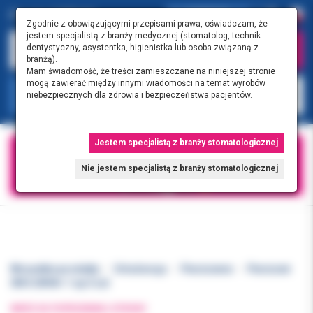
0.00 PLN
0
Zgodnie z obowiązującymi przepisami prawa, oświadczam, że
jestem specjalistą z branży medycznej (stomatolog, technik
dentystyczny, asystentka, higienistka lub osoba związaną z
branżą).
Mam świadomość, że treści zamieszczane na niniejszej stronie
mogą zawierać między innymi wiadomości na temat wyrobów
KATEGORIE
niebezpiecznych dla zdrowia i bezpieczeństwa pacjentów.
Jestem specjalistą z branży stomatologicznej
Nie jestem specjalistą z branży stomatologicznej
Wszystkie produkty
Ortodoncja
Pierścienie
Pierścień
3M 6 UR40+ 1 op 5 szt
WRÓĆ DO POPRZEDNIEJ STRONY