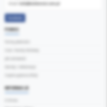
b2b@koldental.com.pl
Email:
Facebook
POMOC
Formy płatności
Czas i koszty dostawy
Jak zamawiać
Zwroty i reklamacje
Częste pytania (FAQ)
INFORMACJE
O firmie